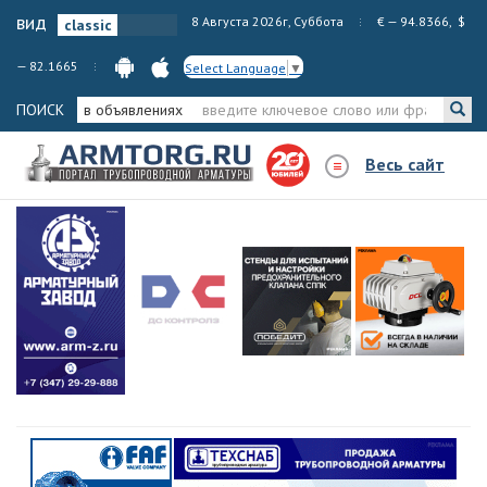
вид
8 Августа 2026г, Суббота
€ — 94.8366, $
— 82.1665
Select Language
▼
ПОИСК
в объявлениях
Весь сайт