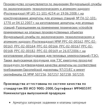
Производство осуществляется по лицензиям Федеральной службы
по экологическому, технологическому и атомному надзору
(Ростехнадзор) № ЦО-11-101-4234 от 19.06.2008 г. на
конструирование арматуры для атомных станций, № ГН-12-101-
1770 от 04.12.2007 г. на изготовление арматуры для атомных
станций, Разрешениям на применение технических устройств
применяемых на опасных производственных объектах
Федеральной службы по экологическому, технологическому и
атомному надзору (Ростехнадзор) №№ РРС-02-00162, РРС-02-
00163, РРС-02-00164, РРС-02-00166, РРС-02-00167, РРС-02-
00168, РРС-02-00182, РРС-02-00169 от 26.07.2006 г. на
изготовление оборудования для тепловых электростанций (ТЭС).
Также, выпускаемая продукция для ТЭС ежегодно проходит
процедуру подтверждения качества арматуры на соответствие
требованиям Европейской директивы 97/23/ЕС и имеет
сертификаты СЕ №№ 507256, 507257, 507258, 507259.
Производства аттестованы по системе качества по
стандартам BSI ИСО 9001-2000, Сертификат №FM83397.
Номенклатура выпускаемой продукции
Арматура запорная: задвижки и клапаны запорные