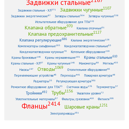
Задвижки стальные
1107
Задвижки чугунные
371
Задвижки стальные - ХЛ
87
304
338
Задвижки энергетические
Затворы стальные
Затворы чугунные
119
Испытательное оборудование для ТПА
970
Клапана обратные
61
Клапана отсечные
1127
Клапана предохранительные
686
Клапана регулирующие
128
Клапана энергетические
203
63
Компенсаторы сильфонные
Конденсатоотводчики стальные
70
220
Конденсатоотводчики чугунные
Котельное оборудование
610
Краны стальные
149
181
Краны бронзовые
Краны нержавеющие
87
149
88
433
Краны стальные - ХЛ
Краны чугунные
Манометры
Метизы
1069
Отводы
247
96
Насосы
Отопительное оборудование
46
441
48
Переключающие устройства
Переходы
Пожарная арматура
33
369
Радиаторы
Регулирующая арматура
53
176
57
Ремонтное оборудование для ТПА
Счетчики воды
Термометры
1156
Трубы
492
Тройники
72
Указатели уровня
67
410
206
Уплотнительные материалы
Фильтры, грязевики
Фитинги
2414
Фланцы
1251
Шаровые краны
261
Электроприводы