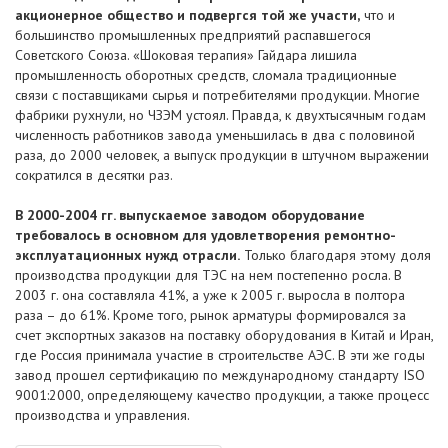
акционерное общество и подвергся той же участи,
что и
большинство промышленных предприятий распавшегося
Советского Союза. «Шоковая терапия» Гайдара лишила
промышленность оборотных средств, сломала традиционные
связи с поставщиками сырья и потребителями продукции. Многие
фабрики рухнули, но ЧЗЭМ устоял. Правда, к двухтысячным годам
численность работников завода уменьшилась в два с половиной
раза, до 2000 человек, а выпуск продукции в штучном выражении
сократился в десятки раз.
В 2000-2004 гг. выпускаемое заводом оборудование
требовалось в основном для удовлетворения ремонтно-
эксплуатационных нужд отрасли.
Только благодаря этому доля
производства продукции для ТЭС на нем постепенно росла. В
2003 г. она составляла 41%, а уже к 2005 г. выросла в полтора
раза – до 61%. Кроме того, рынок арматуры формировался за
счет экспортных заказов на поставку оборудования в Китай и Иран,
где Россия принимала участие в строительстве АЭС. В эти же годы
завод прошел сертификацию по международному стандарту ISO
9001:2000, определяющему качество продукции, а также процесс
производства и управления.