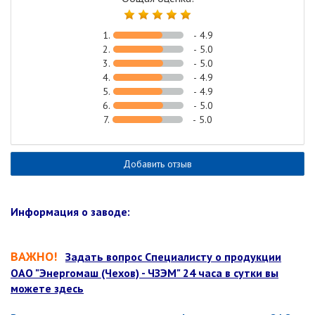
1.
- 4.9
2.
- 5.0
3.
- 5.0
4.
- 4.9
5.
- 4.9
6.
- 5.0
7.
- 5.0
Добавить отзыв
Информация о заводе:
ВАЖНО!
Задать вопрос Специалисту о продукции
ОАО "Энергомаш (Чехов) - ЧЗЭМ" 24 часа в сутки вы
можете здесь