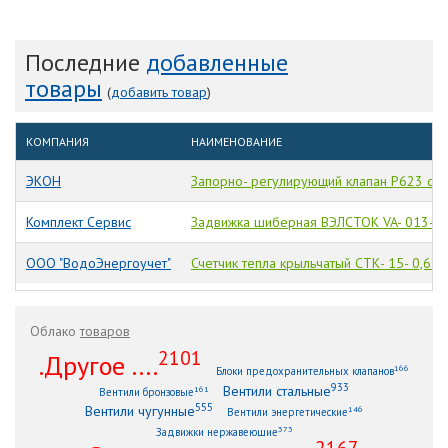
Последние
добавленные
товары
(
добавить товар
)
КОМПАНИЯ
НАИМЕНОВАНИЕ
ЭКОН
Запорно- регулирующий клапан Р623 с 3
Комплект Сервис
Задвижка шиберная ВЭЛСТОК VA- 013- 0
ООО "ВодоЭнергоучет"
Счетчик тепла крыльчатый СТК- 15- 0,6 M
Облако
товаров
2101
.Другое ....
166
Блоки предохранительных клапанов
933
Вентили стальные
161
Вентили бронзовые
555
Вентили чугунные
146
Вентили энергетические
373
Задвижки нержавеющие
2167