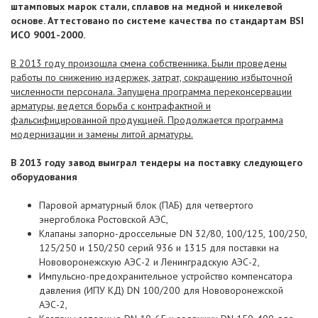
штамповых марок стали, сплавов на медной и никелевой
основе. Аттестовано по системе качества по стандартам BSI
ИСО 9001-2000.
В 2013 году произошла смена собственника. Были проведены
работы по снижению издержек, затрат, сокращению избыточной
численности персонала. Запущена программа переконсервации
арматуры, ведется борьба с контрафактной и
фальсифицированной продукцией. Продолжается программа
модернизации и замены литой арматуры.
В 2013 году завод выиграл тендеры на поставку следующего
оборудования
Паровой арматурный блок (ПАБ) для четвертого
энергоблока Ростовской АЭС,
Клапаны запорно-дроссельные DN 32/80, 100/125, 100/250,
125/250 и 150/250 серий 936 и 1315 для поставки на
Нововоронежскую АЭС-2 и Ленинградскую АЭС-2,
Импульсно-предохранительное устройство компенсатора
давления (ИПУ КД) DN 100/200 для Нововоронежской
АЭС-2,