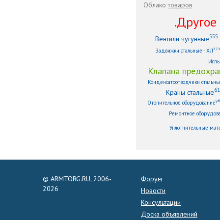
Облако
товаров
.Другое .
555
Вентили чугунные
37
Задвижки стальные - ХЛ
Испы
Клапана предохра
Конденсатоотводчики стальн
61
Краны стальные
9
Отопительное оборудование
Ремонтное оборудов
Уплотнительные мат
© ARMTORG.RU, 2006-
Форум
2026
Новости
Консультации
Доска объявлений