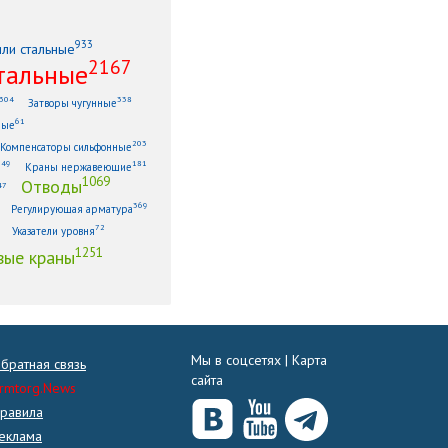
933
или стальные
2167
тальные
304
338
Затворы чугунные
61
ные
203
Компенсаторы сильфонные
149
181
Краны нержавеющие
1069
Отводы
47
369
Регулирующая арматура
72
Указатели уровня
1251
ые краны
Мы в соцсетях |
Карта
братная связь
сайта
rmtorg.News
равила
еклама