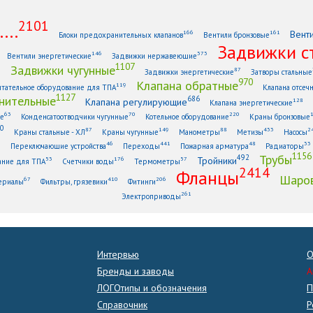
2101
...
Вент
166
161
Блоки предохранительных клапанов
Вентили бронзовые
Задвижки с
146
373
Вентили энергетические
Задвижки нержавеющие
1107
Задвижки чугунные
1
87
Задвижки энергетические
Затворы стальные
970
Клапана обратные
119
тательное оборудование для ТПА
Клапана отсеч
1127
нительные
686
Клапана регулирующие
128
Клапана энергетические
63
70
220
ые
Конденсатоотводчики чугунные
Котельное оборудование
Краны бронзовые
0
87
149
88
433
2
Краны стальные - ХЛ
Краны чугунные
Манометры
Метизы
Насосы
6
46
441
48
33
Переключающие устройства
Переходы
Пожарная арматура
Радиаторы
1156
Трубы
492
Тройники
53
176
57
ание для ТПА
Счетчики воды
Термометры
2414
Фланцы
Шаров
67
410
206
ериалы
Фильтры, грязевики
Фитинги
261
Электроприводы
Интервью
О
Бренды и заводы
A
ЛОГОтипы и обозначения
П
Справочник
Р