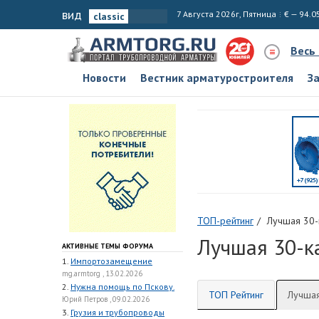
вид
7 Августа 2026г, Пятница
€ — 94.0
Весь
Новости
Вестник арматуростроителя
З
ТОП-рейтинг
Лучшая 30-
Лучшая 30-к
АКТИВНЫЕ ТЕМЫ ФОРУМА
1.
Импортозамещение
mg.armtorg , 13.02.2026
2.
Нужна помощь по Пскову.
ТОП Рейтинг
Лучшая
Юрий Петров , 09.02.2026
3.
Грузия и трубопроводы