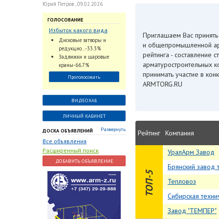
Юрий Петров , 09.02.2026
ГОЛОСОВАНИЕ
Избыток какого вида
Приглашаем Вас принять
трубопроводной
Дисковые затворы и
и общепромышленной арма
арматуры наблюдается
редукцио...-33.3%
рейтинга - составление 
на Российском рынке с
Задвижки и шаровые
2024 по 2026 годы?
арматуростроительных ко
краны-66.7%
принимать участие в кон
Проголосовать
ARMTORG.RU
ВИДЕОХАБ
ЛИЧНЫЙ КАБИНЕТ
Развернуть
ДОСКА ОБЪЯВЛЕНИЙ
Рейтинг
Компания
Все объявления
Расширенный поиск
УралАрм Завод
ДОБАВИТЬ ОБЪЯВЛЕНИЕ
Брянский завод
Тепловоз
Сибирская техни
Завод "ТЕМПЕР"