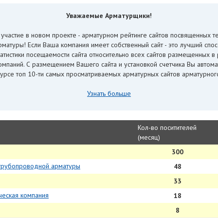
Уважаемые Арматурщики!
 участие в новом проекте - арматурном рейтинге сайтов посвященных 
туры! Если Ваша компания имеет собственный сайт - это лучший спосо
статистики посещаемости сайта относительно всех сайтов размещенных в
мпаний. С размещением Вашего сайта и установкой счетчика Вы автома
курсе топ 10-ти самых просматриваемых арматурных сайтов арматурного
Узнать больше
Кол-во поситителей
(месяц)
300
 трубопроводной арматуры
48
33
ческая компания
18
8