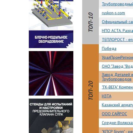
Трубопроводный
ruskon-s.com
Официальный сай
НПО АСТА. Разра
ТЕПЛОРОСТ - en
Победа
УралПромРегион
ОАО "Завод "Вод
Завод Деталей 
Трубопроводов
"ГК-ВЕГА" Компе
НЗТА
Казанский армату
ООО САЙРОС
Средне-Волжска
"КПСР Групп" - р