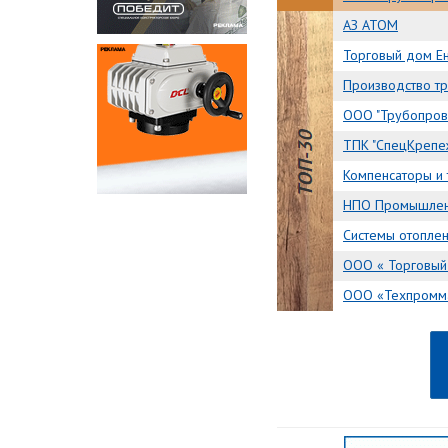
АЗ АТОМ
Торговый дом Ени
Производство т
ООО "Трубопровод
ТПК "СпецКрепеж" 
Компенсаторы и 
НПО Промышлен
Системы отоплен
ООО « Торговый 
ООО «Техпроммар