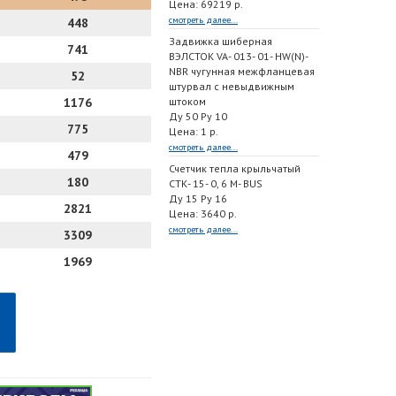
Цена: 69219 р.
смотреть далее...
448
Задвижка шиберная
741
ВЭЛСТОК VA- 013- 01- HW(N)-
NBR чугунная межфланцевая
52
штурвал с невыдвижным
1176
штоком
Ду 50 Ру 10
775
Цена: 1 р.
смотреть далее...
479
Счетчик тепла крыльчатый
180
СТК- 15- 0, 6 M- BUS
Ду 15 Ру 16
2821
Цена: 3640 р.
смотреть далее...
3309
1969