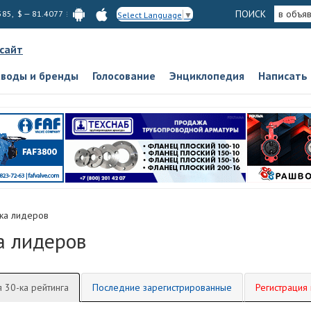
ПОИСК
в объя
585, $ — 81.4077
Select Language
▼
 сайт
аводы и бренды
Голосование
Энциклопедия
Написать
ка лидеров
а лидеров
 30-ка рейтинга
Последние зарегистрированные
Регистрация