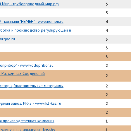
 Мир - трубопроводный-мир.рф
5
5
т компани "НЕМЕН" - www.nemen.ru
4
ботка и производство регулирующей и
4
ergeo.ru
3
3
3
оприбор" - www.vodopribor.su
2
и Разъемных Соединений
2
нсаторы, Уплотнительные материалы,
2
2
рный завод ИК-2 - www.ik2-kaz.ru
2
2
я производственная компания
1
егулирующая арматура - kpsr.by
1