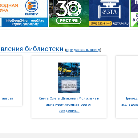
вления библиотеки
(
предложить книгу
)
гаязова
Книга Олега Шпакова «Моя жизнь и
Приведе
арматура» жизнь автора от
исследова
рождения...