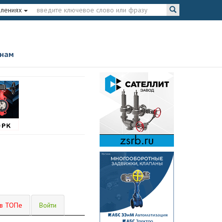
влениях
 нам
 в ТОПе
Войти