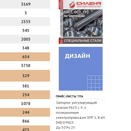
3169
3
2355
545
2005
348
654
3758
529
581
254
ПРАЙС-ЛИСТЫ ТПА
Запорно- регулирующий
1078
клапан Р623 с 3- х
244
позиционным
электроприводом ЭПР 1, 8 кН
866
DN50 PN25
Ду 50 Ру 25
473