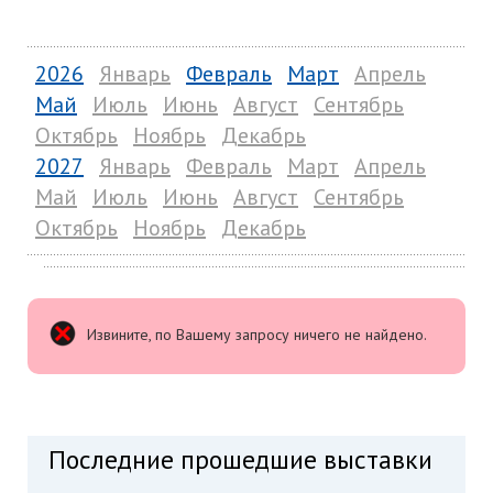
2026
Январь
Февраль
Март
Апрель
Май
Июль
Июнь
Август
Сентябрь
Октябрь
Ноябрь
Декабрь
2027
Январь
Февраль
Март
Апрель
Май
Июль
Июнь
Август
Сентябрь
Октябрь
Ноябрь
Декабрь
Извините, по Вашему запросу ничего не найдено.
Последние прошедшие выставки