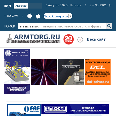
вид
6 Августа 2026г, Четверг
€ — 93.1901, $
— 80.9293
Select Language
▼
ПОИСК
в выставках
Весь сайт