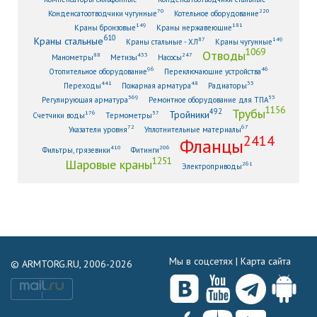
70
220
Конденсатоотводчики чугунные
Котельное оборудование
149
181
Краны бронзовые
Краны нержавеющие
610
Краны стальные
87
149
Краны стальные - ХЛ
Краны чугунные
1069
Отводы
88
433
247
Манометры
Метизы
Насосы
96
46
Отопительное оборудование
Переключающие устройства
441
48
33
Переходы
Пожарная арматура
Радиаторы
369
53
Регулирующая арматура
Ремонтное оборудование для ТПА
1156
Трубы
492
Тройники
176
57
Счетчики воды
Термометры
72
67
Указатели уровня
Уплотнительные материалы
2414
Фланцы
410
206
Фильтры, грязевики
Фитинги
1251
Шаровые краны
261
Электроприводы
Мы в соцсетях |
Карта сайта
© ARMTORG.RU, 2006-2026