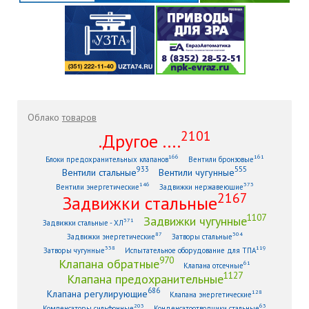
Облако
товаров
2101
.Другое ....
166
161
Блоки предохранительных клапанов
Вентили бронзовые
933
555
Вентили стальные
Вентили чугунные
146
373
Вентили энергетические
Задвижки нержавеющие
2167
Задвижки стальные
1107
Задвижки чугунные
371
Задвижки стальные - ХЛ
87
304
Задвижки энергетические
Затворы стальные
338
119
Затворы чугунные
Испытательное оборудование для ТПА
970
Клапана обратные
61
Клапана отсечные
1127
Клапана предохранительные
686
Клапана регулирующие
128
Клапана энергетические
203
63
Компенсаторы сильфонные
Конденсатоотводчики стальные