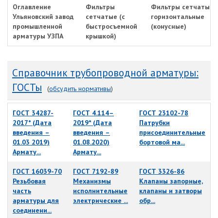
Оглавление
Фильтры
Фильтры сетчатые
Ульяновский завод
сетчатые (с
горизонтальные
промышленной
быстросъемной
(конусные)
арматуры УЗПА
крышкой)
Справочник трубопроводной арматуры:
ГОСТы
(
обсудить нормативы
)
ГОСТ 34287-
ГОСТ 4.114–
ГОСТ 23102-78
2017* (Дата
2019* (Дата
Патрубки
введения –
введения –
присоединительные
01.03 2019)
01.08.2020)
бортовой ма...
Армату...
Армату...
ГОСТ 16039-70
ГОСТ 7192-89
ГОСТ 3326-86
Резьбовая
Механизмы
Клапаны запорные,
часть
исполнительные
клапаны и затворы
арматуры для
электрические ...
обр...
соединени...