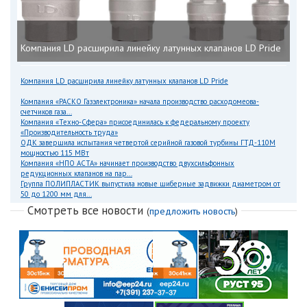
Компания LD расширила линейку латунных клапанов LD Pride
Компания LD расширила линейку латунных клапанов LD Pride
Компания «РАСКО Газэлектроника» начала производство расходомеова-
счетчиков газа...
Компания «Техно-Сфера» присоединилась к федеральному проекту
«Производительность труда»
ОДК завершила испытания четвертой серийной газовой турбины ГТД-110М
мощностью 115 МВт
Компания «НПО АСТА» начинает производство двухсильфонных
редукционных клапанов на пар...
Группа ПОЛИПЛАСТИК выпустила новые шиберные задвижки диаметром от
50 до 1200 мм для...
Смотреть все новости
(
предложить новость
)