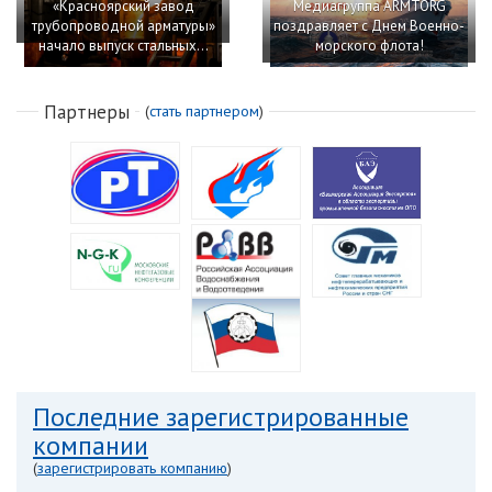
«Красноярский завод
Медиагруппа ARMTORG
трубопроводной арматуры»
поздравляет с Днем Военно-
начало выпуск стальных...
морского флота!
Партнеры
(
стать партнером
)
Последние зарегистрированные
компании
(
зарегистрировать компанию
)