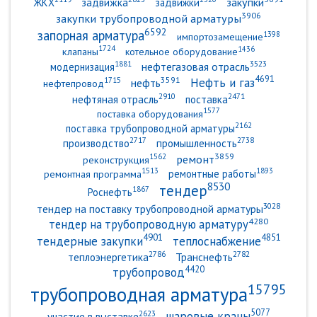
задвижка
закупки
ЖКХ
задвижки
3906
закупки трубопроводной арматуры
6592
запорная арматура
1398
импортозамещение
1724
1436
клапаны
котельное оборудование
3523
1881
нефтегазовая отрасль
модернизация
4691
3591
Нефть и газ
1715
нефть
нефтепровод
2910
2471
нефтяная отрасль
поставка
1577
поставка оборудования
2162
поставка трубопроводной арматуры
2717
2738
производство
промышленность
3859
ремонт
1562
реконструкция
1893
1513
ремонтные работы
ремонтная программа
8530
тендер
1867
Роснефть
3028
тендер на поставку трубопроводной арматуры
4280
тендер на трубопроводную арматуру
4901
4851
тендерные закупки
теплоснабжение
2786
2782
теплоэнергетика
Транснефть
4420
трубопровод
15795
трубопроводная арматура
5077
шаровые краны
2623
участие в выставке