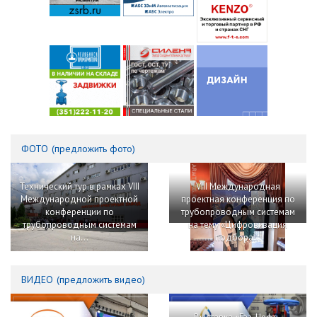
ФОТО
(
предложить фото
)
Технический тур в рамках VIII
VIII Международная
Международной проектной
проектная конференция по
конференции по
трубопроводным системам
трубопроводным системам
на тему «Цифровизация
на...
подбора...
ВИДЕО
(
предложить видео
)