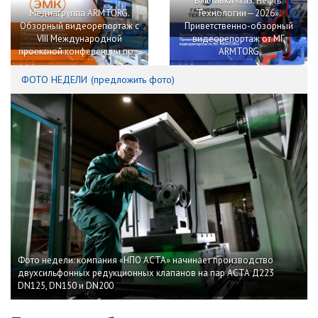
Выставка «Газ. Нефть.
Медиагруппа ARMTORG.
Технологии—2026».
Обзорный видеорепортаж с
Приветственно-обзорный
VIII Международной
видеорепортаж от МГ
проектной конференции по...
ARMTORG
ФОТО НЕДЕЛИ
(
предложить фото
)
Фото недели: компания «НПО АСТА» начинает производство
двухсильфонных редукционных клапанов на пар АСТА Д223
DN125, DN150 и DN200