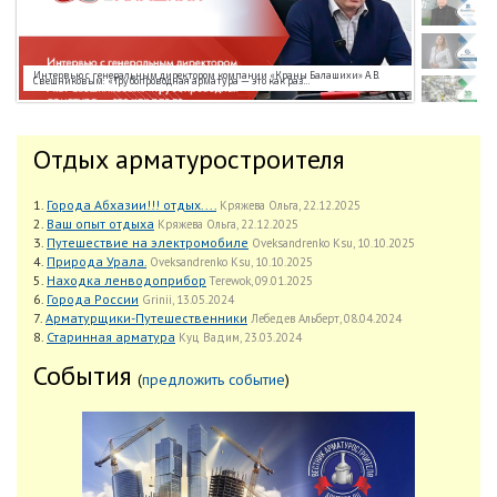
Интервью с генеральным директором компании «Краны Балашихи» А.В.
Свешниковым: «Трубопроводная арматура — это как раз...
Отдых арматуростроителя
1.
Города Абхазии!!! отдых....
Кряжева Ольга, 22.12.2025
2.
Ваш опыт отдыха
Кряжева Ольга, 22.12.2025
3.
Путешествие на электромобиле
Oveksandrenko Ksu, 10.10.2025
4.
Природа Урала.
Oveksandrenko Ksu, 10.10.2025
5.
Находка ленводоприбор
Terewok, 09.01.2025
6.
Города России
Grinii, 13.05.2024
7.
Арматурщики-Путешественники
Лебедев Альберт, 08.04.2024
8.
Старинная арматура
Куц Вадим, 23.03.2024
События
(
предложить событие
)