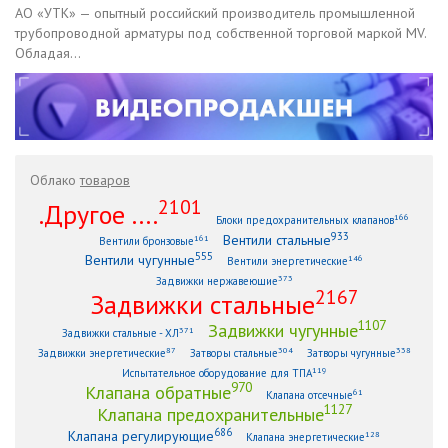
АО «УТК» — опытный российский производитель промышленной
трубопроводной арматуры под собственной торговой маркой MV.
Обладая...
Облако
товаров
2101
.Другое ....
166
Блоки предохранительных клапанов
933
Вентили стальные
161
Вентили бронзовые
555
Вентили чугунные
146
Вентили энергетические
373
Задвижки нержавеющие
2167
Задвижки стальные
1107
Задвижки чугунные
371
Задвижки стальные - ХЛ
87
304
338
Задвижки энергетические
Затворы стальные
Затворы чугунные
119
Испытательное оборудование для ТПА
970
Клапана обратные
61
Клапана отсечные
1127
Клапана предохранительные
686
Клапана регулирующие
128
Клапана энергетические