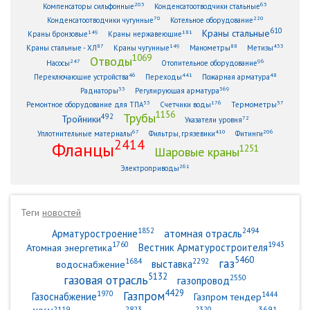
203
63
Компенсаторы сильфонные
Конденсатоотводчики стальные
70
220
Конденсатоотводчики чугунные
Котельное оборудование
610
Краны стальные
149
181
Краны бронзовые
Краны нержавеющие
87
149
88
433
Краны стальные - ХЛ
Краны чугунные
Манометры
Метизы
1069
Отводы
247
96
Насосы
Отопительное оборудование
46
441
48
Переключающие устройства
Переходы
Пожарная арматура
33
369
Радиаторы
Регулирующая арматура
53
176
57
Ремонтное оборудование для ТПА
Счетчики воды
Термометры
1156
Трубы
492
Тройники
72
Указатели уровня
67
410
206
Уплотнительные материалы
Фильтры, грязевики
Фитинги
2414
Фланцы
1251
Шаровые краны
261
Электроприводы
Теги
новостей
2494
1852
Арматуростроение
атомная отрасль
1943
1760
Атомная энергетика
Вестник Арматуростроителя
5460
газ
2292
1684
водоснабжение
выставка
5132
газовая отрасль
2550
газопровод
4429
Газпром
1970
1444
Газоснабжение
Газпром тендер
3691
2823
2320
2119