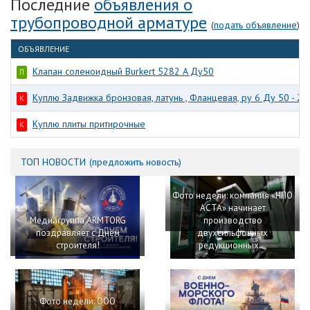
Последние
объявления о
трубопроводной арматуре
(
подать объявление
)
ОБЪЯВЛЕНИЕ
Клапан соленоидный Burkert 5282 A Ду50
П
Куплю Задвижка бронзовая, латунь , Фланцевая, ру 6 Ду 50 - 2 
К
Куплю плиты притирочные
К
ТОП НОВОСТИ
(
предложить новость
)
Фото недели: компания «НПО
АСТА» начинает
Медиагруппа ARMTORG
производство
поздравляет с Днем
двухсильфонных
строителя!
редукционных...
Фото недели: ООО