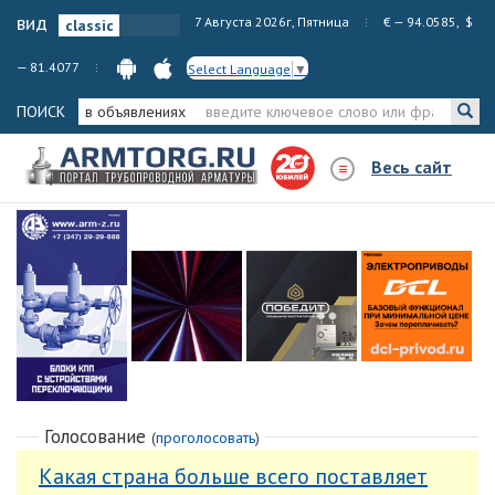
вид
7 Августа 2026г, Пятница
€ — 94.0585, $
— 81.4077
Select Language
▼
ПОИСК
в объявлениях
Весь сайт
Голосование
(
проголосовать
)
Какая страна больше всего поставляет