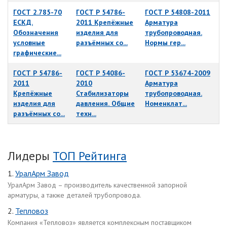
ГОСТ 2.785-70
ГОСТ Р 54786-
ГОСТ Р 54808-2011
ЕСКД.
2011 Крепёжные
Арматура
Обозначения
изделия для
трубопроводная.
условные
разъёмных со...
Нормы гер...
графические...
ГОСТ Р 54786-
ГОСТ Р 54086-
ГОСТ Р 53674-2009
2011
2010
Арматура
Крепёжные
Стабилизаторы
трубопроводная.
изделия для
давления. Общие
Номенклат...
разъёмных со...
техн...
Лидеры
ТОП Рейтинга
1.
УралАрм Завод
УралАрм Завод – производитель качественной запорной
арматуры, а также деталей трубопровода.
2.
Тепловоз
Компания «Тепловоз» является комплексным поставщиком