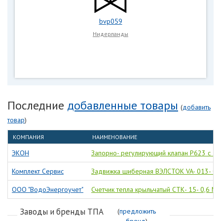
bvp059
Нидерланды
Последние
добавленные товары
(
добавить
товар
)
КОМПАНИЯ
НАИМЕНОВАНИЕ
ЭКОН
Запорно- регулирующий клапан Р623 с 3-
Комплект Сервис
Задвижка шиберная ВЭЛСТОК VA- 013- 01
ООО "ВодоЭнергоучет"
Счетчик тепла крыльчатый СТК- 15- 0,6 M-
Заводы и бренды ТПА
(
предложить
бренд
)