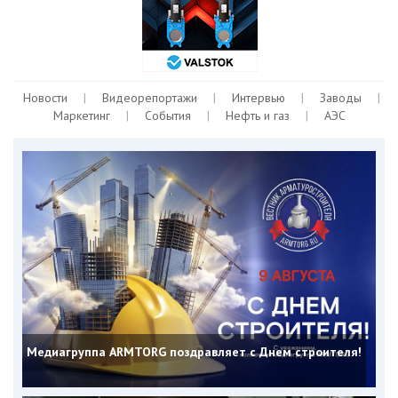
Новости
|
Видеорепортажи
|
Интервью
|
Заводы
|
Маркетинг
|
События
|
Нефть и газ
|
АЭС
Медиагруппа ARMTORG поздравляет с Днем строителя!