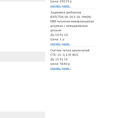
Цена: 69219 р.
смотреть далее...
Задвижка шиберная
ВЭЛСТОК VA- 013- 01- HW(N)-
NBR чугунная межфланцевая
штурвал с невыдвижным
штоком
Ду 50 Ру 10
Цена: 1 р.
смотреть далее...
Счетчик тепла крыльчатый
СТК- 15- 0, 6 M- BUS
Ду 15 Ру 16
Цена: 3640 р.
смотреть далее...