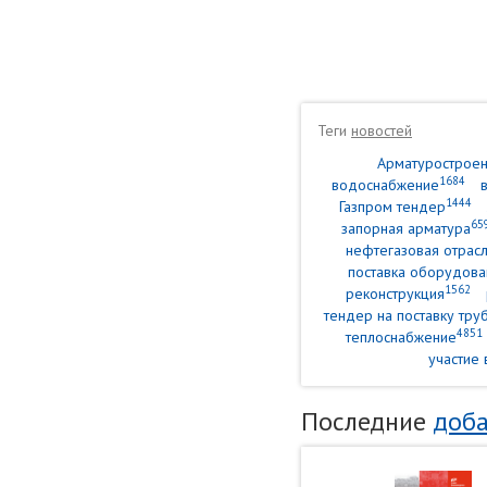
Теги
новостей
Арматурострое
1684
водоснабжение
1444
Газпром тендер
65
запорная арматура
нефтегазовая отрасл
поставка оборудова
1562
реконструкция
тендер на поставку тр
4851
теплоснабжение
участие 
Последние
доба