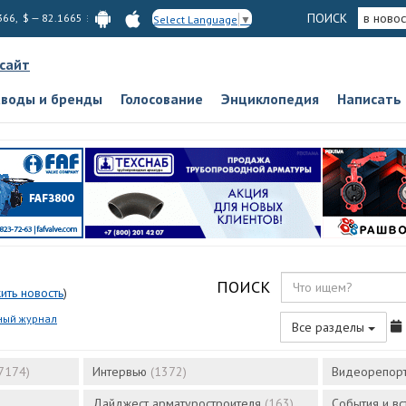
ПОИСК
в новос
366, $ — 82.1665
Select Language
▼
 сайт
аводы и бренды
Голосование
Энциклопедия
Написать
ПОИСК
ить новость
)
ный журнал
Все разделы
7174)
Интервью
(1372)
Видеорепор
Дайджест арматуростроителя
(163)
События и в