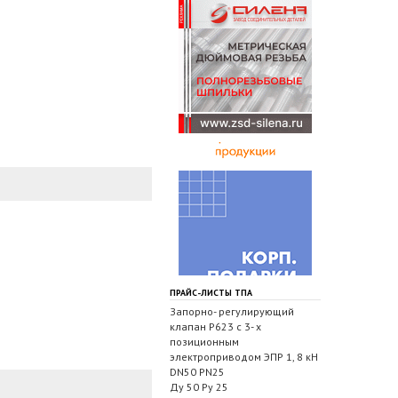
ПРАЙС-ЛИСТЫ ТПА
Запорно- регулирующий
клапан Р623 с 3- х
позиционным
электроприводом ЭПР 1, 8 кН
DN50 PN25
Ду 50 Ру 25