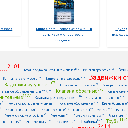
гаязова
Книга Олега Шпакова «Моя жизнь и
Приведе
арматура» жизнь автора от
исследова
рождения...
2101
...
Вент
166
161
Блоки предохранительных клапанов
Вентили бронзовые
Задвижки с
146
373
Вентили энергетические
Задвижки нержавеющие
1107
Задвижки чугунные
1
87
Задвижки энергетические
Затворы стальные
970
Клапана обратные
119
тательное оборудование для ТПА
Клапана отсеч
1127
нительные
686
Клапана регулирующие
128
Клапана энергетические
63
70
220
ые
Конденсатоотводчики чугунные
Котельное оборудование
Краны бронзовые
0
87
149
88
433
2
Краны стальные - ХЛ
Краны чугунные
Манометры
Метизы
Насосы
6
46
441
48
33
Переключающие устройства
Переходы
Пожарная арматура
Радиаторы
1156
Трубы
492
Тройники
53
176
57
ание для ТПА
Счетчики воды
Термометры
2414