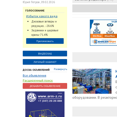
Юрий Петров , 09.02.2026
ГОЛОСОВАНИЕ
Избыток какого вида
трубопроводной
Дисковые затворы и
арматуры наблюдается
редукцио...-28.6%
на Российском рынке с
Задвижки и шаровые
2024 по 2026 годы?
краны-71.4%
Проголосовать
ВИДЕОХАБ
ЛИЧНЫЙ КАБИНЕТ
Развернуть
ДОСКА ОБЪЯВЛЕНИЙ
Все объявления
Расширенный поиск
ДОБАВИТЬ ОБЪЯВЛЕНИЕ
оборудовании. В реакторн