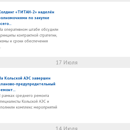
Холдинг «ТИТАН-2» наделён
полномочиями по закупке
сего...
На оперативном штабе обсудили
принципы контрактной стратегии,
измы и сроки обеспечения
.
17 Июля
На Кольской АЭС завершен
планово-предупредительный
ремонт...
В рамках среднего ремонта
специалисты Кольской АЭС и
полнили комплекс мероприятий
14 Июля