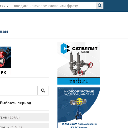
тях
 нам
Выбрать период
тажи
(1360)
стречи
(1261)