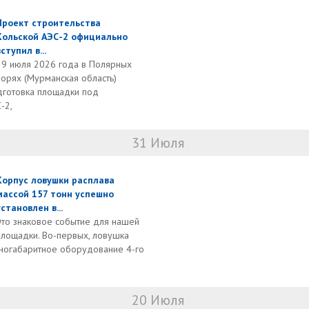
Проект строительства
Кольской АЭС-2 официально
вступил в...
29 июля 2026 года в Полярных
Зорях (Мурманская область)
дготовка площадки под
-2,
31 Июля
Корпус ловушки расплава
массой 157 тонн успешно
установлен в...
Это знаковое событие для нашей
площадки. Во-первых, ловушка
пногабаритное оборудование 4-го
20 Июля