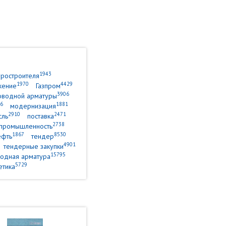
1943
уростроителя
1970
4429
жение
Газпром
3906
оводной арматуры
6
1881
модернизация
2910
2471
сль
поставка
2738
промышленность
1867
8530
ефть
тендер
4901
тендерные закупки
15795
одная арматура
5729
етика