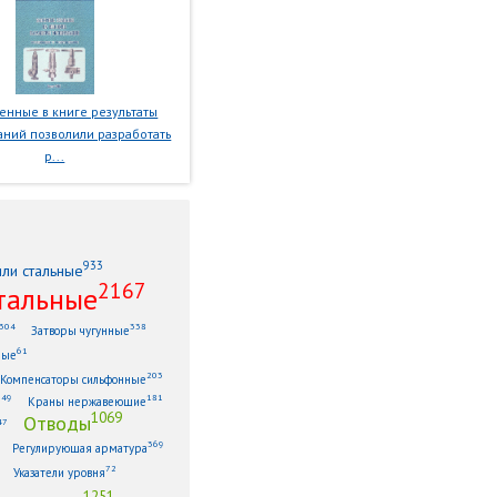
нные в книге результаты
ний позволили разработать
р...
933
или стальные
2167
тальные
304
338
Затворы чугунные
61
ные
203
Компенсаторы сильфонные
149
181
Краны нержавеющие
1069
Отводы
47
369
Регулирующая арматура
72
Указатели уровня
1251