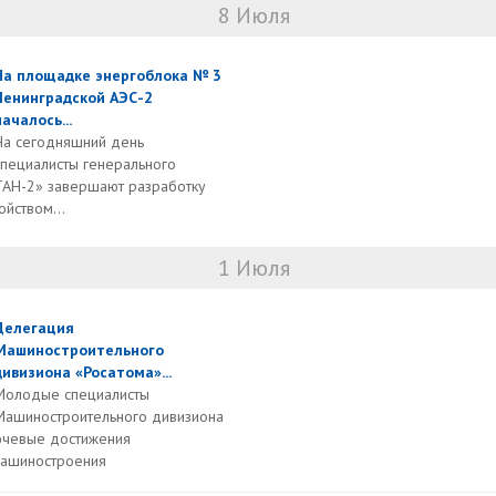
8 Июля
На площадке энергоблока № 3
Ленинградской АЭС-2
началось...
На сегодняшний день
специалисты генерального
ТАН-2» завершают разработку
ойством...
1 Июля
Делегация
Машиностроительного
дивизиона «Росатома»...
Молодые специалисты
Машиностроительного дивизиона
ючевые достижения
машиностроения