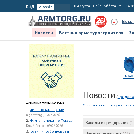
вид
8 Августа 2026г, Суббота
€ — 94.8
Весь
Новости
Вестник арматуростроителя
З
Новости
(
предлож
АКТИВНЫЕ ТЕМЫ ФОРУМА
Оформить подписку на печат
1.
Импортозамещение
mg.armtorg , 13.02.2026
2.
Нужна помощь по Пскову.
Заводы и предприятия
(1
Юрий Петров , 09.02.2026
3.
Грузия и трубопроводы
Заметки редактора
(73)