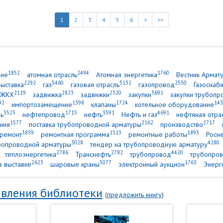
1
2
3
4
5
6
>
>>
1852
2494
1760
ние
атомная отрасль
Атомная энергетика
Вестник Армат
2292
5460
5132
2550
выставка
газ
газовая отрасль
газопровод
Газоснаб
2119
2823
2320
3691
ЖКХ
задвижка
задвижки
закупки
закупки трубопр
92
1398
1724
143
импортозамещение
клапаны
котельное оборудование
3523
1715
3591
4691
ь
нефтепровод
нефть
Нефть и газ
нефтяная отра
1577
2162
2717
ния
поставка трубопроводной арматуры
производство
3859
1513
1893
ремонт
ремонтная программа
ремонтные работы
Росн
3028
4280
убопроводной арматуры
тендер на трубопроводную арматуру
2786
2782
4420
теплоэнергетика
Транснефть
трубопровод
трубопров
2623
5077
1763
в выставке
шаровые краны
электронный аукцион
Энерг
вления библиотеки
(
предложить книгу
)