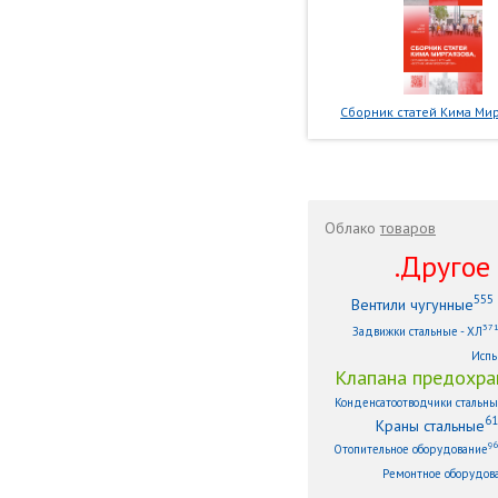
Сборник статей Кима Мир
Облако
товаров
.Другое .
555
Вентили чугунные
37
Задвижки стальные - ХЛ
Испы
Клапана предохра
Конденсатоотводчики стальн
61
Краны стальные
9
Отопительное оборудование
Ремонтное оборудов