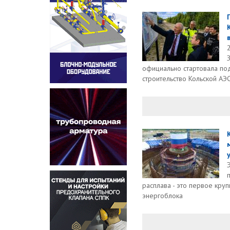
официально стартовала по
строительство Кольской АЭС
расплава - это первое кру
энергоблока