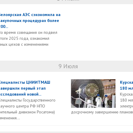
Белоярская АЭС сэкономила на
закупочных процедурах более
00...
Во время совещания он подвел
итоги 2025 года, ознакомил
нных цехов с изменениями
9 Июля
Специалисты ЦНИИТМАШ
Курск
завершили первый этап
180 мл
исследований новой...
Курска
Специалисты Государственного
180 мл
научного центра РФ НПО
электр
тельный дивизион Росатома)
досрочному завершению планов
менения...