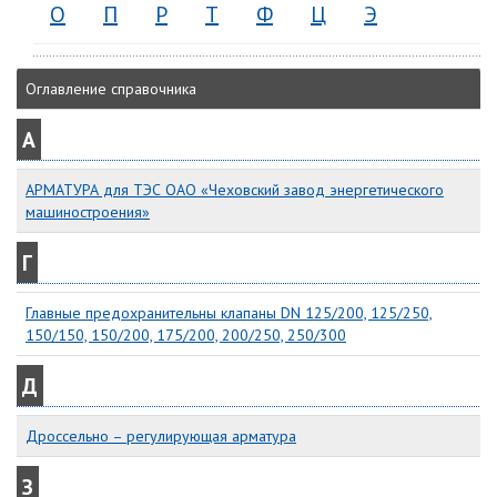
О
П
Р
Т
Ф
Ц
Э
Оглавление справочника
А
АРМАТУРА для ТЭС ОАО «Чеховский завод энергетического
машиностроения»
Г
Главные предохранительны клапаны DN 125/200, 125/250,
150/150, 150/200, 175/200, 200/250, 250/300
Д
Дроссельно – регулирующая арматура
З