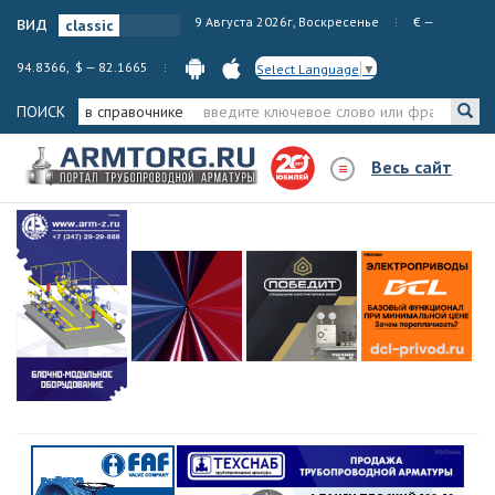
вид
9 Августа 2026г, Воскресенье
€ —
94.8366, $ — 82.1665
Select Language
▼
ПОИСК
в справочнике
Весь сайт