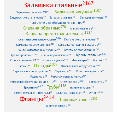
2167
Задвижки стальные
1107
Задвижки чугунные
371
Задвижки стальные - ХЛ
87
304
338
Задвижки энергетические
Затворы стальные
Затворы чугунные
119
Испытательное оборудование для ТПА
970
Клапана обратные
61
Клапана отсечные
1127
Клапана предохранительные
686
Клапана регулирующие
128
Клапана энергетические
203
63
Компенсаторы сильфонные
Конденсатоотводчики стальные
70
220
Конденсатоотводчики чугунные
Котельное оборудование
610
Краны стальные
149
181
Краны бронзовые
Краны нержавеющие
87
149
88
433
Краны стальные - ХЛ
Краны чугунные
Манометры
Метизы
1069
Отводы
247
96
Насосы
Отопительное оборудование
46
441
48
Переключающие устройства
Переходы
Пожарная арматура
33
369
Радиаторы
Регулирующая арматура
53
176
57
Ремонтное оборудование для ТПА
Счетчики воды
Термометры
1156
Трубы
492
Тройники
72
Указатели уровня
67
410
206
Уплотнительные материалы
Фильтры, грязевики
Фитинги
2414
Фланцы
1251
Шаровые краны
261
Электроприводы