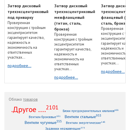
Затвор дисковый
Затвор дисковый
Затвор дисков
трехэксцентриковый
трехэксцентриковый
трехэксцентр
под приварку
межфланцевый
фланцевый (ти
Проверенная
(титан, сталь,
сталь, бронза)
конструкция с тройным
Проверенная
бронза)
эксцентриситетом
конструкция с тр
Проверенная
гарантирует качество,
эксцентриситето
конструкция с тройным
надежность и
гарантирует каче
эксцентриситетом
экономичность на
надежность и
гарантирует качество,
ответственных
экономичность н
надежность и
участках...
ответственных
экономичность на
участках...
ответственных
подробнее...
участках...
подробнее...
подробнее...
Облако
товаров
2101
.Другое ....
166
Блоки предохранительных клапанов
933
Вентили стальные
161
Вентили бронзовые
555
Вентили чугунные
146
Вентили энергетические
373
Задвижки нержавеющие