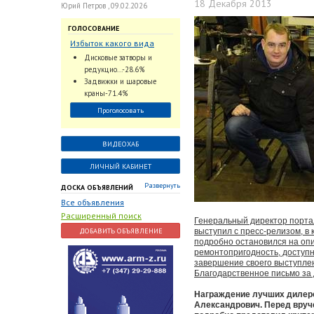
18 Декабря 2013
Юрий Петров , 09.02.2026
ГОЛОСОВАНИЕ
Избыток какого вида
трубопроводной
Дисковые затворы и
арматуры наблюдается
редукцио...-28.6%
на Российском рынке с
Задвижки и шаровые
2024 по 2026 годы?
краны-71.4%
Проголосовать
ВИДЕОХАБ
ЛИЧНЫЙ КАБИНЕТ
Развернуть
ДОСКА ОБЪЯВЛЕНИЙ
Все объявления
Расширенный поиск
Генеральный директор портал
ДОБАВИТЬ ОБЪЯВЛЕНИЕ
выступил с пресс-релизом, в
подробно остановился на оп
ремонтопригодность, доступн
завершение своего выступлен
Благодарственное письмо за
Награждение лучших дилеро
Александрович. Перед вруч