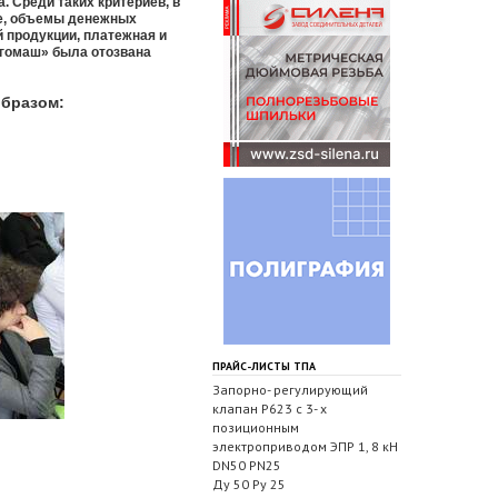
. Среди таких критериев, в
ке, объемы денежных
 продукции, платежная и
ргомаш» была отозвана
образом:
ПРАЙС-ЛИСТЫ ТПА
Запорно- регулирующий
клапан Р623 с 3- х
позиционным
электроприводом ЭПР 1, 8 кН
DN50 PN25
Ду 50 Ру 25