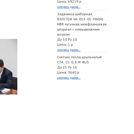
Цена: 69219 р.
смотреть далее...
Задвижка шиберная
ВЭЛСТОК VA- 013- 01- HW(N)-
NBR чугунная межфланцевая
штурвал с невыдвижным
штоком
Ду 50 Ру 10
Цена: 1 р.
смотреть далее...
Счетчик тепла крыльчатый
СТК- 15- 0, 6 M- BUS
Ду 15 Ру 16
Цена: 3640 р.
смотреть далее...