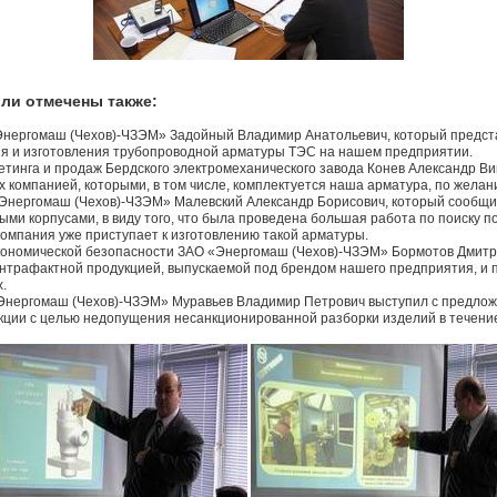
ли отмечены также:
«Энергомаш (Чехов)-ЧЗЭМ» Задойный Владимир Анатольевич, который предс
ия и изготовления трубопроводной арматуры ТЭС на нашем предприятии.
етинга и продаж Бердского электромеханического завода Конев Александр В
х компанией, которыми, в том числе, комплектуется наша арматура, по желан
 «Энергомаш (Чехов)-ЧЗЭМ» Малевский Александр Борисович, который сообщи
ыми корпусами, в виду того, что была проведена большая работа по поиску п
омпания уже приступает к изготовлению такой арматуры.
экономической безопасности ЗАО «Энергомаш (Чехов)-ЧЗЭМ» Бормотов Дмит
онтрафактной продукцией, выпускаемой под брендом нашего предприятия, и 
.
 «Энергомаш (Чехов)-ЧЗЭМ» Муравьев Владимир Петрович выступил с предло
ции с целью недопущения несанкционированной разборки изделий в течение