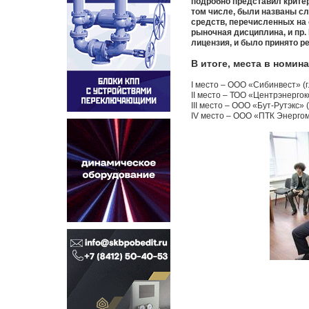
подробно представил критер
том числе, были названы с
средств, перечисленных на
рыночная дисциплина, и пр.
лицензия, и было принято р
В итоге, места в номи
I место – ООО «Сибинвест» (г
II место – ТОО «Центрэнергок
III место – ООО «Бут-Рутэкс» (
IV место – ООО «ПТК Энергом