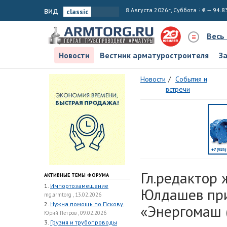
вид
8 Августа 2026г, Суббота
€ — 94.8
Весь
Новости
Вестник арматуростроителя
З
Новости
События и
встречи
Гл.редактор
АКТИВНЫЕ ТЕМЫ ФОРУМА
1.
Импортозамещение
Юлдашев при
mg.armtorg , 13.02.2026
2.
Нужна помощь по Пскову.
«Энергомаш 
Юрий Петров , 09.02.2026
3.
Грузия и трубопроводы