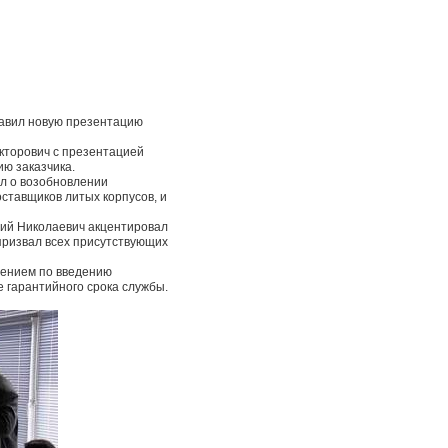
тавил новую презентацию
икторович с презентацией
ию заказчика.
л о возобновлении
оставщиков литых корпусов, и
рий Николаевич акцентировал
призвал всех присутствующих
жением по введению
 гарантийного срока службы.