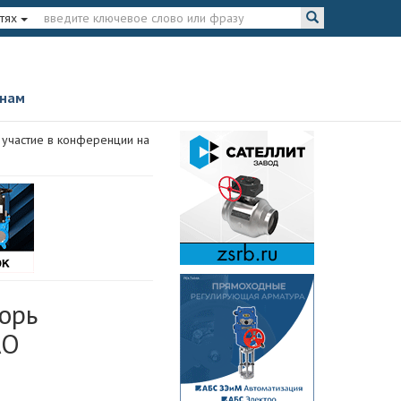
тях
 нам
 участие в конференции на
орь
АО