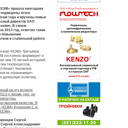
-ЧЗЭМ» прошла ежегодная
 подведены итоги
огам года и вручены новые
льный директор ЗАО
еевич. В своем
а 2013 год, отметил такие
и повышение
тков и стабильной работе
ехов)-ЧЗЭМ» Третьяков
ЭМ постоянно формирует и
ее чем 70-летней историей,
тии техпроцессов,
отличает Чеховское
хов не ограничивает
ую дилерскую политику,
ный на эту встречу,
13 гг. Кроме того, он
енклатура,
о высоком качестве. В
)-ЧЗЭМ» Кузнецову С.А.
-ЧЗЭМ».
оронцов Сергей
 Сергей Александрович