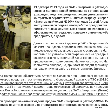
13 декабря 2013 года на ЗАО «Энергомаш (Чехов)
встреча дилеров нашей компании, на которой были
уходящего года, награждены лучшие дилеры по ит
контракты и сертификаты. Открыл встречу Генера
«Энергомаш (Чехов)-ЧЗЭМ» Кузнецов Сергей Алекс
выступлении он подвел итоги работы предприятия з
положительные моменты, как снижение издержек 
эффективности труда, что привело к снижению убы
предприятия, в целом.
Далее исполнительный директор ЗАО «Энергомаш (Ч
Максим Леонидович обратил внимание на то, что ЧЗ
поддерживает образ лидера арматуростроения с бол
напомнил об уникальности сохраненных на предприя
разработок и испытательной базы, которая выгодно 
предприятие от конкурентов. Напомнил о том, что Че
количество дилеров, но, при этом, проводит грамотн
направленную на работу с конечным потребителем.
а трубопроводной арматуры Armtorg.ru Юлдашев Игорь Тагирович, приглашен
 котором представил состояние рынка трубопроводной арматуры ТЭС в 2012-20
исании преимуществ отечественной арматуры, которыми являются цена, ном
ость ЗИП и технической документации отечественной арматуры при неизменн
ия Игорь Тагирович вручил генеральному директору ЗАО «Энергомаш (Чехов
 долговременное и плодотворное сотрудничество с ЗАО «Энергомаш (Чехов)
в проводил начальник отдела продаж ЗАО «Энергомаш (Чехов)-ЧЗЭМ» В
ением памятных знаков и сертификатов, подтверждающих занятые места,