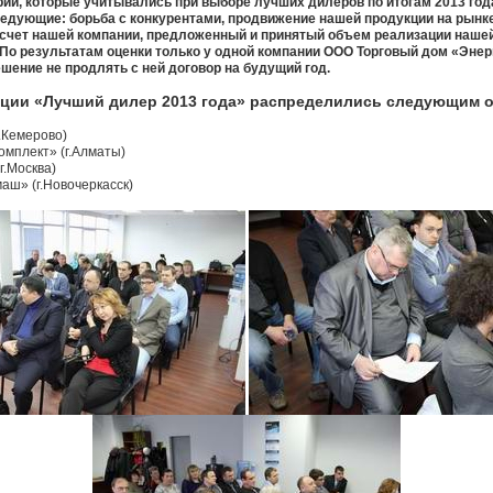
ии, которые учитывались при выборе лучших дилеров по итогам 2013 года
ледующие: борьба с конкурентами, продвижение нашей продукции на рын
 счет нашей компании, предложенный и принятый объем реализации нашей
 По результатам оценки только у одной компании ООО Торговый дом «Эне
ешение не продлять с ней договор на будущий год.
нации «Лучший дилер 2013 года» распределились следующим 
.Кемерово)
омплект» (г.Алматы)
г.Москва)
аш» (г.Новочеркасск)