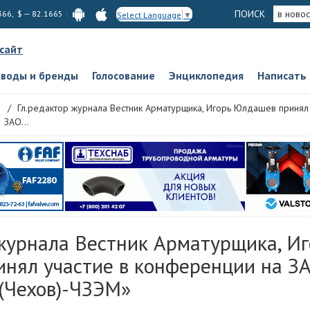
ПОИСК
в новос
366, $ — 82.1665
Select Language
▼
 сайт
аводы и бренды
Голосование
Энциклопедия
Написать
Гл.редактор журнала Вестник Арматурщика, Игорь Юлдашев принял
ЗАО...
 журнала Вестник Арматурщика, Иг
нял участие в конференции на З
(Чехов)-ЧЗЭМ»