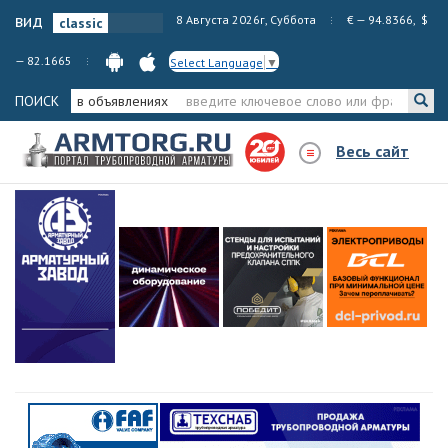
вид
8 Августа 2026г, Суббота
€ — 94.8366, $
— 82.1665
Select Language
▼
ПОИСК
в объявлениях
Весь сайт