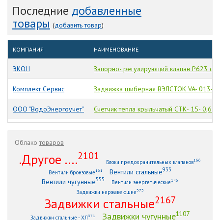
Последние
добавленные
товары
(
добавить товар
)
КОМПАНИЯ
НАИМЕНОВАНИЕ
ЭКОН
Запорно- регулирующий клапан Р623 с 3
Комплект Сервис
Задвижка шиберная ВЭЛСТОК VA- 013- 0
ООО "ВодоЭнергоучет"
Счетчик тепла крыльчатый СТК- 15- 0,6 M
Облако
товаров
2101
.Другое ....
166
Блоки предохранительных клапанов
933
Вентили стальные
161
Вентили бронзовые
555
Вентили чугунные
146
Вентили энергетические
373
Задвижки нержавеющие
2167
Задвижки стальные
1107
Задвижки чугунные
371
Задвижки стальные - ХЛ