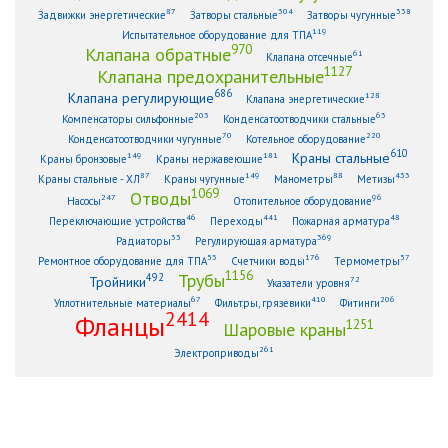
87
304
338
Задвижки энергетические
Затворы стальные
Затворы чугунные
119
Испытательное оборудование для ТПА
970
Клапана обратные
61
Клапана отсечные
1127
Клапана предохранительные
686
Клапана регулирующие
128
Клапана энергетические
203
63
Компенсаторы сильфонные
Конденсатоотводчики стальные
70
220
Конденсатоотводчики чугунные
Котельное оборудование
610
Краны стальные
149
181
Краны бронзовые
Краны нержавеющие
87
149
88
433
Краны стальные - ХЛ
Краны чугунные
Манометры
Метизы
1069
Отводы
247
96
Насосы
Отопительное оборудование
46
441
48
Переключающие устройства
Переходы
Пожарная арматура
33
369
Радиаторы
Регулирующая арматура
53
176
57
Ремонтное оборудование для ТПА
Счетчики воды
Термометры
1156
Трубы
492
Тройники
72
Указатели уровня
67
410
206
Уплотнительные материалы
Фильтры, грязевики
Фитинги
2414
Фланцы
1251
Шаровые краны
261
Электроприводы