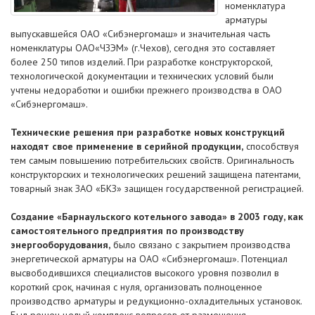
номенклатура
арматуры
выпускавшейся ОАО «Сибэнергомаш» и значительная часть
номенклатуры ОАО«ЧЗЭМ» (г.Чехов), сегодня это составляет
более 250 типов изделий. При разработке конструкторской,
технологической документации и технических условий были
учтены недоработки и ошибки прежнего производства в ОАО
«Сибэнергомаш».
Технические решения при разработке новых конструкций
находят свое применение в серийной продукции,
способствуя
тем самым повышению потребительских свойств. Оригинальность
конструкторских и технологических решений защищена патентами,
товарный знак ЗАО «БКЗ» защищен государственной регистрацией.
Создание «Барнаульского котельного завода» в 2003 году, как
самостоятельного предприятия по производству
энергооборудования,
было связано с закрытием производства
энергетической арматуры на ОАО «Сибэнергомаш». Потенциал
высвободившихся специалистов высокого уровня позволил в
короткий срок, начиная с нуля, организовать полноценное
производство арматуры и редукционно-охладительных установок.
Был решен целый комплекс вопросов от размещения