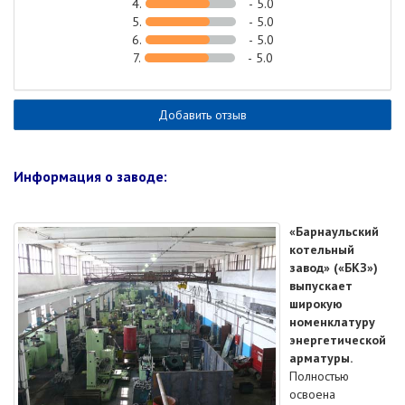
4.
- 5.0
5.
- 5.0
6.
- 5.0
7.
- 5.0
Добавить отзыв
Информация о заводе:
«Барнаульский
котельный
завод» («БКЗ»)
выпускает
широкую
номенклатуру
энергетической
арматуры.
Полностью
освоена