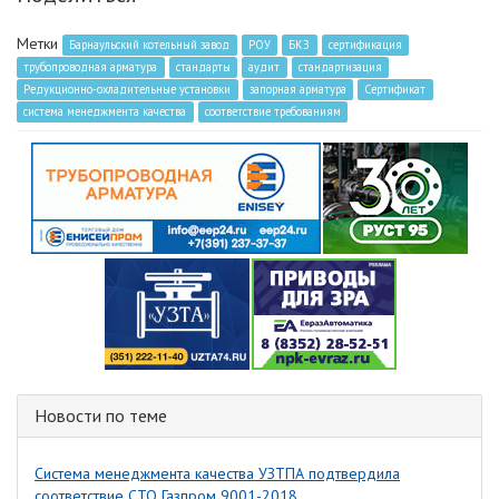
Метки
Барнаульский котельный завод
РОУ
БКЗ
сертификация
трубопроводная арматура
стандарты
аудит
стандартизация
Редукционно-охладительные установки
запорная арматура
Сертификат
система менеджмента качества
соответствие требованиям
Новости по теме
Система менеджмента качества УЗТПА подтвердила
соответствие СТО Газпром 9001-2018