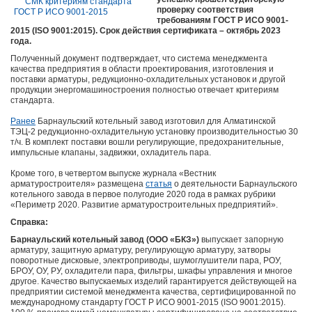
проверку соответствия
требованиям ГОСТ Р ИСО 9001-
2015 (ISO 9001:2015). Срок действия сертификата – октябрь 2023
года.
Полученный документ подтверждает, что система менеджмента
качества предприятия в области проектирования, изготовления и
поставки арматуры, редукционно-охладительных установок и другой
продукции энергомашиностроения полностью отвечает критериям
стандарта.
Ранее
Барнаульский котельный завод изготовил для Алматинской
ТЭЦ-2 редукционно-охладительную установку производительностью 30
т/ч. В комплект поставки вошли регулирующие, предохранительные,
импульсные клапаны, задвижки, охладитель пара.
Кроме того, в четвертом выпуске журнала «Вестник
арматуростроителя» размещена
статья
о деятельности Барнаульского
котельного завода в первое полугодие 2020 года в рамках рубрики
«Периметр 2020. Развитие арматуростроительных предприятий».
Справка:
Барнаульский котельный завод (ООО «БКЗ»)
выпускает запорную
арматуру, защитную арматуру, регулирующую арматуру, затворы
поворотные дисковые, электроприводы, шумоглушители пара, РОУ,
БРОУ, ОУ, РУ, охладители пара, фильтры, шкафы управления и многое
другое. Качество выпускаемых изделий гарантируется действующей на
предприятии системой менеджмента качества, сертифицированной по
международному стандарту ГОСТ Р ИСО 9001-2015 (ISO 9001:2015).