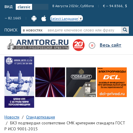
вид
8 Августа 2026г, Суббота
€ — 94.8366, $
— 82.1665
Select Language
▼
ПОИСК
в новостях
Весь сайт
Новости
Стандартизация
БКЗ подтвердил соответствие СМК критериям стандарта ГОСТ
Р ИСО 9001-2015