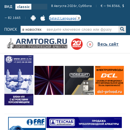
вид
8 Августа 2026г, Суббота
€ — 94.8366, $
— 82.1665
Select Language
▼
ПОИСК
в новостях
Весь сайт