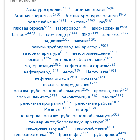
Теги
новостей
1852
2494
Арматуростроение
атомная отрасль
1760
1943
Атомная энергетика
Вестник Арматуростроителя
1684
2292
5460
водоснабжение
выставка
газ
5132
2550
1970
газовая отрасль
газопровод
Газоснабжение
4429
1444
2119
2823
Газпром
Газпром тендер
ЖКХ
задвижка
2320
3691
задвижки
закупки
3906
закупки трубопроводной арматуры
6592
1398
запорная арматура
импортозамещение
1724
1436
клапаны
котельное оборудование
1881
3523
модернизация
нефтегазовая отрасль
1715
3591
4691
нефтепровод
нефть
Нефть и газ
2910
2471
нефтяная отрасль
поставка
1577
поставка оборудования
2162
2717
поставка трубопроводной арматуры
производство
2738
1562
3859
промышленность
реконструкция
ремонт
1513
1893
ремонтная программа
ремонтные работы
1867
8530
Роснефть
тендер
3028
тендер на поставку трубопроводной арматуры
4280
тендер на трубопроводную арматуру
4901
4851
тендерные закупки
теплоснабжение
2786
2782
4420
теплоэнергетика
Транснефть
трубопровод
15795
2623