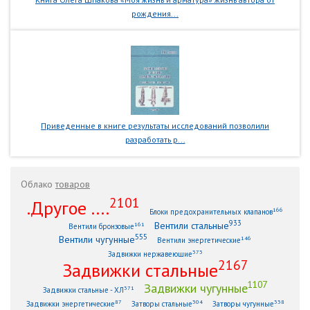
рождения...
Приведенные в книге результаты исследований позволили
разработать р...
Облако
товаров
2101
.Другое ....
166
Блоки предохранительных клапанов
933
Вентили стальные
161
Вентили бронзовые
555
Вентили чугунные
146
Вентили энергетические
373
Задвижки нержавеющие
2167
Задвижки стальные
1107
Задвижки чугунные
371
Задвижки стальные - ХЛ
87
304
338
Задвижки энергетические
Затворы стальные
Затворы чугунные