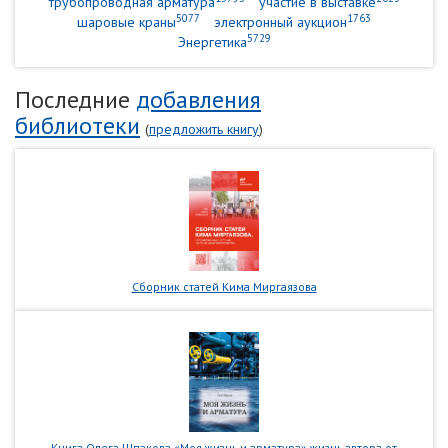
трубопроводная арматура
участие в выставке
5077
1763
шаровые краны
электронный аукцион
5729
Энергетика
Последние
добавления
библиотеки
(
предложить книгу
)
Сборник статей Кима Миргаязова
Книга Олега Шпакова «Моя жизнь и арматура» жизнь автора от