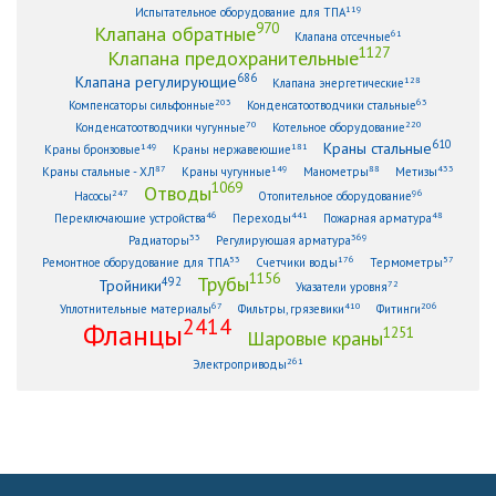
119
Испытательное оборудование для ТПА
970
Клапана обратные
61
Клапана отсечные
1127
Клапана предохранительные
686
Клапана регулирующие
128
Клапана энергетические
203
63
Компенсаторы сильфонные
Конденсатоотводчики стальные
70
220
Конденсатоотводчики чугунные
Котельное оборудование
610
Краны стальные
149
181
Краны бронзовые
Краны нержавеющие
87
149
88
433
Краны стальные - ХЛ
Краны чугунные
Манометры
Метизы
1069
Отводы
247
96
Насосы
Отопительное оборудование
46
441
48
Переключающие устройства
Переходы
Пожарная арматура
33
369
Радиаторы
Регулирующая арматура
53
176
57
Ремонтное оборудование для ТПА
Счетчики воды
Термометры
1156
Трубы
492
Тройники
72
Указатели уровня
67
410
206
Уплотнительные материалы
Фильтры, грязевики
Фитинги
2414
Фланцы
1251
Шаровые краны
261
Электроприводы