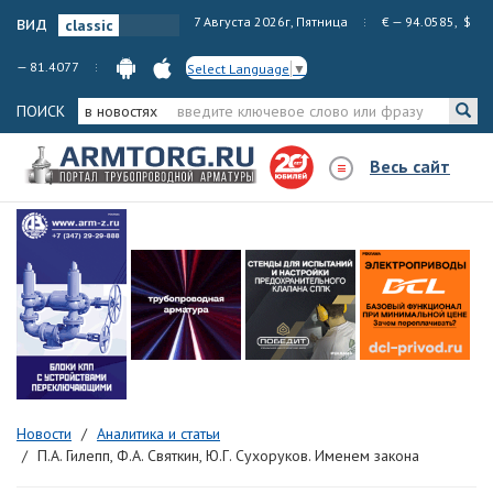
вид
7 Августа 2026г, Пятница
€ — 94.0585, $
— 81.4077
Select Language
▼
ПОИСК
в новостях
Весь сайт
Новости
Аналитика и статьи
П.А. Гилепп, Ф.А. Святкин, Ю.Г. Сухоруков. Именем закона