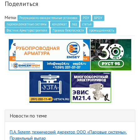
Поделиться
Метки
Редукционно-охладительные установки
РОУ
БРОУ
пароконденсатные системы
конденсат
пар
статья
Вестник Арматуростроителя
Правила безопасности
промышленность
Новости по теме
П.А. Гилепп, технический директор ООО «Паровые системы».
Правильный выпар