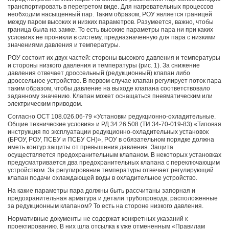
транспортировать в перегретом виде. Для нагревательных процессов
необходим насыщенный пар. Таким образом, РОУ является границей
между паром высоких и низких параметров. Разумеется, важно, чтобы
граница была на замке. То есть высокие параметры пара ни при каких
условиях не проникли в систему, предназначенную для пара с низкими
значениями давления и температуры.
РОУ состоит их двух частей: стороны высокого давления и температуры
и стороны низкого давления и температуры (рис. 1). За снижение
давления отвечает дроссельный (редукционный) клапан либо
дроссельное устройство. В первом случае клапан регулирует поток пара
таким образом, чтобы давление на выходе клапана соответствовало
заданному значению. Клапан может оснащаться пневматическим или
электрическим приводом.
Согласно ОСТ 108.026.06-79 «Установки редукционно-охладительные.
Общие технические условия» и РД 34.26.508 (ТИ 34-70-019-83) «Типовая
инструкция по эксплуатации редукционно-охладительных установок
(БРОУ, РОУ, ПСБУ и ПСБУ СН)», РОУ в обязательном порядке должна
иметь контур защиты от превышения давления. Защита
осуществляется предохранительным клапаном. В некоторых установках
предусматривается два предохранительных клапана с переключающим
устройством. За регулирование температуры отвечает регулирующий
клапан подачи охлаждающей воды в охладительное устройство.
На какие параметры пара должны быть рассчитаны запорная и
предохранительная арматура и детали трубопровода, расположенные
за редукционным клапаном? То есть на стороне низкого давления.
Нормативные документы не содержат конкретных указаний к
проектированию. В них шла отсылка к уже отмененным «Правилам