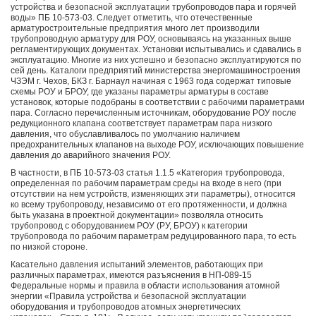
устройства и безопасной эксплуатации трубопроводов пара и горячей
воды» ПБ 10-573-03. Следует отметить, что отечественные
арматуростроительные предприятия много лет производили
трубопроводную арматуру для РОУ, основываясь на указанных выше
регламентирующих документах. Установки испытывались и сдавались в
эксплуатацию. Многие из них успешно и безопасно эксплуатируются по
сей день. Каталоги предприятий министерства энергомашиностроения
ЧЗЭМ г. Чехов, БКЗ г. Барнаул начиная с 1963 года содержат типовые
схемы РОУ и БРОУ, где указаны параметры арматуры в составе
установок, которые подобраны в соответствии с рабочими параметрами
пара. Согласно перечисленным источникам, оборудование РОУ после
редукционного клапана соответствует параметрам пара низкого
давления, что обуславливалось по умолчанию наличием
предохранительных клапанов на выходе РОУ, исключающих повышение
давления до аварийного значения РОУ.
В частности, в ПБ 10-573-03 статья 1.1.5 «Категория трубопровода,
определенная по рабочим параметрам среды на входе в него (при
отсутствии на нем устройств, изменяющих эти параметры), относится
ко всему трубопроводу, независимо от его протяженности, и должна
быть указана в проектной документации» позволяла относить
трубопровод с оборудованием РОУ (РУ, БРОУ) к категории
трубопровода по рабочим параметрам редуцированного пара, то есть
по низкой стороне.
Касательно давления испытаний элементов, работающих при
различных параметрах, имеются разъяснения в НП-089-15
Федеральные нормы и правила в области использования атомной
энергии «Правила устройства и безопасной эксплуатации
оборудования и трубопроводов атомных энергетических