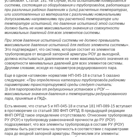
установок». Статья. 181:
«В случае, если испытаниям подвергается
система, состоящая из оборудования и трубопроводов, работающих
при различных рабочих давлениях и (или) расчетных температурах,
или изготовленных из материалов с различными номинальными
допускаемыми напряжениями при расчетной температуре или
температуре испытаний, то давление испытаний этой системы
должно быть не ниже максимального значения из совокупности
минимальных давлений для всех элементов системы.
При этом давление испытаний системы не должно превышать
максимальное давление испытаний для любого элемента системы»
.
Это подтверждает, что система, которая состоит из элементов
трубопроводов от входной запорной арматуры РОУ до выходной,
должна испытываться давлением не ниже максимального значения из
совокупности минимальных давлений для всех элементов системы.
Другими словами, исходя из параметров редуцированного пара.
Еще в одном «атомном» нормативе НП-045-18 в статье 5 сказано
следующее:
«При определении категории трубопровода рабочими
параметрами транспортируемой среды следует считать:
3) для паропроводов от редукционных установок и РОУ —
максимальные значения давления и температуры редуцированного
пара, принятые в ПКД».
Есть мнение, что статья 5 и НП-045-18 и статья 181 НП-089-15 вступают
в противоречие со статьей 380 ФНП ОРПД. В предыдущей редакции
ФНП ОРПД такое определение отсутствовало. Отнесение трубопровода
РУ (РОУ) к трубопроводу равнозначной прочности до РУ (РОУ)
подразумевает, что все элементы трубопровода в составе РУ (РОУ)
должны быть рассчитаны на прочность в соответствии с параметрами
пара до входной запорной арматуры. Перечислим эти элементы: