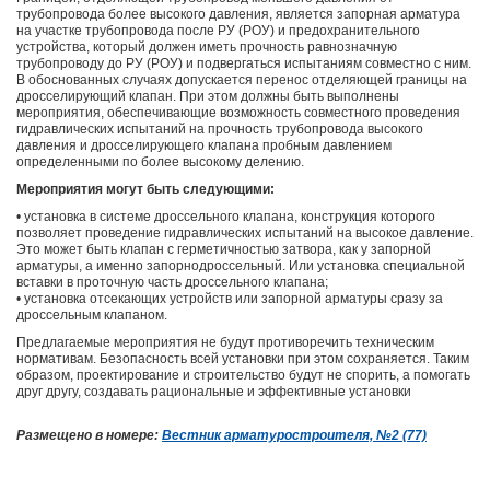
трубопровода более высокого давления, является запорная арматура
на участке трубопровода после РУ (РОУ) и предохранительного
устройства, который должен иметь прочность равнозначную
трубопроводу до РУ (РОУ) и подвергаться испытаниям совместно с ним.
В обоснованных случаях допускается перенос отделяющей границы на
дросселирующий клапан. При этом должны быть выполнены
мероприятия, обеспечивающие возможность совместного проведения
гидравлических испытаний на прочность трубопровода высокого
давления и дросселирующего клапана пробным давлением
определенными по более высокому делению.
Мероприятия могут быть следующими:
• установка в системе дроссельного клапана, конструкция которого
позволяет проведение гидравлических испытаний на высокое давление.
Это может быть клапан с герметичностью затвора, как у запорной
арматуры, а именно запорнодроссельный. Или установка специальной
вставки в проточную часть дроссельного клапана;
• установка отсекающих устройств или запорной арматуры сразу за
дроссельным клапаном.
Предлагаемые мероприятия не будут противоречить техническим
нормативам. Безопасность всей установки при этом сохраняется. Таким
образом, проектирование и строительство будут не спорить, а помогать
друг другу, создавать рациональные и эффективные установки
Размещено в номере:
Вестник арматуростроителя, №2 (77)