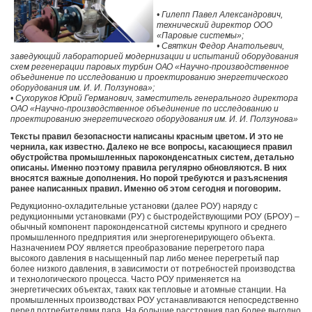
•
Гилепп Павел Александрович
,
технический директор ООО
«Паровые системы»;
•
Святкин Федор Анатольевич
,
заведующий лабораторией модернизации и испытаний оборудования
схем регенерации паровых турбин ОАО «Научно-производственное
объединение по исследованию и проектированию энергетического
оборудования им. И. И. Ползунова»;
•
Сухоруков Юрий Германович
, заместитель генерального директора
ОАО «Научно-производственное объединение по исследованию и
проектированию энергетического оборудования им. И. И. Ползунова»
Тексты правил безопасности написаны красным цветом. И это не
чернила, как известно. Далеко не все вопросы, касающиеся правил
обустройства промышленных пароконденсатных систем, детально
описаны. Именно поэтому правила регулярно обновляются. В них
вносятся важные дополнения. Но порой требуются и разъяснения
ранее написанных правил. Именно об этом сегодня и поговорим.
Редукционно-охладительные установки (далее РОУ) наряду с
редукционными установками (РУ) с быстродействующими РОУ (БРОУ) –
обычный компонент пароконденсатной системы крупного и среднего
промышленного предприятия или энергогенерирующего объекта.
Назначением РОУ является преобразование перегретого пара
высокого давления в насыщенный пар либо менее перегретый пар
более низкого давления, в зависимости от потребностей производства
и технологического процесса. Часто РОУ применяется на
энергетических объектах, таких как тепловые и атомные станции. На
промышленных производствах РОУ устанавливаются непосредственно
перед потребителями пара. На большие расстояния пар более выгодно