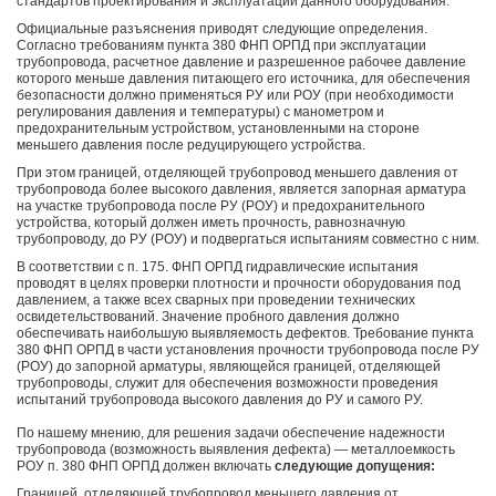
стандартов проектирования и эксплуатации данного оборудования.
Официальные разъяснения приводят следующие определения.
Согласно требованиям пункта 380 ФНП ОРПД при эксплуатации
трубопровода, расчетное давление и разрешенное рабочее давление
которого меньше давления питающего его источника, для обеспечения
безопасности должно применяться РУ или РОУ (при необходимости
регулирования давления и температуры) с манометром и
предохранительным устройством, установленными на стороне
меньшего давления после редуцирующего устройства.
При этом границей, отделяющей трубопровод меньшего давления от
трубопровода более высокого давления, является запорная арматура
на участке трубопровода после РУ (РОУ) и предохранительного
устройства, который должен иметь прочность, равнозначную
трубопроводу, до РУ (РОУ) и подвергаться испытаниям совместно с ним.
В соответствии с п. 175. ФНП ОРПД гидравлические испытания
проводят в целях проверки плотности и прочности оборудования под
давлением, а также всех сварных при проведении технических
освидетельствований. Значение пробного давления должно
обеспечивать наибольшую выявляемость дефектов. Требование пункта
380 ФНП ОРПД в части установления прочности трубопровода после РУ
(РОУ) до запорной арматуры, являющейся границей, отделяющей
трубопроводы, служит для обеспечения возможности проведения
испытаний трубопровода высокого давления до РУ и самого РУ.
По нашему мнению, для решения задачи обеспечение надежности
трубопровода (возможность выявления дефекта) — металлоемкость
РОУ п. 380 ФНП ОРПД должен включать
следующие допущения:
Границей, отделяющей трубопровод меньшего давления от