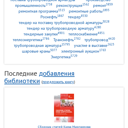
2738
1562
3859
промышленность
реконструкция
ремонт
1513
1893
ремонтная программа
ремонтные работы
1867
8530
Роснефть
тендер
3028
тендер на поставку трубопроводной арматуры
4280
тендер на трубопроводную арматуру
4901
4851
тендерные закупки
теплоснабжение
2786
2782
4420
теплоэнергетика
Транснефть
трубопровод
15795
2623
трубопроводная арматура
участие в выставке
5077
1763
шаровые краны
электронный аукцион
5729
Энергетика
Последние
добавления
библиотеки
(
предложить книгу
)
Сборник статей Кима Миргаязова