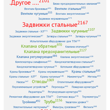
2101
.Другое ....
166
Блоки предохранительных клапанов
933
Вентили стальные
161
Вентили бронзовые
555
Вентили чугунные
146
Вентили энергетические
373
Задвижки нержавеющие
2167
Задвижки стальные
1107
Задвижки чугунные
371
Задвижки стальные - ХЛ
87
304
338
Задвижки энергетические
Затворы стальные
Затворы чугунные
119
Испытательное оборудование для ТПА
970
Клапана обратные
61
Клапана отсечные
1127
Клапана предохранительные
686
Клапана регулирующие
128
Клапана энергетические
203
63
Компенсаторы сильфонные
Конденсатоотводчики стальные
70
220
Конденсатоотводчики чугунные
Котельное оборудование
610
Краны стальные
149
181
Краны бронзовые
Краны нержавеющие
87
149
88
433
Краны стальные - ХЛ
Краны чугунные
Манометры
Метизы
1069
Отводы
247
96
Насосы
Отопительное оборудование
46
441
48
Переключающие устройства
Переходы
Пожарная арматура
33
369
Радиаторы
Регулирующая арматура
53
176
57
Ремонтное оборудование для ТПА
Счетчики воды
Термометры
1156
Трубы
492
Тройники
72
Указатели уровня
67
410
206
Уплотнительные материалы
Фильтры, грязевики
Фитинги