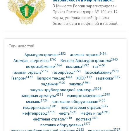
безопасности в нефтегазовой...
В Минюсте России зарегистрирован
Приказ Ростехнадзора № 101 от 12
марта, утверждающий Правила
безопасности в нефтяной и газовой...
Теги
новостей
1852
2494
Арматуростроение
атомная отрасль
1760
1943
Атомная энергетика
Вестник Арматуростроителя
1684
2292
5460
водоснабжение
выставка
газ
5132
2550
1970
газовая отрасль
газопровод
Газоснабжение
4429
1444
2119
2823
Газпром
Газпром тендер
ЖКХ
задвижка
2320
3691
задвижки
закупки
3906
закупки трубопроводной арматуры
6592
1398
запорная арматура
импортозамещение
1724
1436
клапаны
котельное оборудование
1881
3523
модернизация
нефтегазовая отрасль
1715
3591
4691
нефтепровод
нефть
Нефть и газ
2910
2471
нефтяная отрасль
поставка
1577
поставка оборудования
2162
2717
поставка трубопроводной арматуры
производство