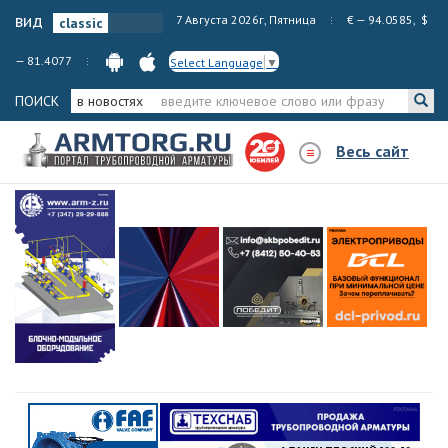
вид
7 Августа 2026г, Пятница
€ — 94.0585, $
— 81.4077
Select Language
▼
ПОИСК
в новостях
Весь сайт