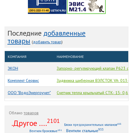
Последние
добавленные
товары
(
добавить товар
)
КОМПАНИЯ
НАИМЕНОВАНИЕ
ЭКОН
Запорно- регулирующий клапан Р623 с 3
Комплект Сервис
Задвижка шиберная ВЭЛСТОК VA- 013- 0
ООО "ВодоЭнергоучет"
Счетчик тепла крыльчатый СТК- 15- 0,6 M
Облако
товаров
2101
.Другое ....
166
Блоки предохранительных клапанов
933
Вентили стальные
161
Вентили бронзовые