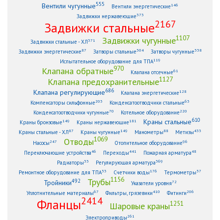
555
Вентили чугунные
146
Вентили энергетические
373
Задвижки нержавеющие
2167
Задвижки стальные
1107
Задвижки чугунные
371
Задвижки стальные - ХЛ
87
304
338
Задвижки энергетические
Затворы стальные
Затворы чугунные
119
Испытательное оборудование для ТПА
970
Клапана обратные
61
Клапана отсечные
1127
Клапана предохранительные
686
Клапана регулирующие
128
Клапана энергетические
203
63
Компенсаторы сильфонные
Конденсатоотводчики стальные
70
220
Конденсатоотводчики чугунные
Котельное оборудование
610
Краны стальные
149
181
Краны бронзовые
Краны нержавеющие
87
149
88
433
Краны стальные - ХЛ
Краны чугунные
Манометры
Метизы
1069
Отводы
247
96
Насосы
Отопительное оборудование
46
441
48
Переключающие устройства
Переходы
Пожарная арматура
33
369
Радиаторы
Регулирующая арматура
53
176
57
Ремонтное оборудование для ТПА
Счетчики воды
Термометры
1156
Трубы
492
Тройники
72
Указатели уровня
67
410
206
Уплотнительные материалы
Фильтры, грязевики
Фитинги
2414
Фланцы
1251
Шаровые краны
261
Электроприводы