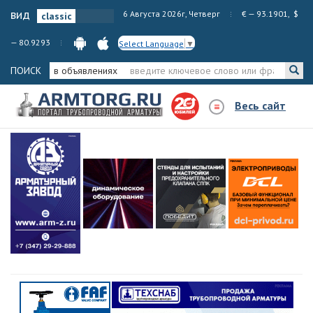
вид
6 Августа 2026г, Четверг
€ — 93.1901, $
— 80.9293
Select Language
▼
ПОИСК
в объявлениях
Весь сайт