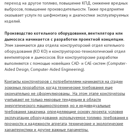
переход на другое топливо, повышение КПД, снижение вредных
выбросов, повышение производительности. Также предприятие
оказывает услуги по шефмонтажу и диагностике эксплуатируемых
изделий.
Производство котельного оборудования, вентилятора или
дымососа начинается с разработки проектной концепции.
Этим занимаются два отдела: конструкторский отдел котельного
оборудования (КО КО) и конструкторско-технологический отдел
вентиляторов и дымососов. Все конструкторские разработки
выполняются с помощью новейших CAD- и CAE-систем (Computer-
Aided Design, Computer-Aided Engineering).
Контакты конструкторов с потребителями начинаются на стадии
эскизных проработок, когда технические требования еще
окончательно не сформулированы. На этом этапе конструкторы
учитывают не только мировые тенденции в области
энергетического машиностроения, но и индивидуальные
требования заказчика, определяющие основу проекта: условия
эксплуатации оборудования, используемое топливо, требования к
прочности и надежности агрегата, технические и экологические
характеристики и другие важные параметры.