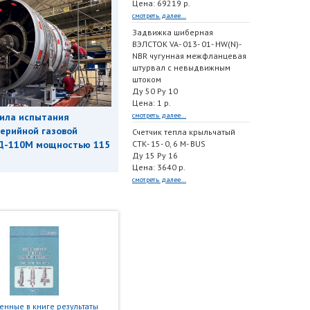
Цена: 69219 р.
смотреть далее...
Задвижка шиберная
ВЭЛСТОК VA- 013- 01- HW(N)-
NBR чугунная межфланцевая
штурвал с невыдвижным
штоком
Ду 50 Ру 10
Цена: 1 р.
смотреть далее...
ила испытания
ерийной газовой
Счетчик тепла крыльчатый
СТК- 15- 0, 6 M- BUS
Д-110М мощностью 115
Ду 15 Ру 16
Цена: 3640 р.
смотреть далее...
нные в книге результаты