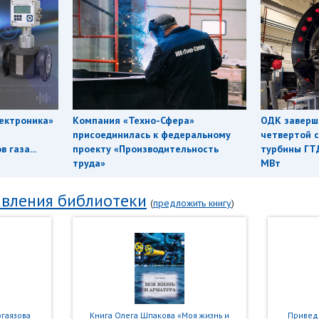
ектроника»
Компания «Техно-Сфера»
ОДК заверш
присоединилась к федеральному
четвертой с
 газа...
проекту «Производительность
турбины ГТ
труда»
МВт
вления библиотеки
(
предложить книгу
)
гаязова
Книга Олега Шпакова «Моя жизнь и
Приведе