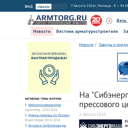
вид
7 Августа 2026г, Пятница
€ — 94.0
Весь
Новости
Вестник арматуростроителя
З
Новости
Заводы и предп
На "Сибэнерг
АКТИВНЫЕ ТЕМЫ ФОРУМА
прессового ц
1.
Импортозамещение
mg.armtorg , 13.02.2026
2 Августа 2010
2.
Нужна помощь по Пскову.
Юрий Петров , 09.02.2026
Р
3.
Грузия и трубопроводы
в