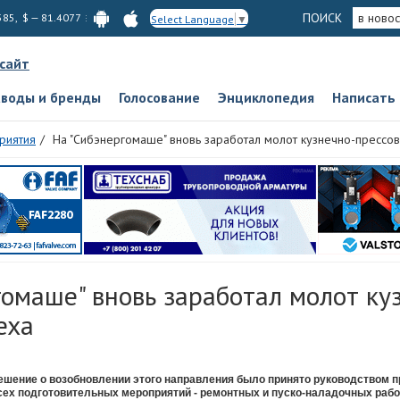
ПОИСК
в новос
585, $ — 81.4077
Select Language
▼
 сайт
аводы и бренды
Голосование
Энциклопедия
Написать
риятия
На "Сибэнергомаше" вновь заработал молот кузнечно-прессо
омаше" вновь заработал молот ку
еха
ешение о возобновлении этого направления было принято руководством п
сех подготовительных мероприятий - ремонтных и пуско-наладочных раб