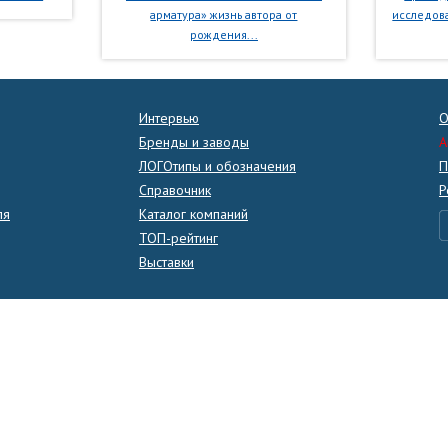
арматура» жизнь автора от
исследова
рождения...
Интервью
О
Бренды и заводы
A
ЛОГОтипы и обозначения
П
Справочник
Р
ля
Каталог компаний
ТОП-рейтинг
Выставки