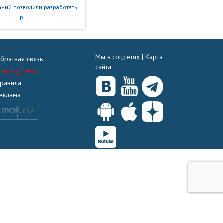
ний позволили разработать
р...
Мы в соцсетях |
Карта
братная связь
сайта
rmtorg.News
равила
еклама