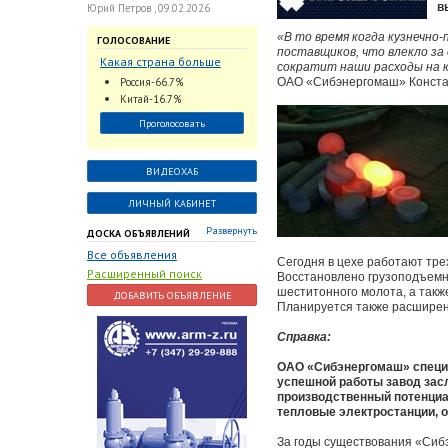
в
Юрий Петров , 09.02.2026
«В то время когда кузнечно-
ГОЛОСОВАНИЕ
поставщиков, что влекло з
Какая страна больше
сократит наши расходы на к
всего поставляет
Россия-66.7%
ОАО «Сибэнергомаш» Конста
трубопроводную
Китай-16.7%
арматуру в химическую
Проголосовать
отрасль?
ВИДЕОХАБ
ЛИЧНЫЙ КАБИНЕТ
Развернуть
ДОСКА ОБЪЯВЛЕНИЙ
Все объявления
Сегодня в цехе работают тре
Расширенный поиск
Восстановлено грузоподъемн
шеститонного молота, а такж
ДОБАВИТЬ ОБЪЯВЛЕНИЕ
Планируется также расширен
Справка:
ОАО «Сибэнергомаш» специа
успешной работы завод зас
производственный потенциа
тепловые электростанции, 
За годы существования «Сиб