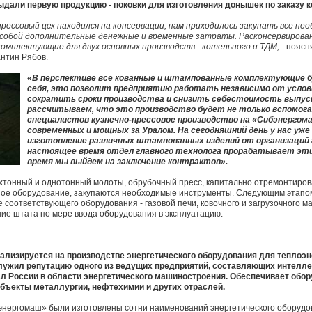
ыдали первую продукцию - поковки для изготовления донышек по заказу к
прессовый цех находился на консервации, нам приходилось закупать все не
а собой дополнительные денежные и временные затраты. Расконсервиров
омплектующие для двух основных производств - котельного и ТДМ,
- поясн
нтин Рябов.
«В перспективе все кованные и штампованные комплектующие б
себя, это позволит предприятию работать независимо от услов
сократить сроки производства и снизить себестоимость выпус
рассчитываем, что это производство будет не только вспомог
специалистов кузнечно-прессовое производство на «Сибэнергом
современных и мощных за Уралом. На сегодняшний день у нас уже 
изготовление различных штампованных изделий от организаций 
настоящее время отдел главного технолога прорабатывает эти 
время мы выйдем на заключение контрактов».
хтонный и однотонный молоты, обрубочный пресс, капитально отремонтирова
ое оборудование, закупаются необходимые инструменты. Следующим этапом
е соответствующего оборудования - газовой печи, ковочного и загрузочного м
ие штата по мере ввода оборудования в эксплуатацию.
лизируется на производстве энергетического оборудования для теплоэне
лужил репутацию одного из ведущих предприятий, составляющих интелл
л России в области энергетического машиностроения. Обеспечивает обо
объекты металлургии, нефтехимии и других отраслей.
энергомаш» были изготовлены сотни наименований энергетического оборудо