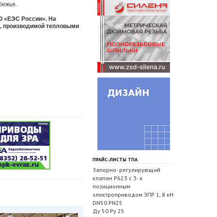
бежья.
О «ЕЭС России». На
и, производимой тепловыми
ПРАЙС-ЛИСТЫ ТПА
Запорно- регулирующий
клапан Р623 с 3- х
позиционным
электроприводом ЭПР 1, 8 кН
DN50 PN25
Ду 50 Ру 25