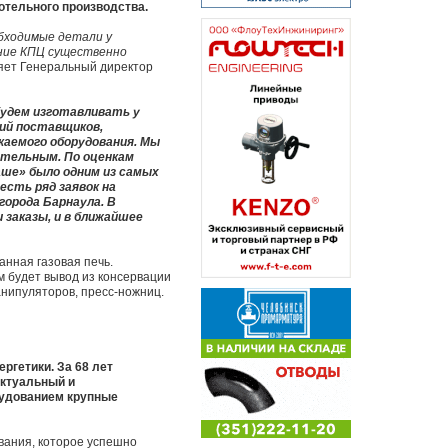
отельного производства.
обходимые детали у
ание КПЦ существенно
яет Генеральный директор
удем изготавливать у
ий поставщиков,
каемого оборудования. Мы
ательным. По оценкам
аше» было одним из самых
есть ряд заявок на
города Барнаула. В
заказы, и в ближайшее
нная газовая печь.
 будет вывод из консервации
анипуляторов, пресс-ножниц.
ргетики. За 68 лет
ектуальный и
рудованием крупные
вания, которое успешно