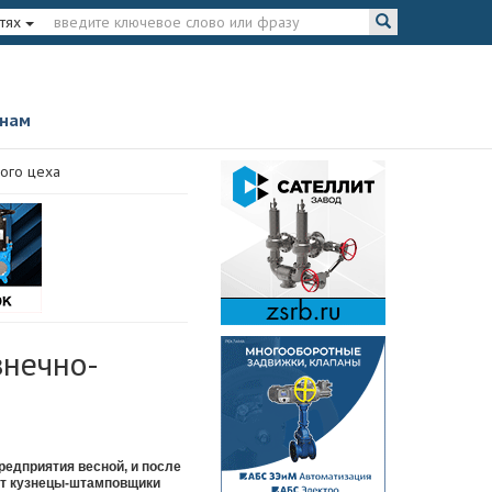
тях
 нам
вого цеха
знечно-
редприятия весной, и после
от кузнецы-штамповщики