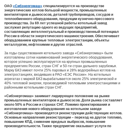
ОАО
«Сибэнергомаш»
специализируется на производстве
энергетических котлов большой мощности, промышленных
вентиляторов и дымососов, деталей трубопроводов, сосудов и
теплообменного оборудования, продукции кузнечно-прессового
производства. За 69 лет успешной работы котельный завод
заслужил репутацию одного из ведущих предприятий,
составляющих интеллектуальный и производственный потенциал
России в области энергетического машиностроения. Обеспечивает
оборудованием крупные тепловые электростанции, объекты
металлургии, нефтехимии и других отраслей.
За годы существования котельного завода «Сибэнергомаш» были
изготовлены сотни наименований энергетического оборудования,
которое успешно эксплуатируется на крупных промышленных
предприятиях России, стран СНГ и 50-ти стран дальнего зарубежья.
Марку БКЗ имеют почти 25% паровых и 28% водогрейных котлов на
электростанциях, входивших в РАО «ЕЭС России». На котельных
агрегатах с маркой БКЗ вырабатывается около 25% электрической и
40% тепловой энергии, производимой тепловыми электростанциями и
районными котельными стран СНГ.
«Сибэнергомаш» занимает лидирующее положение на рынке
промышленных вентиляторов и дымососов. Доля рынка составляет
около 50% в России и странах СНГ. Помимо проектирования и
изготовления нового оборудования на котельном заводе
«Сибэнергомаш» производятся реконструкции действующих котлов.
Основные направления реконструкции – переход на другое топливо,
повышение КПД, снижение вредных выбросов, повышение
производительности. Также предприятие оказывает услуги по