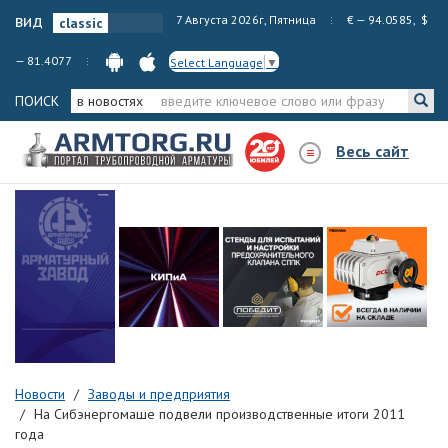
вид
7 Августа 2026г, Пятница
€ — 94.0585, $
— 81.4077
Select Language
▼
ПОИСК
в новостях
Весь сайт
Новости
Заводы и предприятия
На Сибэнергомаше подвели производственные итоги 2011
года