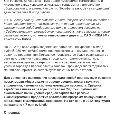
для Республики Казахстан. Благодаря имеющимся компетенциям и
лицензиям завод успешно выигрывает тендеры на изготовление
оборудования для атомной отрасли. Портфель заказов на сегодняшний
день составляет 8 млрд рублей.
«В 2012 году заводу исполняется 70 лет. Уверен, что эта юбилейная
дата откроет новую, важную главу в истории предприятия. Мы
ставим перед собой амбициозные цели и планируем освоить на
«Сибэнергомаше» производство новых продуктов и завоевать новые
сегменты рынка»,
- отметил генеральный директор ОАО «НОВАЭМ»
Константин Рябов.
На 2012 год объем производства запланирован на уровне 3,6 млрд
рублей. 250 млн рублей намечено инвестировать в модернизацию и
развитие предприятия. Котельное производство будет развиваться за
счет изготовления новых видов продукции: прямоточных котлов,
вырабатывающих пар сверхкритических параметров, и котлов-
утилизаторов для парогазовых установок. Производство тягодутьевых
машин расширится за счет выпуска шахтных вентиляторов.
Для успешного выполнения производственной программы и решения
новых масштабных задач на заводе введена новая структура
управления, изменена система мотивации персонала. Средняя
заработная плата на заводе составляет 24,5 тыс. рублей, что
значительно выше уровня средней зарплаты в регионе.
«Сибэнергомаш» продолжит реализацию программ по обучению и
повышению квалификации персонала. На эти цели в 2012 году будет
направлено 4,7 млн рублей.
Справка: