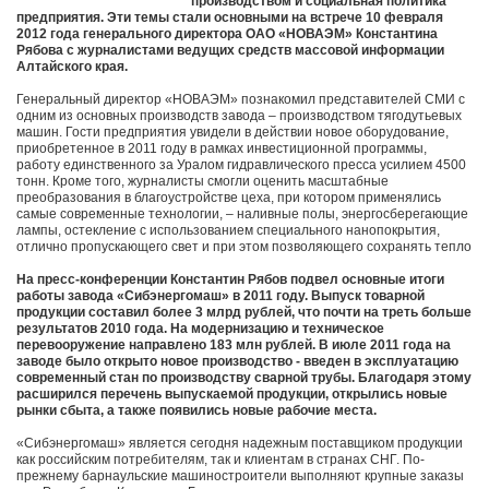
производством и социальная политика
предприятия. Эти темы стали основными на встрече 10 февраля
2012 года генерального директора ОАО «НОВАЭМ» Константина
Рябова с журналистами ведущих средств массовой информации
Алтайского края.
Генеральный директор «НОВАЭМ» познакомил представителей СМИ с
одним из основных производств завода – производством тягодутьевых
машин. Гости предприятия увидели в действии новое оборудование,
приобретенное в 2011 году в рамках инвестиционной программы,
работу единственного за Уралом гидравлического пресса усилием 4500
тонн. Кроме того, журналисты смогли оценить масштабные
преобразования в благоустройстве цеха, при котором применялись
самые современные технологии, – наливные полы, энергосберегающие
лампы, остекление с использованием специального нанопокрытия,
отлично пропускающего свет и при этом позволяющего сохранять тепло
На пресс-конференции Константин Рябов подвел основные итоги
работы завода «Сибэнергомаш» в 2011 году. Выпуск товарной
продукции составил более 3 млрд рублей, что почти на треть больше
результатов 2010 года. На модернизацию и техническое
перевооружение направлено 183 млн рублей. В июле 2011 года на
заводе было открыто новое производство - введен в эксплуатацию
современный стан по производству сварной трубы. Благодаря этому
расширился перечень выпускаемой продукции, открылись новые
рынки сбыта, а также появились новые рабочие места.
«Сибэнергомаш» является сегодня надежным поставщиком продукции
как российским потребителям, так и клиентам в странах СНГ. По-
прежнему барнаульские машиностроители выполняют крупные заказы