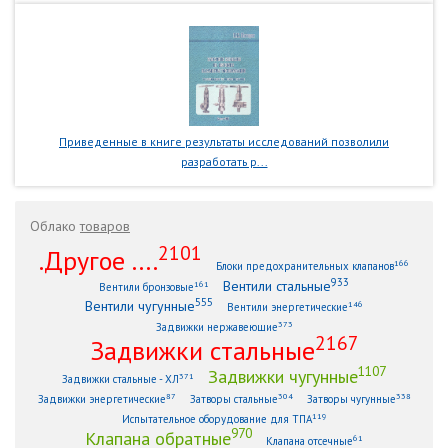
Приведенные в книге результаты исследований позволили
разработать р...
Облако
товаров
2101
.Другое ....
166
Блоки предохранительных клапанов
933
Вентили стальные
161
Вентили бронзовые
555
Вентили чугунные
146
Вентили энергетические
373
Задвижки нержавеющие
2167
Задвижки стальные
1107
Задвижки чугунные
371
Задвижки стальные - ХЛ
87
304
338
Задвижки энергетические
Затворы стальные
Затворы чугунные
119
Испытательное оборудование для ТПА
970
Клапана обратные
61
Клапана отсечные