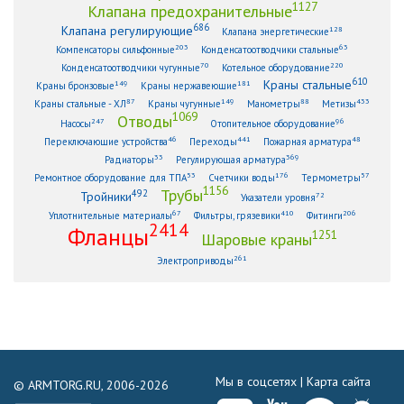
1127
Клапана предохранительные
686
Клапана регулирующие
128
Клапана энергетические
203
63
Компенсаторы сильфонные
Конденсатоотводчики стальные
70
220
Конденсатоотводчики чугунные
Котельное оборудование
610
Краны стальные
149
181
Краны бронзовые
Краны нержавеющие
87
149
88
433
Краны стальные - ХЛ
Краны чугунные
Манометры
Метизы
1069
Отводы
247
96
Насосы
Отопительное оборудование
46
441
48
Переключающие устройства
Переходы
Пожарная арматура
33
369
Радиаторы
Регулирующая арматура
53
176
57
Ремонтное оборудование для ТПА
Счетчики воды
Термометры
1156
Трубы
492
Тройники
72
Указатели уровня
67
410
206
Уплотнительные материалы
Фильтры, грязевики
Фитинги
2414
Фланцы
1251
Шаровые краны
261
Электроприводы
Мы в соцсетях |
Карта сайта
© ARMTORG.RU, 2006-2026