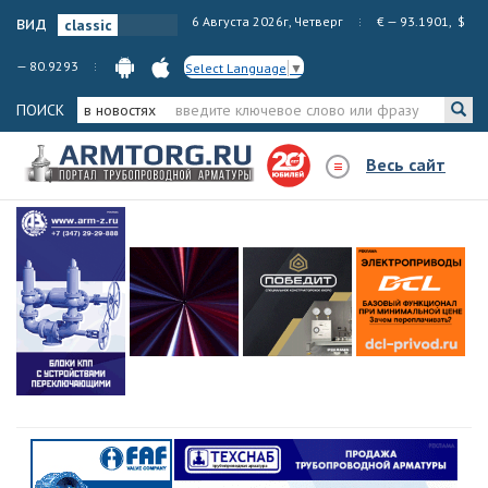
вид
6 Августа 2026г, Четверг
€ — 93.1901, $
— 80.9293
Select Language
▼
ПОИСК
в новостях
Весь сайт