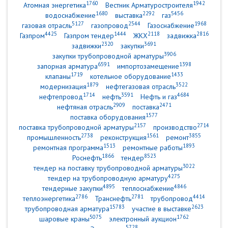
1760
1942
Атомная энергетика
Вестник Арматуростроителя
1680
2292
5456
водоснабжение
выставка
газ
5127
2544
1968
газовая отрасль
газопровод
Газоснабжение
4425
1444
2118
2816
Газпром
Газпром тендер
ЖКХ
задвижка
2320
3691
задвижки
закупки
3906
закупки трубопроводной арматуры
6591
1398
запорная арматура
импортозамещение
1719
1433
клапаны
котельное оборудование
1879
3522
модернизация
нефтегазовая отрасль
1714
3591
4684
нефтепровод
нефть
Нефть и газ
2909
2471
нефтяная отрасль
поставка
1577
поставка оборудования
2157
2714
поставка трубопроводной арматуры
производство
2738
1561
3855
промышленность
реконструкция
ремонт
1513
1893
ремонтная программа
ремонтные работы
1866
8523
Роснефть
тендер
3022
тендер на поставку трубопроводной арматуры
4275
тендер на трубопроводную арматуру
4895
4846
тендерные закупки
теплоснабжение
2786
2781
4414
теплоэнергетика
Транснефть
трубопровод
15783
2623
трубопроводная арматура
участие в выставке
5075
1762
шаровые краны
электронный аукцион
5728