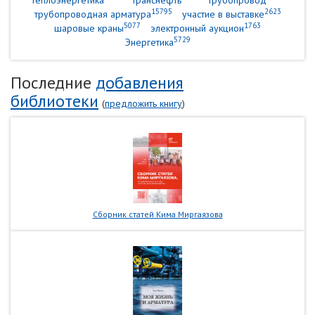
теплоэнергетика
Транснефть
трубопровод
15795
2623
трубопроводная арматура
участие в выставке
5077
1763
шаровые краны
электронный аукцион
5729
Энергетика
Последние
добавления
библиотеки
(
предложить книгу
)
Сборник статей Кима Миргаязова