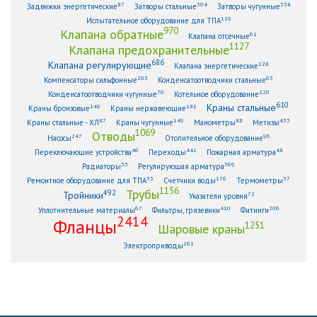
87
304
338
Задвижки энергетические
Затворы стальные
Затворы чугунные
119
Испытательное оборудование для ТПА
970
Клапана обратные
61
Клапана отсечные
1127
Клапана предохранительные
686
Клапана регулирующие
128
Клапана энергетические
203
63
Компенсаторы сильфонные
Конденсатоотводчики стальные
70
220
Конденсатоотводчики чугунные
Котельное оборудование
610
Краны стальные
149
181
Краны бронзовые
Краны нержавеющие
87
149
88
433
Краны стальные - ХЛ
Краны чугунные
Манометры
Метизы
1069
Отводы
247
96
Насосы
Отопительное оборудование
46
441
48
Переключающие устройства
Переходы
Пожарная арматура
33
369
Радиаторы
Регулирующая арматура
53
176
57
Ремонтное оборудование для ТПА
Счетчики воды
Термометры
1156
Трубы
492
Тройники
72
Указатели уровня
67
410
206
Уплотнительные материалы
Фильтры, грязевики
Фитинги
2414
Фланцы
1251
Шаровые краны
261
Электроприводы