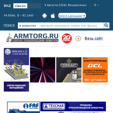
вид
9 Августа 2026г, Воскресенье
€ —
94.8366, $ — 82.1665
Select Language
▼
ПОИСК
в новостях
Весь сайт