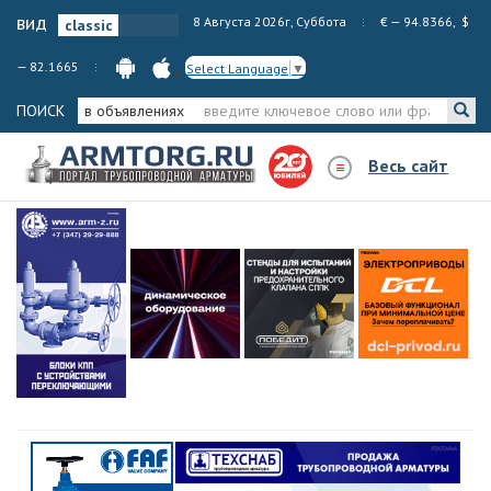
вид
8 Августа 2026г, Суббота
€ — 94.8366, $
— 82.1665
Select Language
▼
ПОИСК
в объявлениях
Весь сайт