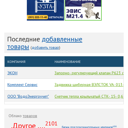
Последние
добавленные
товары
(
добавить товар
)
КОМПАНИЯ
НАИМЕНОВАНИЕ
ЭКОН
Запорно- регулирующий клапан Р623 с 3
Комплект Сервис
Задвижка шиберная ВЭЛСТОК VA- 013- 0
ООО "ВодоЭнергоучет"
Счетчик тепла крыльчатый СТК- 15- 0,6 M
Облако
товаров
2101
.Другое ....
166
Блоки предохранительных клапанов