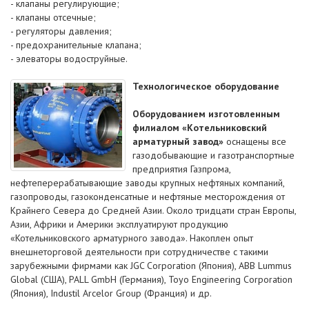
- клапаны регулирующие;
- клапаны отсечные;
- регуляторы давления;
- предохранительные клапана;
- элеваторы водоструйные.
Технологическое оборудование
Оборудованием изготовленным
филиалом «Котельниковский
арматурный завод»
оснащены все
газодобывающие и газотранспортные
предприятия Газпрома,
нефтеперерабатывающие заводы крупных нефтяных компаний,
газопроводы, газоконденсатные и нефтяные месторождения от
Крайнего Севера до Средней Азии. Около тридцати стран Европы,
Азии, Африки и Америки эксплуатируют продукцию
«Котельниковского арматурного завода». Накоплен опыт
внешнеторговой деятельности при сотрудничестве с такими
зарубежными фирмами как JGC Corporation (Япония), ABB Lummus
Global (США), PALL GmbH (Германия), Toyo Engineering Corporation
(Япония), Industil Arcelor Group (Франция) и др.