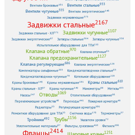
933
Вентили стальные
161
Вентили бронзовые
555
Вентили чугунные
146
Вентили энергетические
373
Задвижки нержавеющие
2167
Задвижки стальные
1107
Задвижки чугунные
371
Задвижки стальные - ХЛ
87
304
338
Задвижки энергетические
Затворы стальные
Затворы чугунные
119
Испытательное оборудование для ТПА
970
Клапана обратные
61
Клапана отсечные
1127
Клапана предохранительные
686
Клапана регулирующие
128
Клапана энергетические
203
63
Компенсаторы сильфонные
Конденсатоотводчики стальные
70
220
Конденсатоотводчики чугунные
Котельное оборудование
610
Краны стальные
149
181
Краны бронзовые
Краны нержавеющие
87
149
88
433
Краны стальные - ХЛ
Краны чугунные
Манометры
Метизы
1069
Отводы
247
96
Насосы
Отопительное оборудование
46
441
48
Переключающие устройства
Переходы
Пожарная арматура
33
369
Радиаторы
Регулирующая арматура
53
176
57
Ремонтное оборудование для ТПА
Счетчики воды
Термометры
1156
Трубы
492
Тройники
72
Указатели уровня
67
410
206
Уплотнительные материалы
Фильтры, грязевики
Фитинги
2414
Фланцы
1251
Шаровые краны