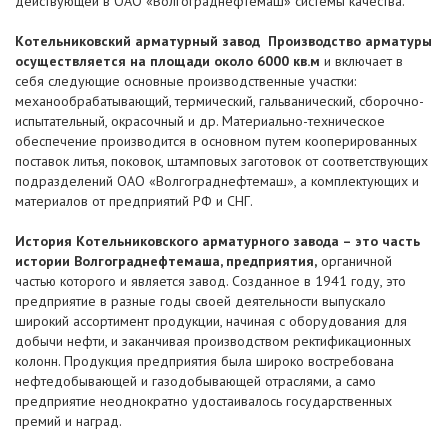
действующей в ОАО «Волгограднефтемаш» системы качества.
Котельниковский арматурный завод Производство арматуры
осуществляется на площади около 6000 кв.м
и включает в
себя следующие основные производственные участки:
механообрабатывающий, термический, гальванический, сборочно-
испытательный, окрасочный и др. Материально-техническое
обеспечение производится в основном путем кооперированных
поставок литья, поковок, штамповых заготовок от соответствующих
подразделений ОАО «Волгограднефтемаш», а комплектующих и
материалов от предприятий РФ и СНГ.
История Котельниковского арматурного завода – это часть
истории Волгограднефтемаша, предприятия,
органичной
частью которого и является завод. Созданное в 1941 году, это
предприятие в разные годы своей деятельности выпускало
широкий ассортимент продукции, начиная с оборудования для
добычи нефти, и заканчивая производством ректификационных
колонн. Продукция предприятия была широко востребована
нефтедобывающей и газодобывающей отраслями, а само
предприятие неоднократно удостаивалось государственных
премий и наград.