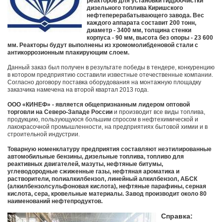
реакторов для установки гидроочистки
дизельного топлива Киришского
нефтеперерабатывающего завода. Вес
каждого аппарата составит 200 тонн,
диаметр - 3400 мм, толщина стенки
корпуса - 90 мм, высота без опоры - 23 600
мм. Реакторы будут выполнены из хромомолибденовой стали с
антикоррозионным плакирующим слоем.
Данный заказ был получен в результате победы в тендере, конкуренцию
в котором предприятию составили известные отечественные компании.
Согласно договору поставка оборудования на монтажную площадку
заказчика намечена на второй квартал 2013 года.
ООО «КИНЕФ» - является общепризнанным лидером оптовой
торговли на Северо-Западе России
и производит все виды топлива,
продукцию, пользующуюся большим спросом в нефтехимической и
лакокрасочной промышленности, на предприятиях бытовой химии и в
строительной индустрии.
Товарную номенклатуру предприятия составляют неэтилированные
автомобильные бензины, дизельные топлива, топливо для
реактивных двигателей, мазуты, нефтяные битумы,
углеводородные сжиженные газы, нефтяная ароматика и
растворители, полиалкилбензол, линейный алкилбензол, АБСК
(алкилбензолсульфоновая кислота), нефтяные парафины, серная
кислота, сера, кровельные материалы. Завод производит около 80
наименований нефтепродуктов.
Справка: