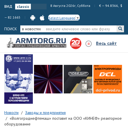
вид
8 Августа 2026г, Суббота
€ — 94.8366, $
— 82.1665
Select Language
▼
ПОИСК
в новостях
Весь сайт
Новости
Заводы и предприятия
«Волгограднефтемаш» поставит на ООО «КИНЕФ» реакторное
оборудование