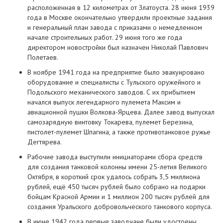
расположенная в 12 километрах от Златоуста. 28 июня 1939
года в Москве окончательно утвердили проектные задания
и генеральный план завода с приказами о немедленном
начале строительных работ. 29 июня того же года
директором новостройки был назначен Николай Павлович
Полетаев.
В ноябре 1941 года на предприятие было эвакуировано
оборудование и специалисты с Тульского оружейного и
Подольского механического заводов. С их прибытием
начался выпуск легендарного пулемета Максим и
авиационной пушки Волкова-Ярцева. Далее завод выпускал
самозарядную винтовку Токарева, пулемет Березина,
пистолет-пулемет Шпагина, а также противотанковое ружье
Дегтярева.
Рабочие завода выступили инициаторами сбора средств
для создания танковой колонны имени 25-летия Великого
Октября, в короткий срок удалось собрать 3,5 миллиона
рублей, ещё 450 тысяч рублей было собрано на подарки
бойцам Красной Армии и 1 миллион 200 тысяч рублей для
создания Уральского добровольческого танкового корпуса.
В июне 1942 года первые заводчане были удостоены