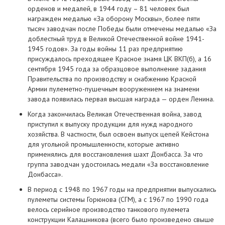
орденов и медалей, в 1944 году – 81 человек был
награжден медалью «За оборону Москвы», более пяти
тысяч заводчан после Победы были отмечены медалью «За
доблестный труд в Великой Отечественной войне 1941-
1945 годов». За годы войны 11 раз предприятию
присуждалось преходящее Красное знамя ЦК ВКП(б), а 16
сентября 1945 года за образцовое выполнение задания
Правительства по производству и снабжению Красной
Армии пулеметно-пушечным вооружением на знамени
завода появилась первая высшая награда — орден Ленина.
Когда закончилась Великая Отечественная война, завод
приступил к выпуску продукции для нужд народного
хозяйства. В частности, был освоен выпуск цепей Кейстона
для угольной промышленности, которые активно
применялись для восстановления шахт Донбасса. За что
группа заводчан удостоилась медали «За восстановление
Донбасса».
В период с 1948 по 1967 годы на предприятии выпускались
пулеметы системы Горюнова (СГМ), а с 1967 по 1990 года
велось серийное производство танкового пулемета
конструкции Калашникова (всего было произведено свыше