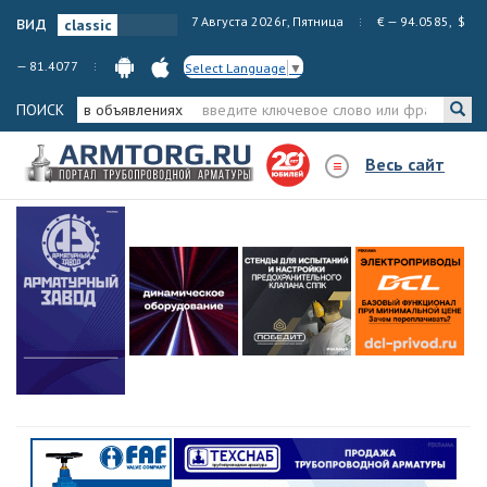
вид
7 Августа 2026г, Пятница
€ — 94.0585, $
— 81.4077
Select Language
▼
ПОИСК
в объявлениях
Весь сайт