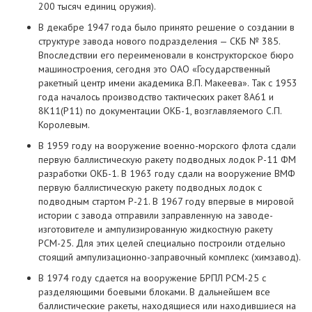
200 тысяч единиц оружия).
В декабре 1947 года было принято решение о создании в
структуре завода нового подразделения — СКБ № 385.
Впоследствии его переименовали в конструкторское бюро
машиностроения, сегодня это ОАО «Государственный
ракетный центр имени академика В.П. Макеева». Так с 1953
года началось производство тактических ракет 8А61 и
8К11(Р11) по документации ОКБ-1, возглавляемого С.П.
Королевым.
В 1959 году на вооружение военно-морского флота сдали
первую баллистическую ракету подводных лодок Р-11 ФМ
разработки ОКБ-1. В 1963 году сдали на вооружение ВМФ
первую баллистическую ракету подводных лодок с
подводным стартом Р-21. В 1967 году впервые в мировой
истории с завода отправили заправленную на заводе-
изготовителе и ампулизированную жидкостную ракету
РСМ-25. Для этих целей специально построили отдельно
стоящий ампулизационно-заправочный комплекс (химзавод).
В 1974 году сдается на вооружение БРПЛ РСМ-25 с
разделяющими боевыми блоками. В дальнейшем все
баллистические ракеты, находящиеся или находившиеся на