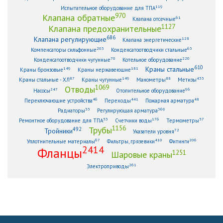
119
Испытательное оборудование для ТПА
970
Клапана обратные
61
Клапана отсечные
1127
Клапана предохранительные
686
Клапана регулирующие
128
Клапана энергетические
203
63
Компенсаторы сильфонные
Конденсатоотводчики стальные
70
220
Конденсатоотводчики чугунные
Котельное оборудование
610
Краны стальные
149
181
Краны бронзовые
Краны нержавеющие
87
149
88
433
Краны стальные - ХЛ
Краны чугунные
Манометры
Метизы
1069
Отводы
247
96
Насосы
Отопительное оборудование
46
441
48
Переключающие устройства
Переходы
Пожарная арматура
33
369
Радиаторы
Регулирующая арматура
53
176
57
Ремонтное оборудование для ТПА
Счетчики воды
Термометры
1156
Трубы
492
Тройники
72
Указатели уровня
67
410
206
Уплотнительные материалы
Фильтры, грязевики
Фитинги
2414
Фланцы
1251
Шаровые краны
261
Электроприводы