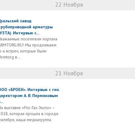
22 Ноября
Уральский завод
трубопроводной арматуры
(УЗТА). Интервью с...
Уважаемые посетители портала
ARMTORG.RU! Мы продолжаем
 и встреч, которые были
mtorg в...
21 Ноября
ООО «БРОЕН». Интервью с ген.
директором А. В. Пермяковым
...
На выставке «Рос-Газ-Экспо» –
2018, которая прошла в городе
 октября, наша медиагруппа