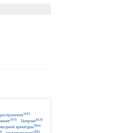
1943
уростроителя
1970
4429
жение
Газпром
3906
оводной арматуры
6
1881
модернизация