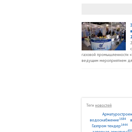
газовой промышленности «Р
ведущим мероприятием для
Теги
новостей
Арматурострое
1684
водоснабжение
1444
Газпром тендер
65
запорная арматура