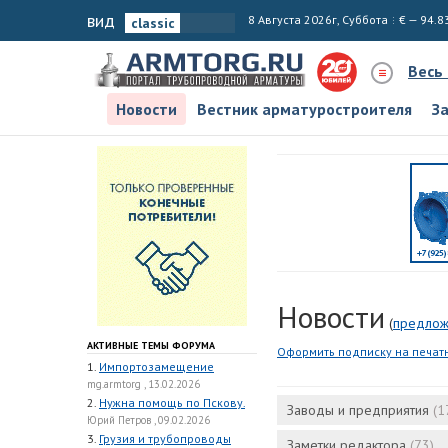
вид
8 Августа 2026г, Суббота
€ — 94.8
Весь
Новости
Вестник арматуростроителя
З
Новости
(
предлож
АКТИВНЫЕ ТЕМЫ ФОРУМА
Оформить подписку на печат
1.
Импортозамещение
mg.armtorg , 13.02.2026
2.
Нужна помощь по Пскову.
Заводы и предприятия
(1
Юрий Петров , 09.02.2026
3.
Грузия и трубопроводы
Заметки редактора
(73)