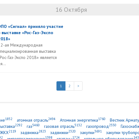
16 Октября
ЭПО «Сигнал» приняло участие
в выставке «Рос-Газ-Экспо
2018»
22-ая Международная
специализированная выставка
ос-Газ-Экспо 2018» является
...
1
2
>
1852
2494
1760
ние
атомная отрасль
Атомная энергетика
Вестник Армат
2292
5460
5132
2550
выставка
газ
газовая отрасль
газопровод
Газоснаб
2119
2823
2320
3691
ЖКХ
задвижка
задвижки
закупки
закупки трубопр
92
1398
1724
143
импортозамещение
клапаны
котельное оборудование