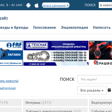
ПОИСК
в новос
366, $ — 82.1665
Select Language
▼
 сайт
аводы и бренды
Голосование
Энциклопедия
Написать
ПОИСК
ить новость
)
ный журнал
Все разделы
7174)
Интервью
(1372)
Видеорепор
Дайджест арматуростроителя
(163)
События и в