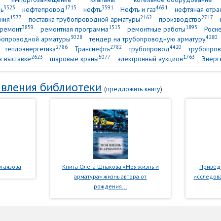
3523
1715
3591
4691
ь
нефтепровод
нефть
Нефть и газ
нефтяная отра
1577
2162
2717
ния
поставка трубопроводной арматуры
производство
3859
1513
1893
ремонт
ремонтная программа
ремонтные работы
Росн
3028
4280
убопроводной арматуры
тендер на трубопроводную арматуру
2786
2782
4420
теплоэнергетика
Транснефть
трубопровод
трубопров
2623
5077
1763
в выставке
шаровые краны
электронный аукцион
Энерг
вления библиотеки
(
предложить книгу
)
гаязова
Книга Олега Шпакова «Моя жизнь и
Приведе
арматура» жизнь автора от
исследова
рождения...