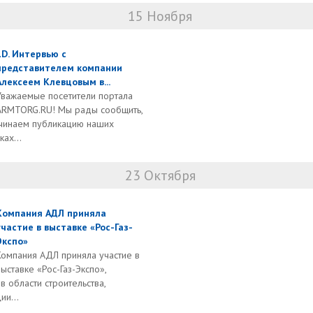
15 Ноября
LD. Интервью с
представителем компании
Алексеем Клевцовым в...
Уважаемые посетители портала
ARMTORG.RU! Мы рады сообщить,
ачинаем публикацию наших
ах...
23 Октября
Компания АДЛ приняла
участие в выставке «Рос-Газ-
Экспо»
Компания АДЛ приняла участие в
выставке «Рос-Газ-Экспо»,
 области строительства,
ии...