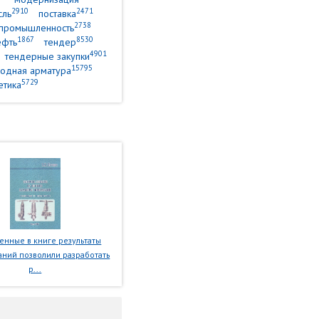
2910
2471
сль
поставка
2738
промышленность
1867
8530
ефть
тендер
4901
тендерные закупки
15795
одная арматура
5729
етика
нные в книге результаты
ний позволили разработать
р...