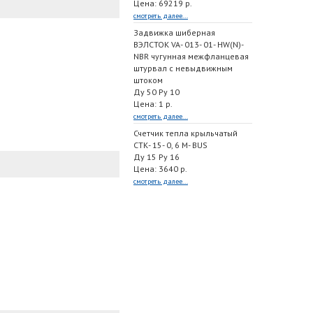
Цена: 69219 р.
смотреть далее...
Задвижка шиберная
ВЭЛСТОК VA- 013- 01- HW(N)-
NBR чугунная межфланцевая
штурвал с невыдвижным
штоком
Ду 50 Ру 10
Цена: 1 р.
смотреть далее...
Счетчик тепла крыльчатый
СТК- 15- 0, 6 M- BUS
Ду 15 Ру 16
Цена: 3640 р.
смотреть далее...