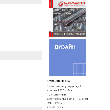
ПРАЙС-ЛИСТЫ ТПА
Запорно- регулирующий
клапан Р623 с 3- х
позиционным
электроприводом ЭПР 1, 8 кН
DN50 PN25
Ду 50 Ру 25