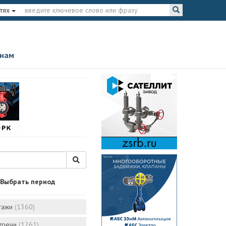
тях
 нам
Выбрать период
тажи
(1360)
стречи
(1261)