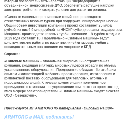
который позволит снизить нарастающий энергодефицит в
объединенной энергосистеме ДФО, обеспечить растущие нагрузки
электропотребления и создать условия для развития региона.
«Силовые машины» организовали серийное производство
отечественных газовых турбин при поддержке Минпромторга России.
Общий объем инвестиций компании в проект составляет 25 млрд
рублей, из них 6,9 млрд рублей на НИОКР субсидированы государством.
Мощность производства газовых турбин компании – 8 турбин в год, а с
2029 года составит 10. Параллельно «Силовые машины» ведут
конструкторские работы по развитию линейки газовых турбин с
последовательным повышением их мощности и КПД.
Справка:
«Силовые машины»
‒ глобальная энергомашиностроительная
компания, входящая в пятерку мировых лидеров отрасли по объему
установленного оборудования. Предприятие обладает богатейшим
опытом и компетенцией в области проектирования, изготовления и
комплектной поставки оборудования для тепловых, атомных и
гидроэлектростанций. Ключевая компетенция и конкурентное
преимущество компании ‒ осуществление комплексных проектов под
ключ в сфере электроэнергетики. «Силовые машины» входят в состав
ООО «Севергрупп».
Пресс-служба МГ ARMTORG по материалам «Силовых машин»
ARMTORG
в
MAX
,
подпишись
!