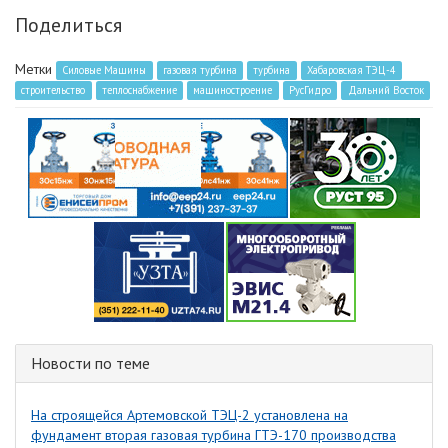
Поделиться
Метки
Силовые Машины
газовая турбина
турбина
Хабаровская ТЭЦ-4
строительство
теплоснабжение
машиностроение
РусГидро
Дальний Восток
Новости по теме
На строящейся Артемовской ТЭЦ-2 установлена на
фундамент вторая газовая турбина ГТЭ-170 производства