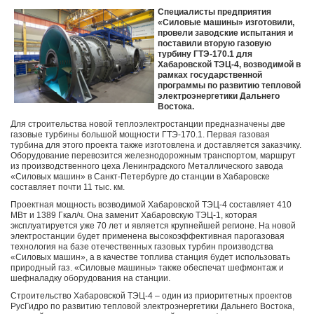
Специалисты предприятия
«Силовые машины» изготовили,
провели заводские испытания и
поставили вторую газовую
турбину ГТЭ-170.1 для
Хабаровской ТЭЦ-4, возводимой в
рамках государственной
программы по развитию тепловой
электроэнергетики Дальнего
Востока.
Для строительства новой теплоэлектростанции предназначены две
газовые турбины большой мощности ГТЭ-170.1. Первая газовая
турбина для этого проекта также изготовлена и доставляется заказчику.
Оборудование перевозится железнодорожным транспортом, маршрут
из производственного цеха Ленинградского Металлического завода
«Силовых машин» в Санкт-Петербурге до станции в Хабаровске
составляет почти 11 тыс. км.
Проектная мощность возводимой Хабаровской ТЭЦ-4 составляет 410
МВт и 1389 Гкал/ч. Она заменит Хабаровскую ТЭЦ-1, которая
эксплуатируется уже 70 лет и является крупнейшей регионе. На новой
электростанции будет применена высокоэффективная парогазовая
технология на базе отечественных газовых турбин производства
«Силовых машин», а в качестве топлива станция будет использовать
природный газ. «Силовые машины» также обеспечат шефмонтаж и
шефналадку оборудования на станции.
Строительство Хабаровской ТЭЦ-4 – один из приоритетных проектов
РусГидро по развитию тепловой электроэнергетики Дальнего Востока,