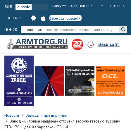
вид
7 Августа 2026г, Пятница
€ — 94.0585, $
— 81.4077
Select Language
▼
ПОИСК
в новостях
Весь сайт
Новости
Заводы и предприятия
Завод «Силовые машины» отгрузил вторую газовую турбину
ГТЭ-170.1 для Хабаровской ТЭЦ-4