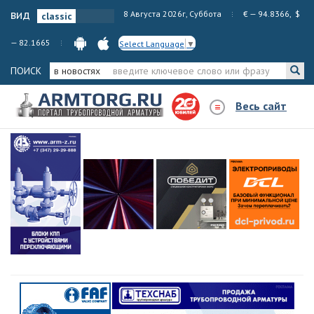
вид
8 Августа 2026г, Суббота
€ — 94.8366, $
— 82.1665
Select Language
▼
ПОИСК
в новостях
Весь сайт