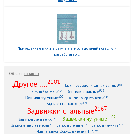
Приведенные в книге результаты исследований позволили
разработать р...
Облако
товаров
2101
.Другое ....
166
Блоки предохранительных клапанов
933
Вентили стальные
161
Вентили бронзовые
555
Вентили чугунные
146
Вентили энергетические
373
Задвижки нержавеющие
2167
Задвижки стальные
1107
Задвижки чугунные
371
Задвижки стальные - ХЛ
87
304
338
Задвижки энергетические
Затворы стальные
Затворы чугунные
119
Испытательное оборудование для ТПА