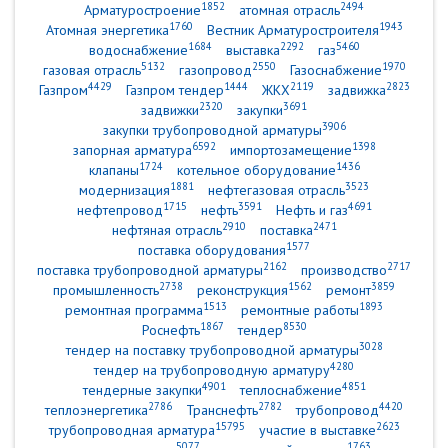
1852
2494
Арматуростроение
атомная отрасль
1760
1943
Атомная энергетика
Вестник Арматуростроителя
1684
2292
5460
водоснабжение
выставка
газ
5132
2550
1970
газовая отрасль
газопровод
Газоснабжение
4429
1444
2119
2823
Газпром
Газпром тендер
ЖКХ
задвижка
2320
3691
задвижки
закупки
3906
закупки трубопроводной арматуры
6592
1398
запорная арматура
импортозамещение
1724
1436
клапаны
котельное оборудование
1881
3523
модернизация
нефтегазовая отрасль
1715
3591
4691
нефтепровод
нефть
Нефть и газ
2910
2471
нефтяная отрасль
поставка
1577
поставка оборудования
2162
2717
поставка трубопроводной арматуры
производство
2738
1562
3859
промышленность
реконструкция
ремонт
1513
1893
ремонтная программа
ремонтные работы
1867
8530
Роснефть
тендер
3028
тендер на поставку трубопроводной арматуры
4280
тендер на трубопроводную арматуру
4901
4851
тендерные закупки
теплоснабжение
2786
2782
4420
теплоэнергетика
Транснефть
трубопровод
15795
2623
трубопроводная арматура
участие в выставке
5077
1763