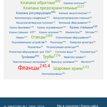
970
Клапана обратные
61
Клапана отсечные
1127
Клапана предохранительные
686
Клапана регулирующие
128
Клапана энергетические
203
63
Компенсаторы сильфонные
Конденсатоотводчики стальные
70
220
Конденсатоотводчики чугунные
Котельное оборудование
610
Краны стальные
149
181
Краны бронзовые
Краны нержавеющие
87
149
88
433
Краны стальные - ХЛ
Краны чугунные
Манометры
Метизы
1069
Отводы
247
96
Насосы
Отопительное оборудование
46
441
48
Переключающие устройства
Переходы
Пожарная арматура
33
369
Радиаторы
Регулирующая арматура
53
176
57
Ремонтное оборудование для ТПА
Счетчики воды
Термометры
1156
Трубы
492
Тройники
72
Указатели уровня
67
410
206
Уплотнительные материалы
Фильтры, грязевики
Фитинги
2414
Фланцы
1251
Шаровые краны
261
Электроприводы
Мы в соцсетях |
Карта сайта
© ARMTORG.RU, 2006-2026