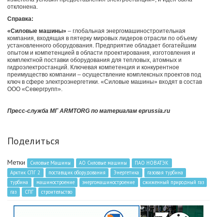
отклонена.
Справка:
«Силовые машины»
‒
глобальная энергомашиностроительная
компания, входящая в пятерку мировых лидеров отрасли по объему
установленного оборудования. Предприятие обладает богатейшим
опытом и компетенцией в области проектирования, изготовления и
комплектной поставки оборудования для тепловых, атомных и
гидроэлектростанций. Ключевая компетенция и конкурентное
преимущество компании ‒ осуществление комплексных проектов под
ключ в сфере электроэнергетики. «Силовые машины» входят в состав
ООО «Севергрупп».
Пресс-служба МГ ARMTORG по материалам eprussia.ru
Поделиться
Метки
Силовые Машины
АО Силовые машины
ПАО НОВАТЭК
Арктик СПГ 2
поставщик оборудования
Энергетика
газовая турбина
турбина
машиностроение
энергомашиностроение
сжиженный природный газ
газ
СПГ
строительство