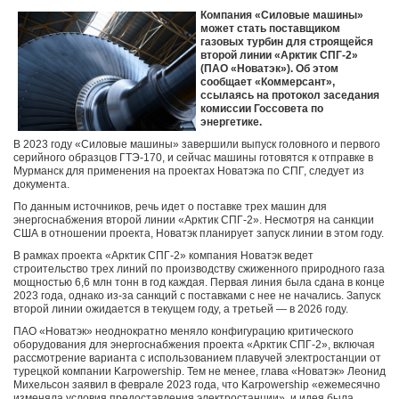
Компания «Силовые машины»
может стать поставщиком
газовых турбин для строящейся
второй линии «Арктик СПГ-2»
(ПАО «Новатэк»). Об этом
сообщает «Коммерсант»,
ссылаясь на протокол заседания
комиссии Госсовета по
энергетике.
В 2023 году «Силовые машины» завершили выпуск головного и первого
серийного образцов ГТЭ-170, и сейчас машины готовятся к отправке в
Мурманск для применения на проектах Новатэка по СПГ, следует из
документа.
По данным источников, речь идет о поставке трех машин для
энергоснабжения второй линии «Арктик СПГ-2». Несмотря на санкции
США в отношении проекта, Новатэк планирует запуск линии в этом году.
В рамках проекта «Арктик СПГ-2» компания Новатэк ведет
строительство трех линий по производству сжиженного природного газа
мощностью 6,6 млн тонн в год каждая. Первая линия была сдана в конце
2023 года, однако из-за санкций с поставками с нее не начались. Запуск
второй линии ожидается в текущем году, а третьей — в 2026 году.
ПАО «Новатэк» неоднократно меняло конфигурацию критического
оборудования для энергоснабжения проекта «Арктик СПГ-2», включая
рассмотрение варианта с использованием плавучей электростанции от
турецкой компании Karpowership. Тем не менее, глава «Новатэк» Леонид
Михельсон заявил в феврале 2023 года, что Karpowership «ежемесячно
изменяла условия предоставления электростанции», и идея была