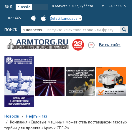
вид
8 Августа 2026г, Суббота
€ — 94.8366, $
— 82.1665
Select Language
▼
ПОИСК
в новостях
Весь сайт
Новости
Нефть и газ
Компания «Силовые машины» может стать поставщиком газовых
турбин для проекта «Арктик СПГ-2»