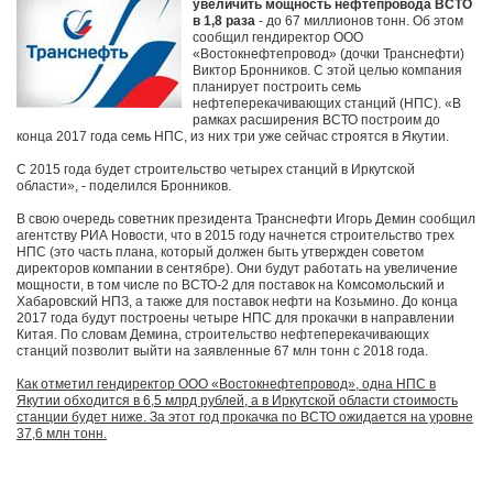
увеличить мощность нефтепровода ВСТО
в 1,8 раза
- до 67 миллионов тонн. Об этом
сообщил гендиректор ООО
«Востокнефтепровод» (дочки Транснефти)
Виктор Бронников. С этой целью компания
планирует построить семь
нефтеперекачивающих станций (НПС). «В
рамках расширения ВСТО построим до
конца 2017 года семь НПС, из них три уже сейчас строятся в Якутии.
С 2015 года будет строительство четырех станций в Иркутской
области», - поделился Бронников.
В свою очередь советник президента Транснефти Игорь Демин сообщил
агентству РИА Новости, что в 2015 году начнется строительство трех
НПС (это часть плана, который должен быть утвержден советом
директоров компании в сентябре). Они будут работать на увеличение
мощности, в том числе по ВСТО-2 для поставок на Комсомольский и
Хабаровский НПЗ, а также для поставок нефти на Козьмино. До конца
2017 года будут построены четыре НПС для прокачки в направлении
Китая. По словам Демина, строительство нефтеперекачивающих
станций позволит выйти на заявленные 67 млн тонн с 2018 года.
Как отметил гендиректор ООО «Востокнефтепровод», одна НПС в
Якутии обходится в 6,5 млрд рублей, а в Иркутской области стоимость
станции будет ниже. За этот год прокачка по ВСТО ожидается на уровне
37,6 млн тонн.