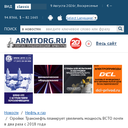
вид
9 Августа 2026г, Воскресенье
€ —
94.8366, $ — 82.1665
Select Language
▼
ПОИСК
в новостях
Весь сайт
Новости
Нефть и газ
Стройки: Транснефть планирует увеличить мощность ВСТО почти
в два раза с 2018 года