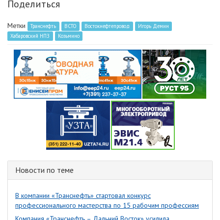
Поделиться
Метки
Транснефть
ВСТО
Востокнефтепровод
Игорь Демин
Хабаровский НПЗ
Козьмино
Новости по теме
В компании «Транснефть» стартовал конкурс
профессионального мастерства по 15 рабочим профессиям
Компания «Транснефть – Дальний Восток» усилила