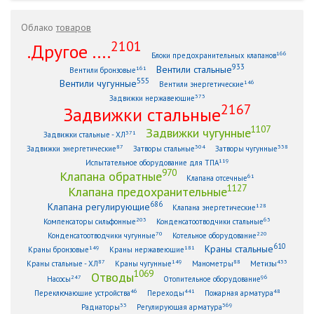
Облако
товаров
2101
.Другое ....
166
Блоки предохранительных клапанов
933
Вентили стальные
161
Вентили бронзовые
555
Вентили чугунные
146
Вентили энергетические
373
Задвижки нержавеющие
2167
Задвижки стальные
1107
Задвижки чугунные
371
Задвижки стальные - ХЛ
87
304
338
Задвижки энергетические
Затворы стальные
Затворы чугунные
119
Испытательное оборудование для ТПА
970
Клапана обратные
61
Клапана отсечные
1127
Клапана предохранительные
686
Клапана регулирующие
128
Клапана энергетические
203
63
Компенсаторы сильфонные
Конденсатоотводчики стальные
70
220
Конденсатоотводчики чугунные
Котельное оборудование
610
Краны стальные
149
181
Краны бронзовые
Краны нержавеющие
87
149
88
433
Краны стальные - ХЛ
Краны чугунные
Манометры
Метизы
1069
Отводы
247
96
Насосы
Отопительное оборудование
46
441
48
Переключающие устройства
Переходы
Пожарная арматура
33
369
Радиаторы
Регулирующая арматура