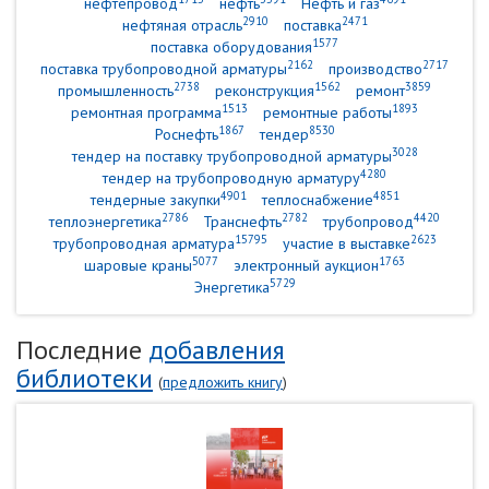
нефтепровод
нефть
Нефть и газ
2910
2471
нефтяная отрасль
поставка
1577
поставка оборудования
2162
2717
поставка трубопроводной арматуры
производство
2738
1562
3859
промышленность
реконструкция
ремонт
1513
1893
ремонтная программа
ремонтные работы
1867
8530
Роснефть
тендер
3028
тендер на поставку трубопроводной арматуры
4280
тендер на трубопроводную арматуру
4901
4851
тендерные закупки
теплоснабжение
2786
2782
4420
теплоэнергетика
Транснефть
трубопровод
15795
2623
трубопроводная арматура
участие в выставке
5077
1763
шаровые краны
электронный аукцион
5729
Энергетика
Последние
добавления
библиотеки
(
предложить книгу
)