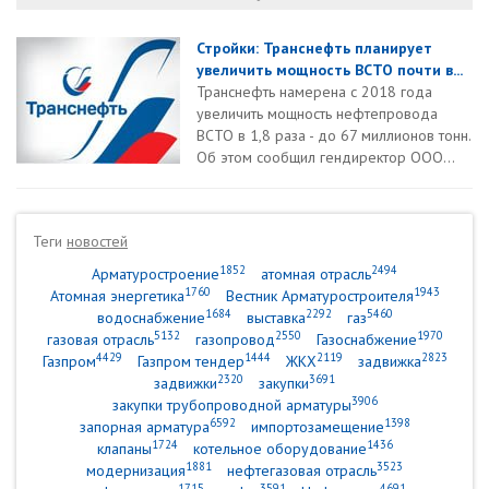
Стройки: Транснефть планирует
увеличить мощность ВСТО почти в...
Транснефть намерена с 2018 года
увеличить мощность нефтепровода
ВСТО в 1,8 раза - до 67 миллионов тонн.
Об этом сообщил гендиректор ООО...
Теги
новостей
1852
2494
Арматуростроение
атомная отрасль
1760
1943
Атомная энергетика
Вестник Арматуростроителя
1684
2292
5460
водоснабжение
выставка
газ
5132
2550
1970
газовая отрасль
газопровод
Газоснабжение
4429
1444
2119
2823
Газпром
Газпром тендер
ЖКХ
задвижка
2320
3691
задвижки
закупки
3906
закупки трубопроводной арматуры
6592
1398
запорная арматура
импортозамещение
1724
1436
клапаны
котельное оборудование
1881
3523
модернизация
нефтегазовая отрасль
1715
3591
4691