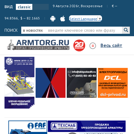
вид
9 Августа 2026г, Воскресенье
€ —
94.8366, $ — 82.1665
Select Language
▼
ПОИСК
в новостях
Весь сайт