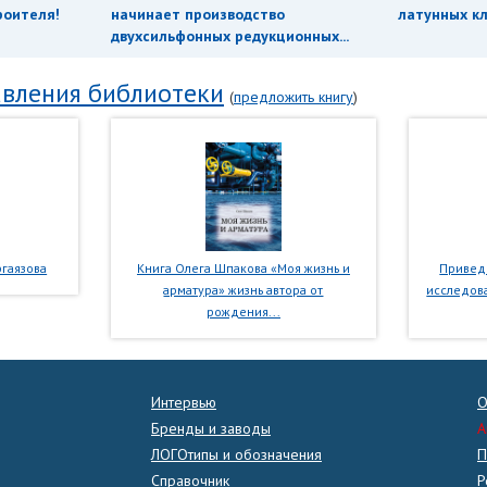
роителя!
начинает производство
латунных кл
двухсильфонных редукционных...
вления библиотеки
(
предложить книгу
)
гаязова
Книга Олега Шпакова «Моя жизнь и
Приведе
арматура» жизнь автора от
исследова
рождения...
Интервью
О
Бренды и заводы
A
ЛОГОтипы и обозначения
П
Справочник
Р