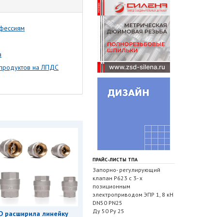
офессиям
а
епродуктов на ЛПДС
ПРАЙС-ЛИСТЫ ТПА
Запорно- регулирующий
клапан Р623 с 3- х
позиционным
электроприводом ЭПР 1, 8 кН
DN50 PN25
Ду 50 Ру 25
D расширила линейку