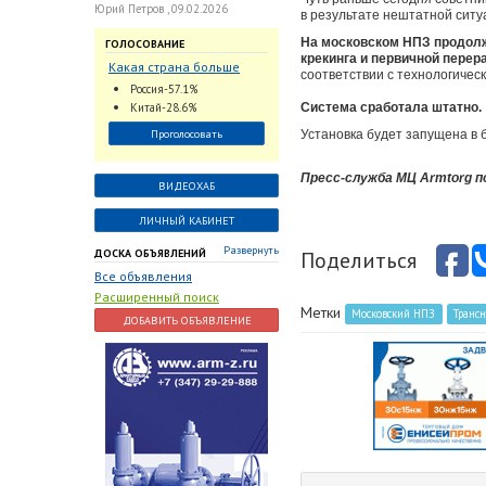
Юрий Петров , 09.02.2026
в результате нештатной ситу
На московском НПЗ продолж
ГОЛОСОВАНИЕ
крекинга и первичной перер
Какая страна больше
соответствии с технологичес
всего поставляет
Россия-57.1%
трубопроводную
Китай-28.6%
Система сработала штатно.
арматуру в химическую
Проголосовать
Установка будет запущена в 
отрасль?
Пресс-служба МЦ Armtorg 
ВИДЕОХАБ
ЛИЧНЫЙ КАБИНЕТ
Развернуть
ДОСКА ОБЪЯВЛЕНИЙ
Поделиться
Все объявления
Расширенный поиск
Метки
Московский НПЗ
Транс
ДОБАВИТЬ ОБЪЯВЛЕНИЕ