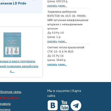
Цена: 69219 р.
апанов LD Pride
смотреть далее...
Задвижка шиберная
ВЭЛСТОК VA- 013- 01- HW(N)-
NBR чугунная межфланцевая
штурвал с невыдвижным
штоком
Ду 50 Ру 10
Цена: 1 р.
смотреть далее...
Счетчик тепла крыльчатый
СТК- 15- 0, 6 M- BUS
Ду 15 Ру 16
Цена: 3640 р.
нные в книге результаты
смотреть далее...
ний позволили разработать
р...
Мы в соцсетях |
Карта
братная связь
сайта
rmtorg.News
равила
еклама