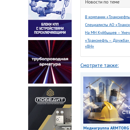
Новости по теме
В компании «Транснефть
Специалисты АО «Трансн
На МН Куйбышев – Унеч
«Транснефть – Дружба» 
«8Н»
Смотрите также:
Медиагруппа ARMTORG