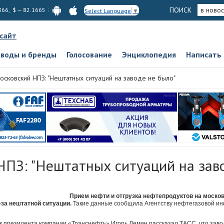
ПОИСК
в новос
366, $ — 82.1665
Select Language
▼
 сайт
аводы и бренды
Голосование
Энциклопедия
Написать
осковский НПЗ: "Нештатных ситуаций на заводе не было"
НПЗ: "Нештатных ситуаций на зав
Прием нефти и отгрузка нефтепродуктов на моско
-за нештатной ситуации.
Такие данные сообщила Агентству нефтегазовой и
к президента компании «Транснефть» Игорь Демин рассказал ТАСС, что завод