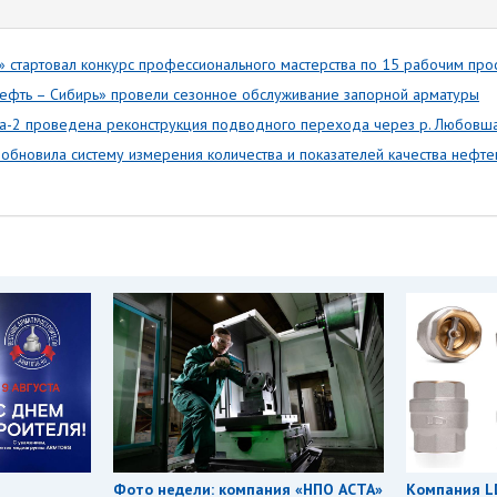
» стартовал конкурс профессионального мастерства по 15 рабочим пр
ефть – Сибирь» провели сезонное обслуживание запорной арматуры
а-2 проведена реконструкция подводного перехода через р. Любовш
обновила систему измерения количества и показателей качества нефт
Фото недели: компания «НПО АСТА»
Компания L