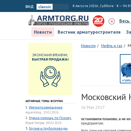
вид
8 Августа 2026г, Суббота
€ — 94.8
Весь
Новости
Вестник арматуростроителя
З
Новости
Нефть и газ
М
Московский 
АКТИВНЫЕ ТЕМЫ ФОРУМА
16 Мая 2017
1.
Импортозамещение
mg.armtorg , 13.02.2026
2.
Нужна помощь по Пскову.
остановили планово, а не из
Юрий Петров , 09.02.2026
предприятия.
3.
Грузия и трубопроводы
Чуть раньше сегодня советни