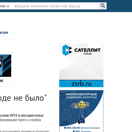
тях
 нам
оде не было"
вском НПЗ в воскресенье
нформации пресс-служба
 остановил прием и отгрузку