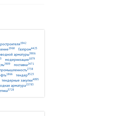
1942
уростроителя
1968
4425
жение
Газпром
3906
оводной арматуры
3
1879
модернизация
2909
2471
сль
поставка
2738
промышленность
1866
8523
ефть
тендер
4895
тендерные закупки
15783
одная арматура
5728
етика