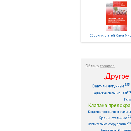
Сборник статей Кима Мир
Облако
товаров
.Другое .
555
Вентили чугунные
37
Задвижки стальные - ХЛ
Испы
Клапана предохра
Конденсатоотводчики стальн
61
Краны стальные
9
Отопительное оборудование
Ремонтное оборудов