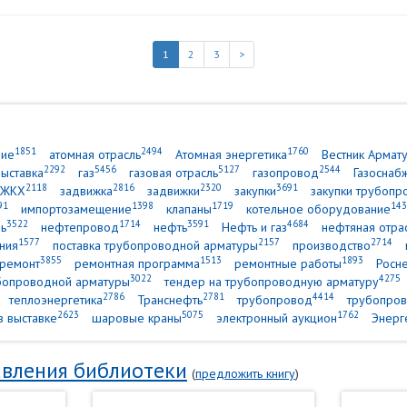
1
2
3
>
1851
2494
1760
ние
атомная отрасль
Атомная энергетика
Вестник Армат
2292
5456
5127
2544
выставка
газ
газовая отрасль
газопровод
Газоснаб
2118
2816
2320
3691
ЖКХ
задвижка
задвижки
закупки
закупки трубопр
91
1398
1719
143
импортозамещение
клапаны
котельное оборудование
3522
1714
3591
4684
ь
нефтепровод
нефть
Нефть и газ
нефтяная отра
1577
2157
2714
ния
поставка трубопроводной арматуры
производство
3855
1513
1893
ремонт
ремонтная программа
ремонтные работы
Росн
3022
4275
убопроводной арматуры
тендер на трубопроводную арматуру
2786
2781
4414
теплоэнергетика
Транснефть
трубопровод
трубопров
2623
5075
1762
в выставке
шаровые краны
электронный аукцион
Энерг
вления библиотеки
(
предложить книгу
)