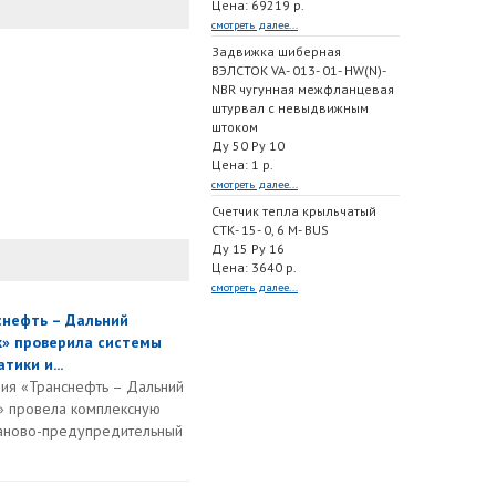
Цена: 69219 р.
смотреть далее...
Задвижка шиберная
ВЭЛСТОК VA- 013- 01- HW(N)-
NBR чугунная межфланцевая
штурвал с невыдвижным
штоком
Ду 50 Ру 10
Цена: 1 р.
смотреть далее...
Счетчик тепла крыльчатый
СТК- 15- 0, 6 M- BUS
Ду 15 Ру 16
Цена: 3640 р.
смотреть далее...
снефть – Дальний
к» проверила системы
тики и...
ия «Транснефть – Дальний
» провела комплексную
ланово-предупредительный