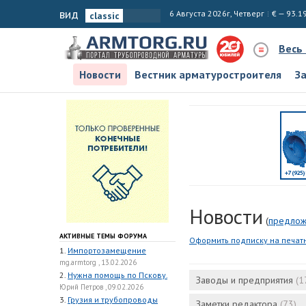
вид
6 Августа 2026г, Четверг
€ — 93.1
Весь
Новости
Вестник арматуростроителя
З
Новости
(
предлож
АКТИВНЫЕ ТЕМЫ ФОРУМА
Оформить подписку на печат
1.
Импортозамещение
mg.armtorg , 13.02.2026
2.
Нужна помощь по Пскову.
Заводы и предприятия
(1
Юрий Петров , 09.02.2026
3.
Грузия и трубопроводы
Заметки редактора
(73)