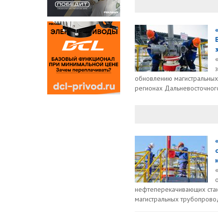
обновлению магистральны
регионах Дальневосточного
н
нефтеперекачивающих стан
магистральных трубопровод