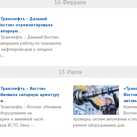
16 Февраля
«Транснефть – Дальний
Восток» отремонтировала
запорную...
«Транснефть – Дальний Восток»
завершила работы по плановому
х нефтепроводов в четырех
...
15 Июля
«Транснефть – Восток»
«Тран
обновила запорную арматуру
Восто
а...
автома
«Транснефть – Восток» обновила
Компан
оборудование на
Восток
циях и линейной части
проверку систем автоматики и п
ов ВСТО, Омск –...
ремонт оборудования для...