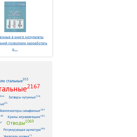
нные в книге результаты
ний позволили разработать
р...
933
или стальные
2167
тальные
304
338
Затворы чугунные
61
ные
203
Компенсаторы сильфонные
149
181
Краны нержавеющие
1069
Отводы
47
369
Регулирующая арматура
72
Указатели уровня