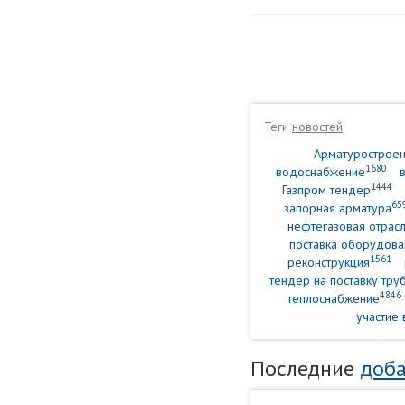
Теги
новостей
Арматурострое
1680
водоснабжение
1444
Газпром тендер
65
запорная арматура
нефтегазовая отрасл
поставка оборудова
1561
реконструкция
тендер на поставку тр
4846
теплоснабжение
участие 
Последние
доба