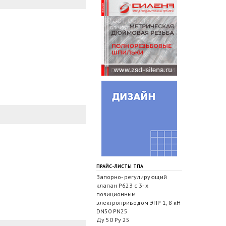
ПРАЙС-ЛИСТЫ ТПА
Запорно- регулирующий
клапан Р623 с 3- х
позиционным
электроприводом ЭПР 1, 8 кН
DN50 PN25
Ду 50 Ру 25