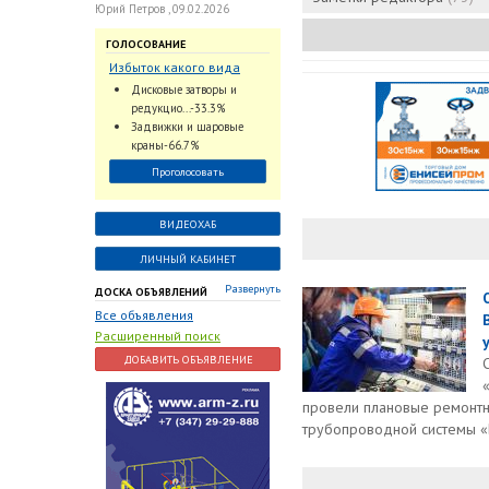
Юрий Петров , 09.02.2026
ГОЛОСОВАНИЕ
Избыток какого вида
трубопроводной
Дисковые затворы и
арматуры наблюдается
редукцио...-33.3%
на Российском рынке с
Задвижки и шаровые
2024 по 2026 годы?
краны-66.7%
Проголосовать
ВИДЕОХАБ
ЛИЧНЫЙ КАБИНЕТ
Развернуть
ДОСКА ОБЪЯВЛЕНИЙ
Все объявления
Расширенный поиск
у
ДОБАВИТЬ ОБЪЯВЛЕНИЕ
провели плановые ремонтн
трубопроводной системы «В