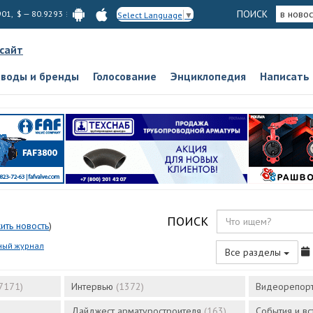
ПОИСК
в новос
901, $ — 80.9293
Select Language
▼
 сайт
аводы и бренды
Голосование
Энциклопедия
Написать
ПОИСК
ить новость
)
ный журнал
Все разделы
7171)
Интервью
(1372)
Видеорепор
Дайджест арматуростроителя
(163)
События и в