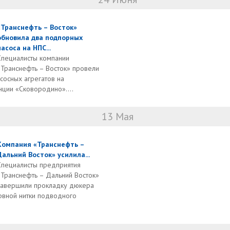
«Транснефть – Восток»
обновила два подпорных
насоса на НПС...
Специалисты компании
«Транснефть – Восток» провели
сосных агрегатов на
ции «Сковородино»....
13 Мая
Компания «Транснефть –
Дальний Восток» усилила...
Специалисты предприятия
«Транснефть – Дальний Восток»
завершили прокладку дюкера
рвной нитки подводного