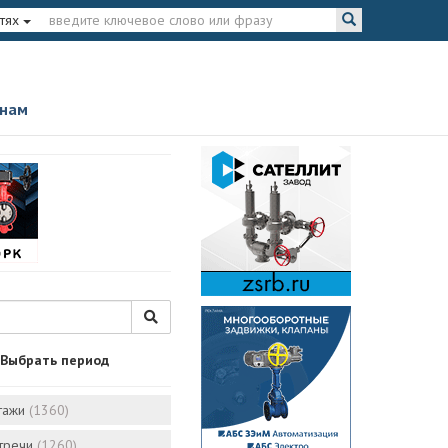
тях
 нам
Выбрать период
тажи
(1360)
стречи
(1260)