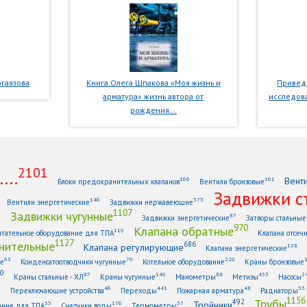
гаязова
Книга Олега Шпакова «Моя жизнь и
Приведе
арматура» жизнь автора от
исследова
рождения...
2101
...
Вент
166
161
Блоки предохранительных клапанов
Вентили бронзовые
Задвижки с
146
373
Вентили энергетические
Задвижки нержавеющие
1107
Задвижки чугунные
1
87
Задвижки энергетические
Затворы стальные
970
Клапана обратные
119
тательное оборудование для ТПА
Клапана отсеч
1127
нительные
686
Клапана регулирующие
128
Клапана энергетические
63
70
220
ые
Конденсатоотводчики чугунные
Котельное оборудование
Краны бронзовые
0
87
149
88
433
2
Краны стальные - ХЛ
Краны чугунные
Манометры
Метизы
Насосы
6
46
441
48
33
Переключающие устройства
Переходы
Пожарная арматура
Радиаторы
1156
Трубы
492
Тройники
53
176
57
ание для ТПА
Счетчики воды
Термометры