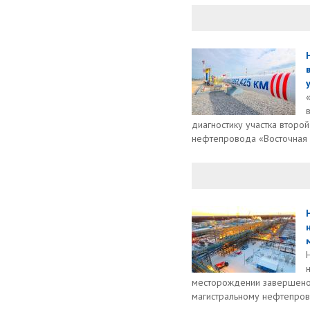
диагностику участка второ
нефтепровода «Восточная С
месторождении завершено
магистральному нефтепрово