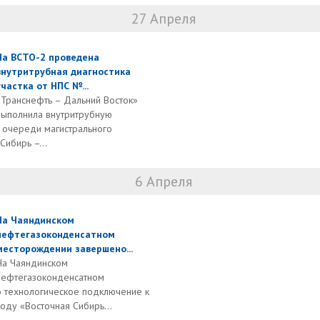
27 Апреля
На ВСТО-2 проведена
внутритрубная диагностика
участка от НПС №...
«Транснефть – Дальний Восток»
выполнила внутритрубную
й очереди магистрального
ибирь –...
6 Апреля
На Чаяндинском
нефтегазоконденсатном
месторождении завершено...
На Чаяндинском
нефтегазоконденсатном
 технологическое подключение к
ду «Восточная Сибирь...