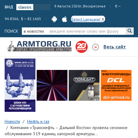
вид
9 Августа 2026г, Воскресенье
€ —
94.8366, $ — 82.1665
Select Language
▼
ПОИСК
в новостях
Весь сайт
Новости
Нефть и газ
Компания «Транснефть – Дальний Восток» провела сезонное
обслуживание 319 единиц запорной арматуры...