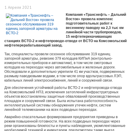
1 Апреля 2021
Компания «Транснефть – Дальний
Восток» провела комплекс
подготовительных работ к
весеннему паводку на 2,3 тыс км
линейной части трубопроводов,
15 нефтеперекачивающих
станциях ВСТО-2 и нефтепроводе-отводе от ВСТО на Комсомольский
нефтеперерабатывающий завод.
Так, специалисты провели сезонное обслуживание 319 единиц
запорной арматуры, ревизию 379 колодцев КИПиА (контрольно-
измерительных приборов и автоматики), в том числе смотровых
колодцев на переходах через автомобильные и железные дороги.
Обследовали и дополнительно укрепили 41 км участков, подверженных
размыву паводковыми водами, в том числе опор вдольтрассовых ЛЭП,
кабельных линий электроснабжения, линий и сооружений связи.
Для обеспечения устойчивой работы ВСТО-2 и нефтепровода-отвода
на Комсомольский НПЗ, исключения затоплений инфраструктурных
объектов восстановлены защитные обвалований производственных
площадок и сооружений связи. Была испытана работоспособность
интеллектуальной системы обнаружения утечек нефти, систем
линейной телемеханики на всех подводных переходах.
Аварийно-спасательные формирования предприятия приведены в
режим повышенной готовности. На всех подводных переходах через
реки организованы блокпосты и пункты наблюдения, укомплектованные
необходимой техникой и инвентарем, предусмотрен также выезд