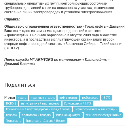
специальных оперативных групп, контролирующих состояние
трубопроводов, линий связи на оползневых участках, техническое
состояние линий электропередач и установок электроснабжения.
Справка:
Общество с ограниченной ответственностью «Транснефть – Дальний
Восток»
− одно из самых молодых предприятий в системе
«Транснефть». Оно было образовано в августе 2009 года в качестве
инвестора, а в последствии эксплуатирующей организации второй
очереди нефтепроводной системы «Восточная Сибирь – Тихий океан»
(ВСТО-2).
Пресс-служба МГ ARMTORG по материалам «Транснефть –
Дальний Восток»
Поделиться
Метки
нефть
нефтяная отрасль
нефтепровод
трубопровод
ВСТО
ВСТО-2
магистральный нефтепровод
Комсомольский НПЗ
Комсомольский нефтеперерабатывающий завод
нефтеперекачивающие станции
паводок
подготовка к паводку
запорная арматура
техническое обслуживание
Транснефть
Транснефть - Дальний Восток