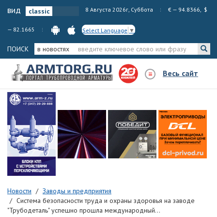
вид
8 Августа 2026г, Суббота
€ — 94.8366, $
— 82.1665
Select Language
▼
ПОИСК
в новостях
Весь сайт
Новости
Заводы и предприятия
Система безопасности труда и охраны здоровья на заводе
"Трубодеталь" успешно прошла международный...