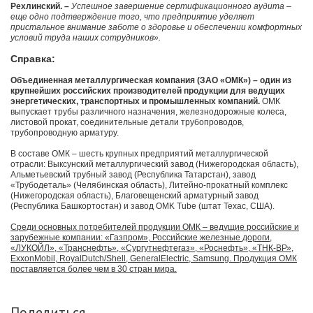
Рехлинский. –
Успешное завершение сертификационного аудита –
еще одно подтверждение того, что предприятие уделяет
пристальное внимание заботе о здоровье и обеспечении комфортных
условий труда наших сотрудников».
Справка:
Объединенная металлургическая компания (ЗАО «ОМК») – один из
крупнейших российских производителей продукции для ведущих
энергетических, транспортных и промышленных компаний.
ОМК
выпускает трубы различного назначения, железнодорожные колеса,
листовой прокат, соединительные детали трубопроводов,
трубопроводную арматуру.
В составе ОМК – шесть крупных предприятий металлургической
отрасли: Выксунский металлургический завод (Нижегородская область),
Альметьевский трубный завод (Республика Татарстан), завод
«Трубодеталь» (Челябинская область), Литейно-прокатный комплекс
(Нижегородская область), Благовещенский арматурный завод
(Республика Башкортостан) и завод OMK Tube (штат Техас, США).
Среди основных потребителей продукции ОМК – ведущие российские и
зарубежные компании: «Газпром», Российские железные дороги,
«ЛУКОЙЛ», «Транснефть», «Сургутнефтегаз», «Роснефть», «ТНК-ВР»,
ExxonMobil, RoyalDutch/Shell, GeneralElectric, Samsung. Продукция ОМК
поставляется более чем в 30 стран мира.
Поделиться