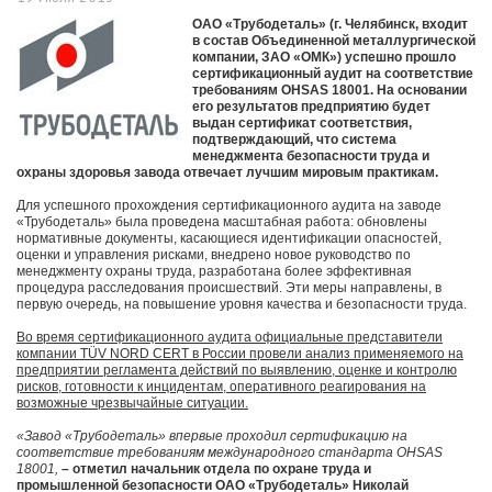
ОАО «Трубодеталь» (г. Челябинск, входит
в состав Объединенной металлургической
компании, ЗАО «ОМК») успешно прошло
сертификационный аудит на соответствие
требованиям OHSAS 18001. На основании
его результатов предприятию будет
выдан сертификат соответствия,
подтверждающий, что система
менеджмента безопасности труда и
охраны здоровья завода отвечает лучшим мировым практикам.
Для успешного прохождения сертификационного аудита на заводе
«Трубодеталь» была проведена масштабная работа: обновлены
нормативные документы, касающиеся идентификации опасностей,
оценки и управления рисками, внедрено новое руководство по
менеджменту охраны труда, разработана более эффективная
процедура расследования происшествий. Эти меры направлены, в
первую очередь, на повышение уровня качества и безопасности труда.
Во время сертификационного аудита официальные представители
компании TÜV NORD CERT в России провели анализ применяемого на
предприятии регламента действий по выявлению, оценке и контролю
рисков, готовности к инцидентам, оперативного реагирования на
возможные чрезвычайные ситуации.
«Завод «Трубодеталь» впервые проходил сертификацию на
соответствие требованиям международного стандарта OHSAS
18001,
– отметил начальник отдела по охране труда и
промышленной безопасности ОАО «Трубодеталь» Николай