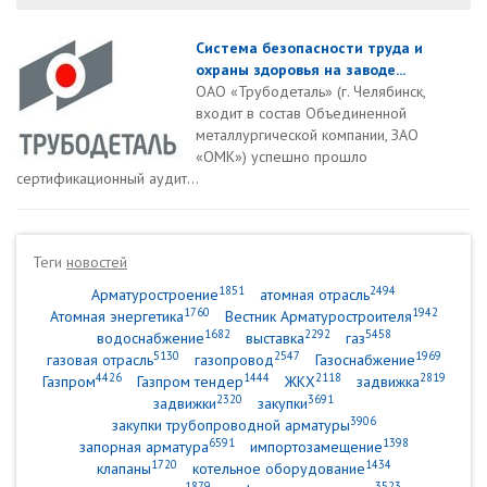
Система безопасности труда и
охраны здоровья на заводе...
ОАО «Трубодеталь» (г. Челябинск,
входит в состав Объединенной
металлургической компании, ЗАО
«ОМК») успешно прошло
сертификационный аудит...
Теги
новостей
1851
2494
Арматуростроение
атомная отрасль
1760
1942
Атомная энергетика
Вестник Арматуростроителя
1682
2292
5458
водоснабжение
выставка
газ
5130
2547
1969
газовая отрасль
газопровод
Газоснабжение
4426
1444
2118
2819
Газпром
Газпром тендер
ЖКХ
задвижка
2320
3691
задвижки
закупки
3906
закупки трубопроводной арматуры
6591
1398
запорная арматура
импортозамещение
1720
1434
клапаны
котельное оборудование
1879
3523