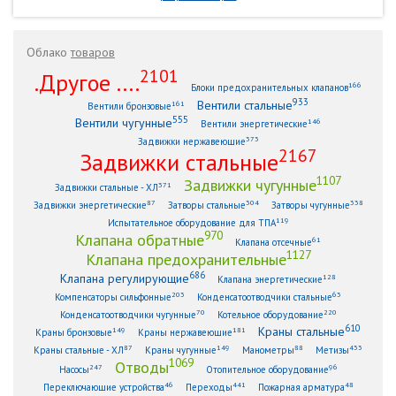
Облако
товаров
2101
.Другое ....
166
Блоки предохранительных клапанов
933
Вентили стальные
161
Вентили бронзовые
555
Вентили чугунные
146
Вентили энергетические
373
Задвижки нержавеющие
2167
Задвижки стальные
1107
Задвижки чугунные
371
Задвижки стальные - ХЛ
87
304
338
Задвижки энергетические
Затворы стальные
Затворы чугунные
119
Испытательное оборудование для ТПА
970
Клапана обратные
61
Клапана отсечные
1127
Клапана предохранительные
686
Клапана регулирующие
128
Клапана энергетические
203
63
Компенсаторы сильфонные
Конденсатоотводчики стальные
70
220
Конденсатоотводчики чугунные
Котельное оборудование
610
Краны стальные
149
181
Краны бронзовые
Краны нержавеющие
87
149
88
433
Краны стальные - ХЛ
Краны чугунные
Манометры
Метизы
1069
Отводы
247
96
Насосы
Отопительное оборудование
46
441
48
Переключающие устройства
Переходы
Пожарная арматура