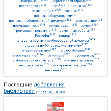
модернизация
нефтегазовая отрасль
1715
3591
4689
нефтепровод
нефть
Нефть и газ
2910
2471
нефтяная отрасль
поставка
1577
поставка оборудования
2158
2716
поставка трубопроводной арматуры
производство
2738
1561
3855
промышленность
реконструкция
ремонт
1513
1893
ремонтная программа
ремонтные работы
1867
8526
Роснефть
тендер
3025
тендер на поставку трубопроводной арматуры
4277
тендер на трубопроводную арматуру
4897
4849
тендерные закупки
теплоснабжение
2786
2782
4416
теплоэнергетика
Транснефть
трубопровод
15790
2623
трубопроводная арматура
участие в выставке
5077
1763
шаровые краны
электронный аукцион
5728
Энергетика
Последние
добавления
библиотеки
(
предложить книгу
)