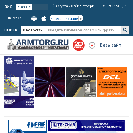
вид
6 Августа 2026г, Четверг
€ — 93.1901, $
— 80.9293
Select Language
▼
ПОИСК
в новостях
Весь сайт