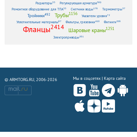
33
369
Радиаторы
Регулирующая арматура
53
176
57
Ремонтное оборудование для ТПА
Счетчики воды
Термометры
1156
Трубы
492
Тройники
72
Указатели уровня
67
410
206
Уплотнительные материалы
Фильтры, грязевики
Фитинги
2414
Фланцы
1251
Шаровые краны
261
Электроприводы
Мы в соцсетях |
Карта сайта
© ARMTORG.RU, 2006-2026