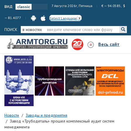
вид
7 Августа 2026г, Пятница
€ — 94.0585, $
— 81.4077
Select Language
▼
ПОИСК
в новостях
Весь сайт
Новости
Заводы и предприятия
Завод «Трубодеталь» прошел комплексный аудит систем
менеджмента