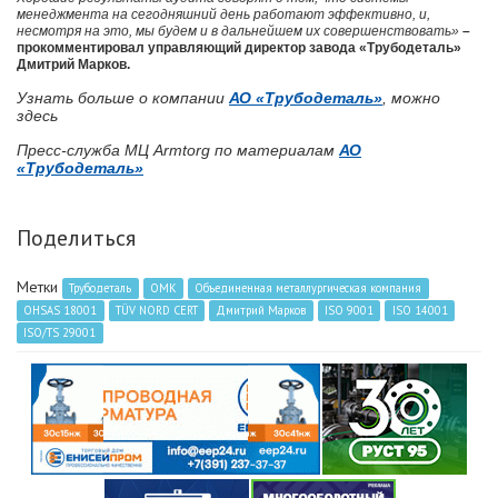
менеджмента на сегодняшний день работают эффективно, и,
несмотря на это, мы будем и в дальнейшем их совершенствовать»
–
прокомментировал управляющий директор завода «Трубодеталь»
Дмитрий Марков.
Узнать больше о компании
АО «Трубодеталь»
, можно
здесь
Пресс-служба МЦ Armtorg по материалам
АО
«Трубодеталь»
Поделиться
Метки
Трубодеталь
ОМК
Объединенная металлургическая компания
OHSAS 18001
TÜV NORD CERT
Дмитрий Марков
ISO 9001
ISO 14001
ISO/ТS 29001