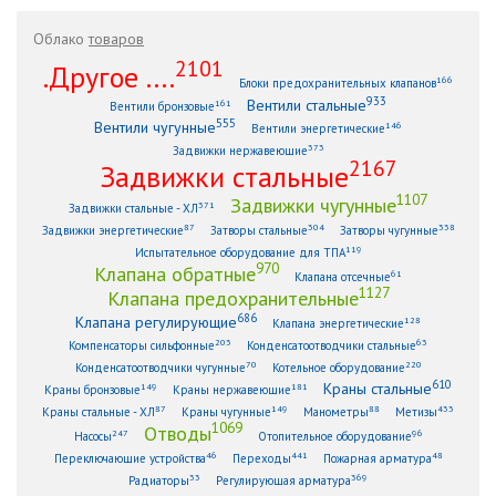
Облако
товаров
2101
.Другое ....
166
Блоки предохранительных клапанов
933
Вентили стальные
161
Вентили бронзовые
555
Вентили чугунные
146
Вентили энергетические
373
Задвижки нержавеющие
2167
Задвижки стальные
1107
Задвижки чугунные
371
Задвижки стальные - ХЛ
87
304
338
Задвижки энергетические
Затворы стальные
Затворы чугунные
119
Испытательное оборудование для ТПА
970
Клапана обратные
61
Клапана отсечные
1127
Клапана предохранительные
686
Клапана регулирующие
128
Клапана энергетические
203
63
Компенсаторы сильфонные
Конденсатоотводчики стальные
70
220
Конденсатоотводчики чугунные
Котельное оборудование
610
Краны стальные
149
181
Краны бронзовые
Краны нержавеющие
87
149
88
433
Краны стальные - ХЛ
Краны чугунные
Манометры
Метизы
1069
Отводы
247
96
Насосы
Отопительное оборудование
46
441
48
Переключающие устройства
Переходы
Пожарная арматура
33
369
Радиаторы
Регулирующая арматура