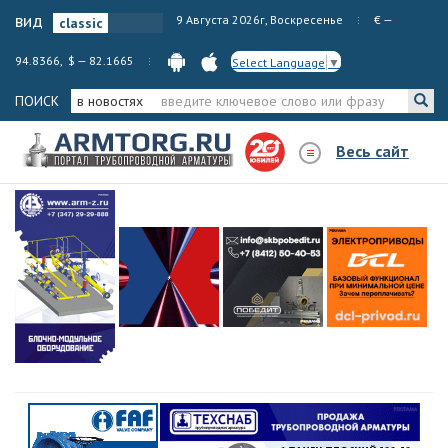
вид
9 Августа 2026г, Воскресенье
€ —
94.8366, $ — 82.1665
Select Language
▼
ПОИСК
в новостях
Весь сайт