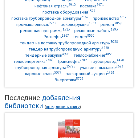
2910
2471
нефтяная отрасль
поставка
1577
поставка оборудования
2162
2717
поставка трубопроводной арматуры
производство
2738
1562
3859
промышленность
реконструкция
ремонт
1513
1893
ремонтная программа
ремонтные работы
1867
8530
Роснефть
тендер
3028
тендер на поставку трубопроводной арматуры
4280
тендер на трубопроводную арматуру
4901
4851
тендерные закупки
теплоснабжение
2786
2782
4420
теплоэнергетика
Транснефть
трубопровод
15795
2623
трубопроводная арматура
участие в выставке
5077
1763
шаровые краны
электронный аукцион
5729
Энергетика
Последние
добавления
библиотеки
(
предложить книгу
)