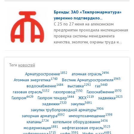
Бренды: ЗАО «Тяжпромарматура»
уверенно подтвердило...
С 25 по 27 июня на алексинском
предприятии проходила инспекционная
проверка системы менеджмента
качества, экологии, охраны труда и...
Теги
новостей
1852
2494
Арматуростроение
атомная отрасль
1760
1943
Атомная энергетика
Вестник Арматуростроителя
1684
2292
5460
водоснабжение
выставка
газ
5132
2550
1970
газовая отрасль
газопровод
Газоснабжение
4429
1444
2119
2823
Газпром
Газпром тендер
ЖКХ
задвижка
2320
3691
задвижки
закупки
3906
закупки трубопроводной арматуры
6592
1398
запорная арматура
импортозамещение
1724
1436
клапаны
котельное оборудование
1881
3523
модернизация
нефтегазовая отрасль
1715
3591
4691
нефтепровод
нефть
Нефть и газ