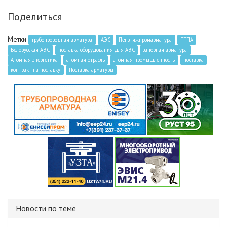
Поделиться
Метки
трубопроводная арматура
АЭС
Пензтяжпромарматура
ПТПА
Белорусская АЭС
поставка оборудования для АЭС
запорная арматура
Атомная энергетика
атомная отрасль
атомная промышленность
поставка
контракт на поставку
Поставка арматуры
Новости по теме