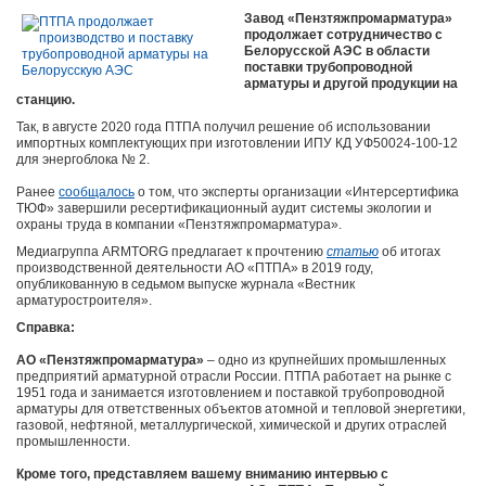
Завод «Пензтяжпромарматура»
продолжает сотрудничество с
Белорусской АЭС в области
поставки трубопроводной
арматуры и другой продукции на
станцию.
Так, в августе 2020 года ПТПА получил решение об использовании
импортных комплектующих при изготовлении ИПУ КД УФ50024-100-12
для энергоблока № 2.
Ранее
сообщалось
о том, что
эксперты организации «Интерсертифика
ТЮФ» завершили ресертификационный аудит системы экологии и
охраны труда в компании «Пензтяжпромарматура».
Медиагруппа ARMTORG предлагает к прочтению
статью
об итогах
производственной деятельности АО «ПТПА» в 2019 году,
опубликованную в седьмом выпуске журнала «Вестник
арматуростроителя».
Справка:
АО «Пензтяжпромарматура»
–
одно из крупнейших промышленных
предприятий арматурной отрасли России. ПТПА работает на рынке с
1951 года и занимается изготовлением и поставкой трубопроводной
арматуры для ответственных объектов атомной и тепловой энергетики,
газовой, нефтяной, металлургической, химической и других отраслей
промышленности.
Кроме того, представляем вашему вниманию интервью с