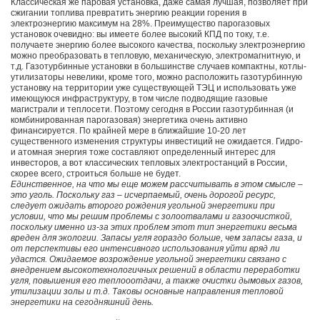
Классическая же паровая установка, даже самая лучшая, позволяет при
сжигании топлива превратить энергию реакции горения в
электроэнергию максимум на 28%. Преимущество парогазовых
установок очевидно: вы имеете более высокий КПД по току, т.е.
получаете энергию более высокого качества, поскольку электроэнергию
можно преобразовать в тепловую, механическую, электромагнитную, и
т.д. Газотурбинные установки в большинстве случаев компактны, котлы-
утилизаторы невелики, кроме того, можно расположить газотурбинную
установку на территории уже существующей ТЭЦ и использовать уже
имеющуюся инфраструктуру, в том числе подводящие газовые
магистрали и теплосети. Поэтому сегодня в России газотурбинная (и
комбинированная парогазовая) энергетика очень активно
финансируется. По крайней мере в ближайшие 10-20 лет
существенного изменения структуры инвестиций не ожидается. Гидро-
и атомная энергия тоже составляют определенный интерес для
инвесторов, а вот классических тепловых электростанций в России,
скорее всего, строиться больше не будет.
Единственное, на что мы еще можем рассчитывать в этом смысле –
это уголь. Поскольку газ – исчерпаемый, очень дорогой ресурс,
следует ожидать второго рождения угольной энергетики при
условии, что мы решим проблемы с золоотвалами и газоочисткой,
поскольку именно из-за этих проблем этот тип энергетики весьма
вреден для экологии. Запасы угля гораздо больше, чем запасы газа, и
от перспективы его интенсивного использования уйти вряд ли
удастся. Ожидаемое возрождение угольной энергетики связано с
внедрением высокотехнологичных решений в области переработки
угля, повышения его теплооотдачи, а также очистки дымовых газов,
утилизации золы и т.д. Таковы основные направления тепловой
энергетики на сегодняшний день.