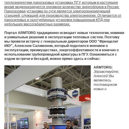
теплоэнергетики парогазовых установках ПГУ, которым в настоящее
время модернизируются огромное количество энергоблоков в России.
Парогазовая установка по сути является электрогенерирующей
станцией, служащей для производства электроэнергии. Отличается от
паросиловых и газотурбинных установок повышенным КПД при
небольших массогабаритных размерах.
Портал ARMTORG традиционно освещает новые технологии, новинки
и уникальные решения в эксплуатации тепловых систем. Поэтому
мы провели встречу с генеральным директором ООО "Френцелит
ИКУ", Алексеем Салимоном, который поделился мнением о
эксплуатации, преимуществах, энергоэффективности и конечно о
использовании трубопроводной арматуры в ПГУ. Ознакомиться с
ходом встречи и беседой, можно прямо здесь и сейчас:
ARMTORG:
Здравствуйте,
Алексей! Вы
являетесь
поставщиком
новых и