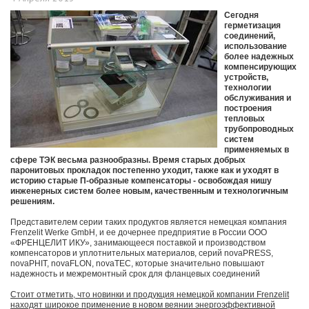
Сегодня
герметизация
соединений,
использование
более надежных
компенсирующих
устройств,
технологии
обслуживания и
построения
тепловых
трубопроводных
систем
применяемых в
сфере ТЭК весьма разнообразны. Время старых добрых
паронитовых прокладок постепенно уходит, также как и уходят в
историю старые П-образные компенсаторы - освобождая нишу
инженерных систем более новым, качественным и технологичным
решениям.
Представителем серии таких продуктов является немецкая компания
Frenzelit Werke GmbH, и ее дочернее предприятие в России ООО
«ФРЕНЦЕЛИТ ИКУ», занимающееся поставкой и производством
компенсаторов и уплотнительных материалов, серий novaPRESS,
novaPHIT, novaFLON, novaTEC, которые значительно повышают
надежность и межремонтный срок для фланцевых соединений
Стоит отметить, что новинки и продукция немецкой компании Frenzelit
находят широкое применение в новом веянии энергоэффективной