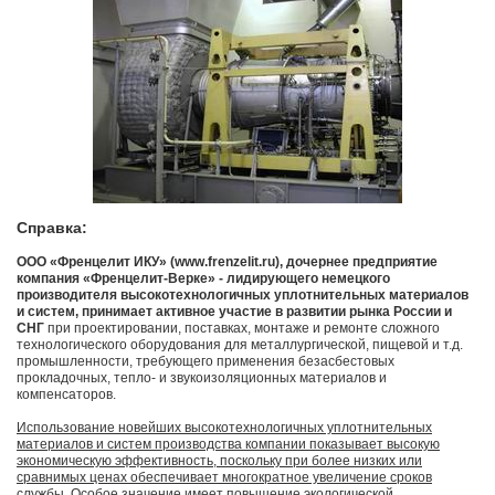
Справка:
ООО «Френцелит ИКУ» (www.frenzelit.ru), дочернее предприятие
компания «Френцелит-Верке» - лидирующего немецкого
производителя высокотехнологичных уплотнительных материалов
и систем, принимает активное участие в развитии рынка России и
СНГ
при проектировании, поставках, монтаже и ремонте сложного
технологического оборудования для металлургической, пищевой и т.д.
промышленности, требующего применения безасбестовых
прокладочных, тепло- и звукоизоляционных материалов и
компенсаторов.
Использование новейших высокотехнологичных уплотнительных
материалов и систем производства компании показывает высокую
экономическую эффективность, поскольку при более низких или
сравнимых ценах обеспечивает многократное увеличение сроков
службы. Особое значение имеет повышение экологической