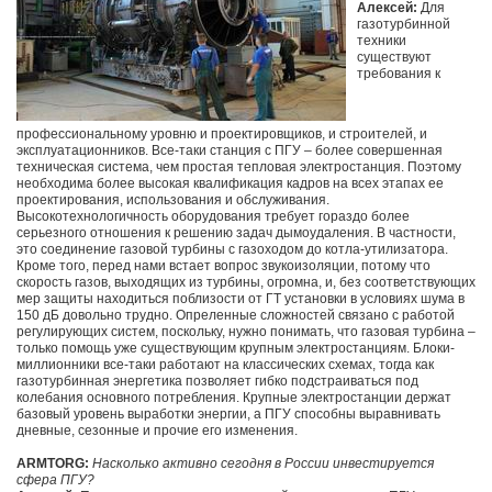
Алексей:
Для
газотурбинной
техники
существуют
требования к
профессиональному уровню и проектировщиков, и строителей, и
эксплуатационников. Все-таки станция с ПГУ – более совершенная
техническая система, чем простая тепловая электростанция. Поэтому
необходима более высокая квалификация кадров на всех этапах ее
проектирования, использования и обслуживания.
Высокотехнологичность оборудования требует гораздо более
серьезного отношения к решению задач дымоудаления. В частности,
это соединение газовой турбины с газоходом до котла-утилизатора.
Кроме того, перед нами встает вопрос звукоизоляции, потому что
скорость газов, выходящих из турбины, огромна, и, без соответствующих
мер защиты находиться поблизости от ГТ установки в условиях шума в
150 дБ довольно трудно. Опреленные сложностей связано с работой
регулирующих систем, поскольку, нужно понимать, что газовая турбина –
только помощь уже существующим крупным электростанциям. Блоки-
миллионники все-таки работают на классических схемах, тогда как
газотурбинная энергетика позволяет гибко подстраиваться под
колебания основного потребления. Крупные электростанции держат
базовый уровень выработки энергии, а ПГУ способны выравнивать
дневные, сезонные и прочие его изменения.
ARMTORG:
Насколько активно сегодня в России инвестируется
сфера ПГУ?