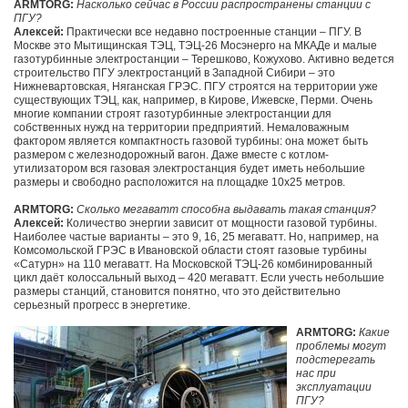
ARMTORG:
Насколько сейчас в России распространены станции с
ПГУ?
Алексей:
Практически все недавно построенные станции – ПГУ. В
Москве это Мытищинская ТЭЦ, ТЭЦ-26 Мосэнерго на МКАДе и малые
газотурбинные электростанции – Терешково, Кожухово. Активно ведется
строительство ПГУ электростанций в Западной Сибири – это
Нижневартовская, Няганская ГРЭС. ПГУ строятся на территории уже
существующих ТЭЦ, как, например, в Кирове, Ижевске, Перми. Очень
многие компании строят газотурбинные электростанции для
собственных нужд на территории предприятий. Немаловажным
фактором является компактность газовой турбины: она может быть
размером с железнодорожный вагон. Даже вместе с котлом-
утилизатором вся газовая электростанция будет иметь небольшие
размеры и свободно расположится на площадке 10х25 метров.
ARMTORG:
Сколько мегаватт способна выдавать такая станция?
Алексей:
Количество энергии зависит от мощности газовой турбины.
Наиболее частые варианты – это 9, 16, 25 мегаватт. Но, например, на
Комсомольской ГРЭС в Ивановской области стоят газовые турбины
«Сатурн» на 110 мегаватт. На Московской ТЭЦ-26 комбинированный
цикл даёт колоссальный выход – 420 мегаватт. Если учесть небольшие
размеры станций, становится понятно, что это действительно
серьезный прогресс в энергетике.
ARMTORG:
Какие
проблемы могут
подстерегать
нас при
эксплуатации
ПГУ?