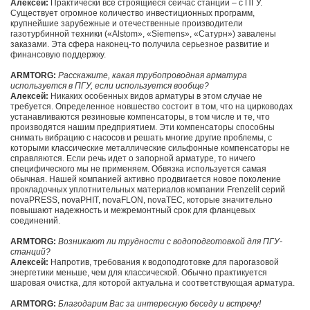
Алексей:
Практически все строящиеся сейчас станции – с ПГУ.
Существует огромное количество инвестиционных программ,
крупнейшие зарубежные и отечественные производители
газотурбинной техники («Alstom», «Siemens», «Сатурн») завалены
заказами. Эта сфера наконец-то получила серьезное развитие и
финансовую поддержку.
ARMTORG:
Расскажите, какая трубопроводная арматура
используется в ПГУ, если используется вообще?
Алексей:
Никаких особенных видов арматуры в этом случае не
требуется. Определенное новшество состоит в том, что на цирководах
устанавливаются резиновые компенсаторы, в том числе и те, что
производятся нашим предприятием. Эти компенсаторы способны
снимать вибрацию с насосов и решать многие другие проблемы, с
которыми классические металлические сильфонные компенсаторы не
справляются. Если речь идет о запорной арматуре, то ничего
специфического мы не применяем. Обвязка используется самая
обычная. Нашей компанией активно продвигается новое поколение
прокладочных уплотнительных материалов компании Frenzelit серий
novaPRESS, novaPHIT, novaFLON, novaTEC, которые значительно
повышают надежность и межремонтный срок для фланцевых
соединений.
ARMTORG:
Возникают ли трудности с водоподготовкой для ПГУ-
станций?
Алексей:
Напротив, требования к водоподготовке для парогазовой
энергетики меньше, чем для классической. Обычно практикуется
шаровая очистка, для которой актуальна и соответствующая арматура.
ARMTORG:
Благодарим Вас за интересную беседу и встречу!