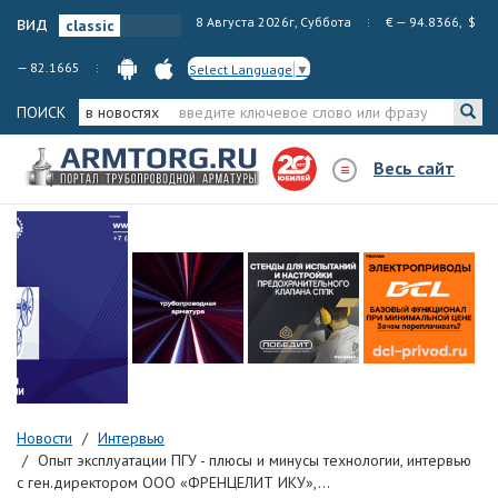
вид
8 Августа 2026г, Суббота
€ — 94.8366, $
— 82.1665
Select Language
▼
ПОИСК
в новостях
Весь сайт
Новости
Интервью
Опыт эксплуатации ПГУ - плюсы и минусы технологии, интервью
с ген.директором ООО «ФРЕНЦЕЛИТ ИКУ»,...