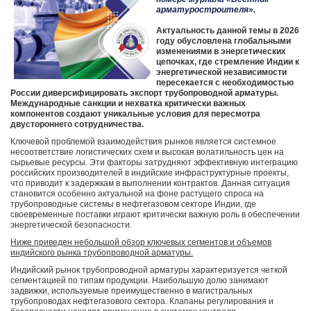
арматуростроителя».
Актуальность данной темы в 2026
году обусловлена глобальными
изменениями в энергетических
цепочках, где стремление Индии к
энергетической независимости
пересекается с необходимостью
России диверсифицировать экспорт трубопроводной арматуры.
Международные санкции и нехватка критически важных
компонентов создают уникальные условия для пересмотра
двустороннего сотрудничества.
Ключевой проблемой взаимодействия рынков является системное
несоответствие логистических схем и высокая волатильность цен на
сырьевые ресурсы. Эти факторы затрудняют эффективную интеграцию
российских производителей в индийские инфраструктурные проекты,
что приводит к задержкам в выполнении контрактов. Данная ситуация
становится особенно актуальной на фоне растущего спроса на
трубопроводные системы в нефтегазовом секторе Индии, где
своевременные поставки играют критически важную роль в обеспечении
энергетической безопасности.
Ниже приведен небольшой обзор ключевых сегментов и объемов
индийского рынка трубопроводной арматуры.
Индийский рынок трубопроводной арматуры характеризуется четкой
сегментацией по типам продукции. Наибольшую долю занимают
задвижки, используемые преимущественно в магистральных
трубопроводах нефтегазового сектора. Клапаны регулирования и