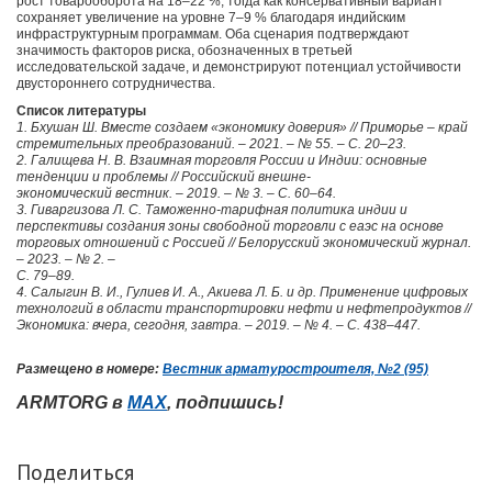
рост товарооборота на 18–22 %, тогда как консервативный вариант
сохраняет увеличение на уровне 7–9 % благодаря индийским
инфраструктурным программам. Оба сценария подтверждают
значимость факторов риска, обозначенных в третьей
исследовательской задаче, и демонстрируют потенциал устойчивости
двустороннего сотрудничества.
Список литературы
1. Бхушан Ш. Вместе создаем «экономику доверия» // Приморье – край
стремительных преобразований. – 2021. – № 55. – С. 20–23.
2. Галищева Н. В. Взаимная торговля России и Индии: основные
тенденции и проблемы // Российский внешне-
экономический вестник. – 2019. – № 3. – С. 60–64.
3. Гиваргизова Л. С. Таможенно-тарифная политика индии и
перспективы создания зоны свободной торговли с еаэс на основе
торговых отношений с Россией // Белорусский экономический журнал.
– 2023. – № 2. –
С. 79–89.
4. Салыгин В. И., Гулиев И. А., Акиева Л. Б. и др. Применение цифровых
технологий в области транспортировки нефти и нефтепродуктов //
Экономика: вчера, сегодня, завтра. – 2019. – № 4. – С. 438–447.
Размещено в номере:
Вестник арматуростроителя, №2 (95)
ARMTORG в
MAX
, подпишись!
Поделиться