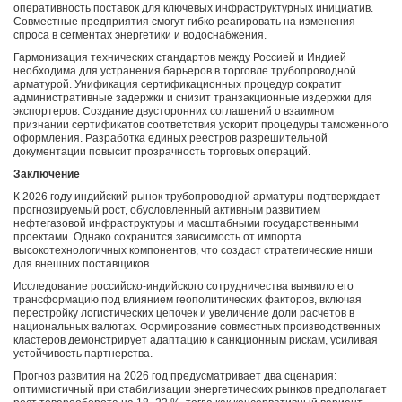
оперативность поставок для ключевых инфраструктурных инициатив.
Совместные предприятия смогут гибко реагировать на изменения
спроса в сегментах энергетики и водоснабжения.
Гармонизация технических стандартов между Россией и Индией
необходима для устранения барьеров в торговле трубопроводной
арматурой. Унификация сертификационных процедур сократит
административные задержки и снизит транзакционные издержки для
экспортеров. Создание двусторонних соглашений о взаимном
признании сертификатов соответствия ускорит процедуры таможенного
оформления. Разработка единых реестров разрешительной
документации повысит прозрачность торговых операций.
Заключение
К 2026 году индийский рынок трубопроводной арматуры подтверждает
прогнозируемый рост, обусловленный активным развитием
нефтегазовой инфраструктуры и масштабными государственными
проектами. Однако сохранится зависимость от импорта
высокотехнологичных компонентов, что создаст стратегические ниши
для внешних поставщиков.
Исследование российско-индийского сотрудничества выявило его
трансформацию под влиянием геополитических факторов, включая
перестройку логистических цепочек и увеличение доли расчетов в
национальных валютах. Формирование совместных производственных
кластеров демонстрирует адаптацию к санкционным рискам, усиливая
устойчивость партнерства.
Прогноз развития на 2026 год предусматривает два сценария:
оптимистичный при стабилизации энергетических рынков предполагает