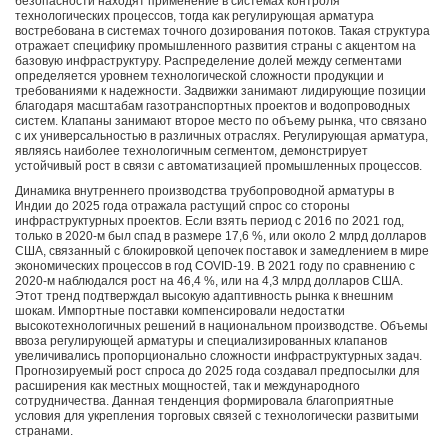
безопасности находят применение в системах контроля
технологических процессов, тогда как регулирующая арматура
востребована в системах точного дозирования потоков. Такая структура
отражает специфику промышленного развития страны с акцентом на
базовую инфраструктуру. Распределение долей между сегментами
определяется уровнем технологической сложности продукции и
требованиями к надежности. Задвижки занимают лидирующие позиции
благодаря масштабам газотранспортных проектов и водопроводных
систем. Клапаны занимают второе место по объему рынка, что связано
с их универсальностью в различных отраслях. Регулирующая арматура,
являясь наиболее технологичным сегментом, демонстрирует
устойчивый рост в связи с автоматизацией промышленных процессов.
Динамика внутреннего производства трубопроводной арматуры в
Индии до 2025 года отражала растущий спрос со стороны
инфраструктурных проектов. Если взять период с 2016 по 2021 год,
только в 2020-м был спад в размере 17,6 %, или около 2 млрд долларов
США, связанный с блокировкой цепочек поставок и замедлением в мире
экономических процессов в год COVID-19. В 2021 году по сравнению с
2020-м наблюдался рост на 46,4 %, или на 4,3 млрд долларов США.
Этот тренд подтверждал высокую адаптивность рынка к внешним
шокам. Импортные поставки компенсировали недостатки
высокотехнологичных решений в национальном производстве. Объемы
ввоза регулирующей арматуры и специализированных клапанов
увеличивались пропорционально сложности инфраструктурных задач.
Прогнозируемый рост спроса до 2025 года создавал предпосылки для
расширения как местных мощностей, так и международного
сотрудничества. Данная тенденция формировала благоприятные
условия для укрепления торговых связей с технологически развитыми
странами.