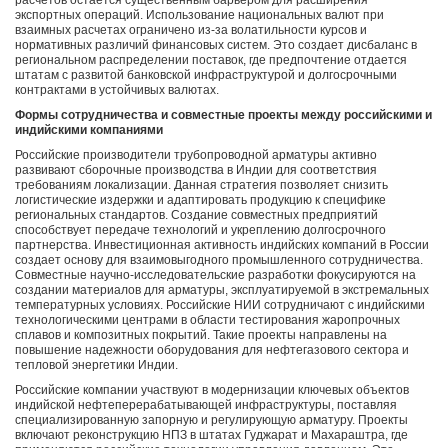
расчетов остается существенным барьером для расширения
экспортных операций. Использование национальных валют при
взаимных расчетах ограничено из-за волатильности курсов и
нормативных различий финансовых систем. Это создает дисбаланс в
региональном распределении поставок, где предпочтение отдается
штатам с развитой банковской инфраструктурой и долгосрочными
контрактами в устойчивых валютах.
Формы сотрудничества и совместные проекты между российскими и
индийскими компаниями
Российские производители трубопроводной арматуры активно
развивают сборочные производства в Индии для соответствия
требованиям локализации. Данная стратегия позволяет снизить
логистические издержки и адаптировать продукцию к специфике
региональных стандартов. Создание совместных предприятий
способствует передаче технологий и укреплению долгосрочного
партнерства. Инвестиционная активность индийских компаний в России
создает основу для взаимовыгодного промышленного сотрудничества.
Совместные научно-исследовательские разработки фокусируются на
создании материалов для арматуры, эксплуатируемой в экстремальных
температурных условиях. Российские НИИ сотрудничают с индийскими
технологическими центрами в области тестирования жаропрочных
сплавов и композитных покрытий. Такие проекты направлены на
повышение надежности оборудования для нефтегазового сектора и
тепловой энергетики Индии.
Российские компании участвуют в модернизации ключевых объектов
индийской нефтеперерабатывающей инфраструктуры, поставляя
специализированную запорную и регулирующую арматуру. Проекты
включают реконструкцию НПЗ в штатах Гуджарат и Махараштра, где