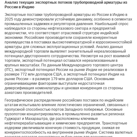
Анализ текущих экспортных потоков трубопроводной арматуры из
России в Индию
Экспортные поставки трубопроводной арматуры из России в Индию в
2025 году демонстрировали устойчивую динамику, особенно в сегментах
промышленных задвижек и регуляторов давления. Наибольший спрос
наблюдался со стороны нефтегазового сектора и предприятий
водоочистки, что соответствует отраслевой структуре индийской
экономики. Российские производители сохраняли конкурентные
преимущества в поставках высокотемпературной и коррозионностойкой
арматуры для сложных эксплуатационных условий. Анализ данных
международной торговли выявляет значительный нереализованный
потенциал двустороннего сотрудничества. Несмотря на рост взаимной
торговли, экспортный потенциал оставался нереализованным в
крупных масштабах. По данным Международного торгового центра
(ITC), экспортный потенциал России на рынке Индии не реализован в
размере 772 млн долларов США, а экспортный потенциал Индии на
рынке России – в размере 179 млн долларов США. Основными
ограничивающими факторами выступали недостаточная
диверсификация номенклатуры и ценовая конкуренция со стороны
азиатских производителей.
Географическое распределение российских поставок по индийским
штатам испытывало влияние логистических ограничений, связанных с
пропускной способностью портов Западного побережья. Основные
грузопотоки концентрировались в промышленно развитых регионах
Гуджарат и Махараштра, где расположены ключевые
нефтеперерабатывающие и химические предприятия. Транспортные
издержки увеличивали конечную стоимость продукции, снижая ее
конкурентоспособность на внутреннем рынке Индии. Система валютных