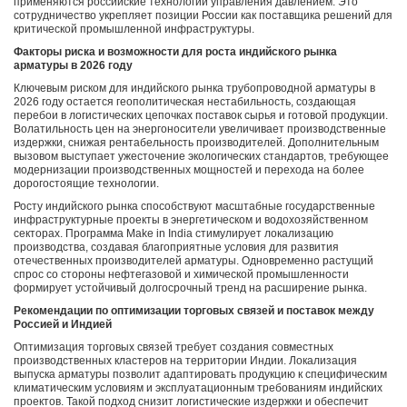
применяются российские технологии управления давлением. Это
сотрудничество укрепляет позиции России как поставщика решений для
критической промышленной инфраструктуры.
Факторы риска и возможности для роста индийского рынка
арматуры в 2026 году
Ключевым риском для индийского рынка трубопроводной арматуры в
2026 году остается геополитическая нестабильность, создающая
перебои в логистических цепочках поставок сырья и готовой продукции.
Волатильность цен на энергоносители увеличивает производственные
издержки, снижая рентабельность производителей. Дополнительным
вызовом выступает ужесточение экологических стандартов, требующее
модернизации производственных мощностей и перехода на более
дорогостоящие технологии.
Росту индийского рынка способствуют масштабные государственные
инфраструктурные проекты в энергетическом и водохозяйственном
секторах. Программа Make in India стимулирует локализацию
производства, создавая благоприятные условия для развития
отечественных производителей арматуры. Одновременно растущий
спрос со стороны нефтегазовой и химической промышленности
формирует устойчивый долгосрочный тренд на расширение рынка.
Рекомендации по оптимизации торговых связей и поставок между
Россией и Индией
Оптимизация торговых связей требует создания совместных
производственных кластеров на территории Индии. Локализация
выпуска арматуры позволит адаптировать продукцию к специфическим
климатическим условиям и эксплуатационным требованиям индийских
проектов. Такой подход снизит логистические издержки и обеспечит