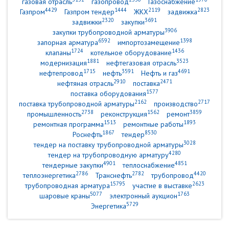
газовая отрасль
газопровод
Газоснабжение
4429
1444
2119
2823
Газпром
Газпром тендер
ЖКХ
задвижка
2320
3691
задвижки
закупки
3906
закупки трубопроводной арматуры
6592
1398
запорная арматура
импортозамещение
1724
1436
клапаны
котельное оборудование
1881
3523
модернизация
нефтегазовая отрасль
1715
3591
4691
нефтепровод
нефть
Нефть и газ
2910
2471
нефтяная отрасль
поставка
1577
поставка оборудования
2162
2717
поставка трубопроводной арматуры
производство
2738
1562
3859
промышленность
реконструкция
ремонт
1513
1893
ремонтная программа
ремонтные работы
1867
8530
Роснефть
тендер
3028
тендер на поставку трубопроводной арматуры
4280
тендер на трубопроводную арматуру
4901
4851
тендерные закупки
теплоснабжение
2786
2782
4420
теплоэнергетика
Транснефть
трубопровод
15795
2623
трубопроводная арматура
участие в выставке
5077
1763
шаровые краны
электронный аукцион
5729
Энергетика