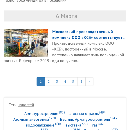
технопарке «Индиго» в поселении...
6 Марта
Московский производственный
комплекс ООО «КСБ» соответствует...
Производственный комплекс ООО
«КСБ», построенный в Москве,
постепенно начинает жить полноценной
жизнью. В феврале 2019 года получено...
1
2
3
4
5
6
>
Теги
новостей
1852
2494
Арматуростроение
атомная отрасль
1760
1943
Атомная энергетика
Вестник Арматуростроителя
1684
2292
5460
водоснабжение
выставка
газ
5132
2550
1970