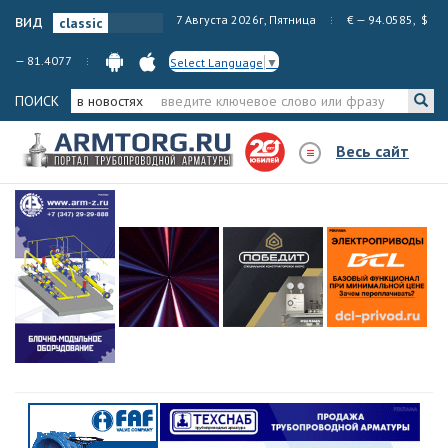
вид
7 Августа 2026г, Пятница
€ — 94.0585, $
— 81.4077
Select Language
▼
ПОИСК
в новостях
Весь сайт