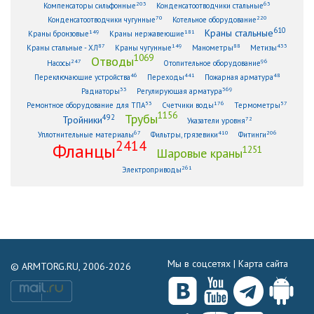
203
63
Компенсаторы сильфонные
Конденсатоотводчики стальные
70
220
Конденсатоотводчики чугунные
Котельное оборудование
610
Краны стальные
149
181
Краны бронзовые
Краны нержавеющие
87
149
88
433
Краны стальные - ХЛ
Краны чугунные
Манометры
Метизы
1069
Отводы
247
96
Насосы
Отопительное оборудование
46
441
48
Переключающие устройства
Переходы
Пожарная арматура
33
369
Радиаторы
Регулирующая арматура
53
176
57
Ремонтное оборудование для ТПА
Счетчики воды
Термометры
1156
Трубы
492
Тройники
72
Указатели уровня
67
410
206
Уплотнительные материалы
Фильтры, грязевики
Фитинги
2414
Фланцы
1251
Шаровые краны
261
Электроприводы
Мы в соцсетях |
Карта сайта
© ARMTORG.RU, 2006-2026