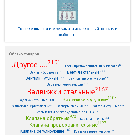
Приведенные в книге результаты исследований позволили
разработать р...
Облако
товаров
2101
.Другое ....
166
Блоки предохранительных клапанов
933
Вентили стальные
161
Вентили бронзовые
555
Вентили чугунные
146
Вентили энергетические
373
Задвижки нержавеющие
2167
Задвижки стальные
1107
Задвижки чугунные
371
Задвижки стальные - ХЛ
87
304
338
Задвижки энергетические
Затворы стальные
Затворы чугунные
119
Испытательное оборудование для ТПА
970
Клапана обратные
61
Клапана отсечные
1127
Клапана предохранительные
686
Клапана регулирующие
128
Клапана энергетические