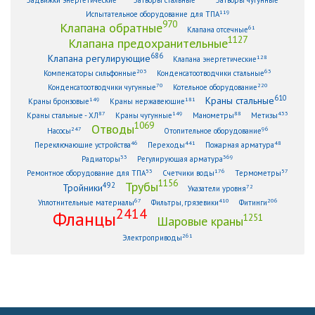
119
Испытательное оборудование для ТПА
970
Клапана обратные
61
Клапана отсечные
1127
Клапана предохранительные
686
Клапана регулирующие
128
Клапана энергетические
203
63
Компенсаторы сильфонные
Конденсатоотводчики стальные
70
220
Конденсатоотводчики чугунные
Котельное оборудование
610
Краны стальные
149
181
Краны бронзовые
Краны нержавеющие
87
149
88
433
Краны стальные - ХЛ
Краны чугунные
Манометры
Метизы
1069
Отводы
247
96
Насосы
Отопительное оборудование
46
441
48
Переключающие устройства
Переходы
Пожарная арматура
33
369
Радиаторы
Регулирующая арматура
53
176
57
Ремонтное оборудование для ТПА
Счетчики воды
Термометры
1156
Трубы
492
Тройники
72
Указатели уровня
67
410
206
Уплотнительные материалы
Фильтры, грязевики
Фитинги
2414
Фланцы
1251
Шаровые краны
261
Электроприводы