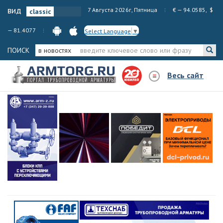
вид
7 Августа 2026г, Пятница
€ — 94.0585, $
— 81.4077
Select Language
▼
ПОИСК
в новостях
Весь сайт