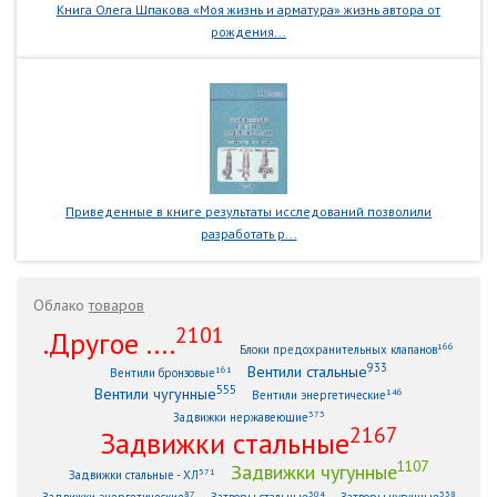
Книга Олега Шпакова «Моя жизнь и арматура» жизнь автора от
рождения...
Приведенные в книге результаты исследований позволили
разработать р...
Облако
товаров
2101
.Другое ....
166
Блоки предохранительных клапанов
933
Вентили стальные
161
Вентили бронзовые
555
Вентили чугунные
146
Вентили энергетические
373
Задвижки нержавеющие
2167
Задвижки стальные
1107
Задвижки чугунные
371
Задвижки стальные - ХЛ
87
304
338
Задвижки энергетические
Затворы стальные
Затворы чугунные