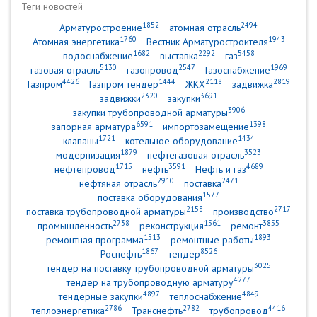
Теги
новостей
1852
2494
Арматуростроение
атомная отрасль
1760
1943
Атомная энергетика
Вестник Арматуростроителя
1682
2292
5458
водоснабжение
выставка
газ
5130
2547
1969
газовая отрасль
газопровод
Газоснабжение
4426
1444
2118
2819
Газпром
Газпром тендер
ЖКХ
задвижка
2320
3691
задвижки
закупки
3906
закупки трубопроводной арматуры
6591
1398
запорная арматура
импортозамещение
1721
1434
клапаны
котельное оборудование
1879
3523
модернизация
нефтегазовая отрасль
1715
3591
4689
нефтепровод
нефть
Нефть и газ
2910
2471
нефтяная отрасль
поставка
1577
поставка оборудования
2158
2717
поставка трубопроводной арматуры
производство
2738
1561
3855
промышленность
реконструкция
ремонт
1513
1893
ремонтная программа
ремонтные работы
1867
8526
Роснефть
тендер
3025
тендер на поставку трубопроводной арматуры
4277
тендер на трубопроводную арматуру
4897
4849
тендерные закупки
теплоснабжение
2786
2782
4416
теплоэнергетика
Транснефть
трубопровод