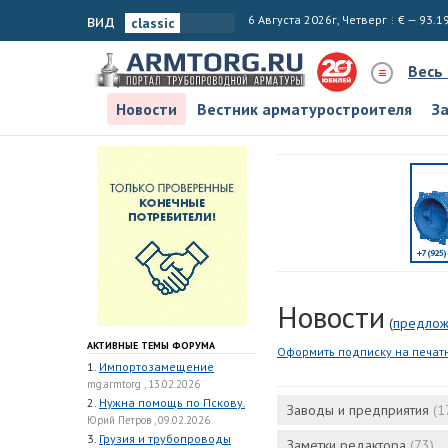
вид
6 Августа 2026г, Четверг
€ — 93.1
Весь
Новости
Вестник арматуростроителя
З
Новости
(
предлож
АКТИВНЫЕ ТЕМЫ ФОРУМА
Оформить подписку на печат
1.
Импортозамещение
mg.armtorg , 13.02.2026
2.
Нужна помощь по Пскову.
Заводы и предприятия
(1
Юрий Петров , 09.02.2026
3.
Грузия и трубопроводы
Заметки редактора
(73)