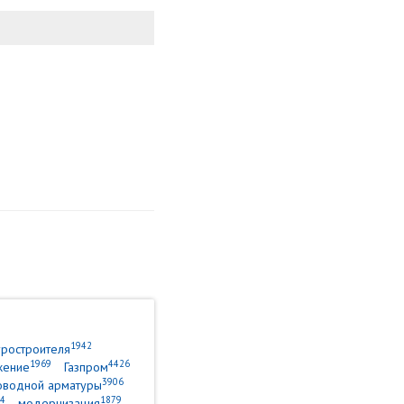
1942
уростроителя
1969
4426
жение
Газпром
3906
оводной арматуры
4
1879
модернизация