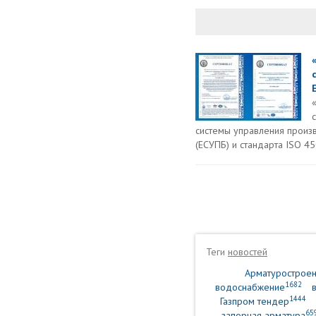
системы управления произ
(ЕСУПБ) и стандарта ISO 4
Теги
новостей
Арматурострое
1682
водоснабжение
1444
Газпром тендер
65
запорная арматура