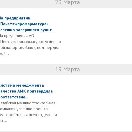
29 Марта
На предприятии
«Пензтяжпромарматура»
успешно завершился аудит...
На предприятии АО
«Пензтяжпромарматура» успешно
ройэкспорта». Завод подтвердил
ой...
19 Марта
Система менеджмента
качества АМК подтвердила
соответствие...
Алтайская машиностроительная
компания успешно прошла
у соответствия всех отделов и
с...