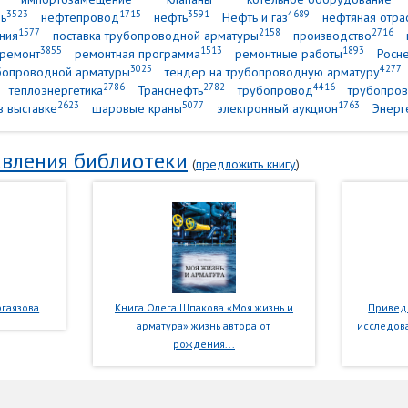
3523
1715
3591
4689
ь
нефтепровод
нефть
Нефть и газ
нефтяная отра
1577
2158
2716
ния
поставка трубопроводной арматуры
производство
3855
1513
1893
ремонт
ремонтная программа
ремонтные работы
Росн
3025
4277
убопроводной арматуры
тендер на трубопроводную арматуру
2786
2782
4416
теплоэнергетика
Транснефть
трубопровод
трубопров
2623
5077
1763
в выставке
шаровые краны
электронный аукцион
Энерг
вления библиотеки
(
предложить книгу
)
гаязова
Книга Олега Шпакова «Моя жизнь и
Приведе
арматура» жизнь автора от
исследова
рождения...