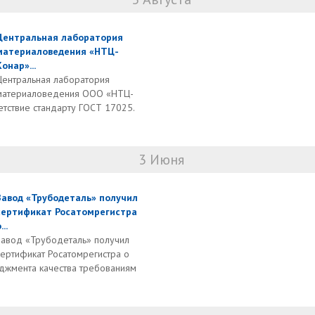
Центральная лаборатория
материаловедения «НТЦ-
Конар»...
Центральная лаборатория
материаловедения ООО «НТЦ-
тствие стандарту ГОСТ 17025.
3 Июня
Завод «Трубодеталь» получил
сертификат Росатомрегистра
...
Завод «Трубодеталь» получил
сертификат Росатомрегистра о
еджмента качества требованиям