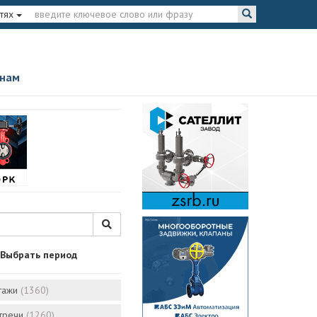
тях
 нам
Выбрать период
тажи
(1360)
стречи
(1260)