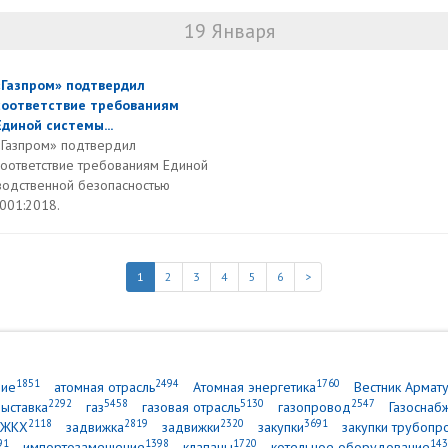
19 Января
«Газпром» подтвердил
соответствие требованиям
Единой системы...
«Газпром» подтвердил
соответствие требованиям Единой
водственной безопасностью
5001:2018.
1
2
3
4
5
6
>
1851
2494
1760
ние
атомная отрасль
Атомная энергетика
Вестник Армат
2292
5458
5130
2547
выставка
газ
газовая отрасль
газопровод
Газоснаб
2118
2819
2320
3691
ЖКХ
задвижка
задвижки
закупки
закупки трубопр
91
1398
1720
143
импортозамещение
клапаны
котельное оборудование