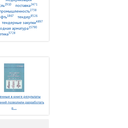
2910
2471
сль
поставка
2738
промышленность
1867
8526
ефть
тендер
4897
тендерные закупки
15790
одная арматура
5728
етика
нные в книге результаты
ний позволили разработать
р...