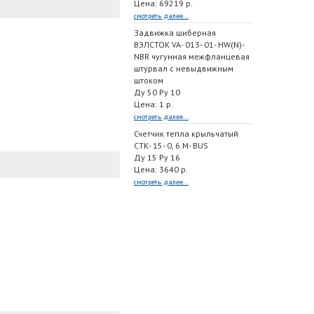
Цена: 69219 р.
смотреть далее...
Задвижка шиберная
ВЭЛСТОК VA- 013- 01- HW(N)-
NBR чугунная межфланцевая
штурвал с невыдвижным
штоком
Ду 50 Ру 10
Цена: 1 р.
смотреть далее...
Счетчик тепла крыльчатый
СТК- 15- 0, 6 M- BUS
Ду 15 Ру 16
Цена: 3640 р.
смотреть далее...