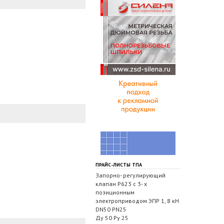
ПРАЙС-ЛИСТЫ ТПА
Запорно- регулирующий
клапан Р623 с 3- х
позиционным
электроприводом ЭПР 1, 8 кН
DN50 PN25
Ду 50 Ру 25