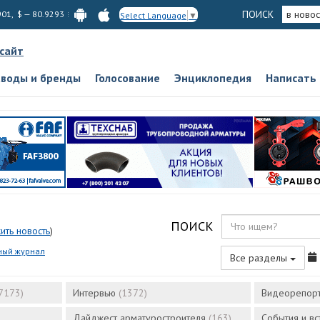
ПОИСК
в новос
901, $ — 80.9293
Select Language
▼
 сайт
аводы и бренды
Голосование
Энциклопедия
Написать
ПОИСК
ить новость
)
ный журнал
Все разделы
7173)
Интервью
(1372)
Видеорепор
Дайджест арматуростроителя
(163)
События и в