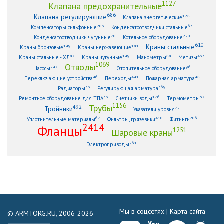
1127
Клапана предохранительные
686
Клапана регулирующие
128
Клапана энергетические
203
63
Компенсаторы сильфонные
Конденсатоотводчики стальные
70
220
Конденсатоотводчики чугунные
Котельное оборудование
610
Краны стальные
149
181
Краны бронзовые
Краны нержавеющие
87
149
88
433
Краны стальные - ХЛ
Краны чугунные
Манометры
Метизы
1069
Отводы
247
96
Насосы
Отопительное оборудование
46
441
48
Переключающие устройства
Переходы
Пожарная арматура
33
369
Радиаторы
Регулирующая арматура
53
176
57
Ремонтное оборудование для ТПА
Счетчики воды
Термометры
1156
Трубы
492
Тройники
72
Указатели уровня
67
410
206
Уплотнительные материалы
Фильтры, грязевики
Фитинги
2414
Фланцы
1251
Шаровые краны
261
Электроприводы
Мы в соцсетях |
Карта сайта
© ARMTORG.RU, 2006-2026