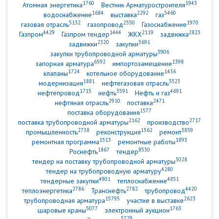
1760
1943
Атомная энергетика
Вестник Арматуростроителя
1684
2292
5460
водоснабжение
выставка
газ
5132
2550
1970
газовая отрасль
газопровод
Газоснабжение
4429
1444
2119
2823
Газпром
Газпром тендер
ЖКХ
задвижка
2320
3691
задвижки
закупки
3906
закупки трубопроводной арматуры
6592
1398
запорная арматура
импортозамещение
1724
1436
клапаны
котельное оборудование
1881
3523
модернизация
нефтегазовая отрасль
1715
3591
4691
нефтепровод
нефть
Нефть и газ
2910
2471
нефтяная отрасль
поставка
1577
поставка оборудования
2162
2717
поставка трубопроводной арматуры
производство
2738
1562
3859
промышленность
реконструкция
ремонт
1513
1893
ремонтная программа
ремонтные работы
1867
8530
Роснефть
тендер
3028
тендер на поставку трубопроводной арматуры
4280
тендер на трубопроводную арматуру
4901
4851
тендерные закупки
теплоснабжение
2786
2782
4420
теплоэнергетика
Транснефть
трубопровод
15795
2623
трубопроводная арматура
участие в выставке
5077
1763
шаровые краны
электронный аукцион
5729