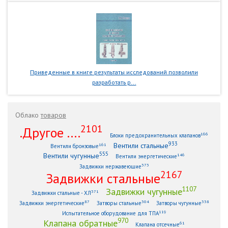
Приведенные в книге результаты исследований позволили
разработать р...
Облако
товаров
2101
.Другое ....
166
Блоки предохранительных клапанов
933
Вентили стальные
161
Вентили бронзовые
555
Вентили чугунные
146
Вентили энергетические
373
Задвижки нержавеющие
2167
Задвижки стальные
1107
Задвижки чугунные
371
Задвижки стальные - ХЛ
87
304
338
Задвижки энергетические
Затворы стальные
Затворы чугунные
119
Испытательное оборудование для ТПА
970
Клапана обратные
61
Клапана отсечные