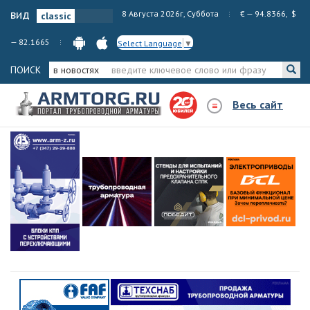
вид
8 Августа 2026г, Суббота
€ — 94.8366, $
— 82.1665
Select Language
▼
ПОИСК
в новостях
Весь сайт