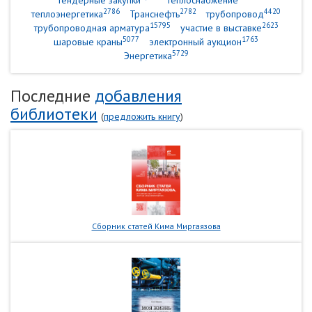
тендерные закупки
теплоснабжение
2786
2782
4420
теплоэнергетика
Транснефть
трубопровод
15795
2623
трубопроводная арматура
участие в выставке
5077
1763
шаровые краны
электронный аукцион
5729
Энергетика
Последние
добавления
библиотеки
(
предложить книгу
)
Сборник статей Кима Миргаязова