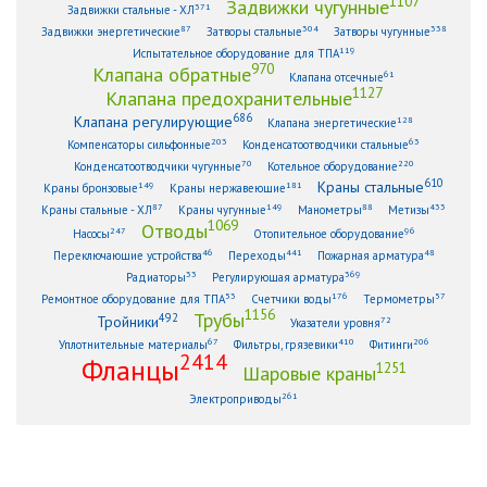
1107
Задвижки чугунные
371
Задвижки стальные - ХЛ
87
304
338
Задвижки энергетические
Затворы стальные
Затворы чугунные
119
Испытательное оборудование для ТПА
970
Клапана обратные
61
Клапана отсечные
1127
Клапана предохранительные
686
Клапана регулирующие
128
Клапана энергетические
203
63
Компенсаторы сильфонные
Конденсатоотводчики стальные
70
220
Конденсатоотводчики чугунные
Котельное оборудование
610
Краны стальные
149
181
Краны бронзовые
Краны нержавеющие
87
149
88
433
Краны стальные - ХЛ
Краны чугунные
Манометры
Метизы
1069
Отводы
247
96
Насосы
Отопительное оборудование
46
441
48
Переключающие устройства
Переходы
Пожарная арматура
33
369
Радиаторы
Регулирующая арматура
53
176
57
Ремонтное оборудование для ТПА
Счетчики воды
Термометры
1156
Трубы
492
Тройники
72
Указатели уровня
67
410
206
Уплотнительные материалы
Фильтры, грязевики
Фитинги
2414
Фланцы
1251
Шаровые краны
261
Электроприводы