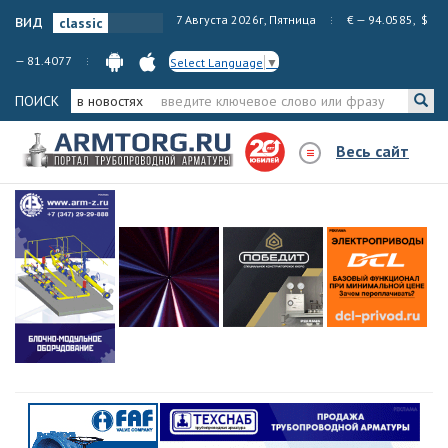
вид
7 Августа 2026г, Пятница
€ — 94.0585, $
— 81.4077
Select Language
▼
ПОИСК
в новостях
Весь сайт