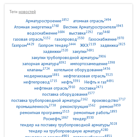
Теги
новостей
1852
2494
Арматуростроение
атомная отрасль
1760
1943
Атомная энергетика
Вестник Арматуростроителя
1684
2292
5460
водоснабжение
выставка
газ
5132
2550
1970
газовая отрасль
газопровод
Газоснабжение
4429
1444
2119
2823
Газпром
Газпром тендер
ЖКХ
задвижка
2320
3691
задвижки
закупки
3906
закупки трубопроводной арматуры
6592
1398
запорная арматура
импортозамещение
1724
1436
клапаны
котельное оборудование
1881
3523
модернизация
нефтегазовая отрасль
1715
3591
4691
нефтепровод
нефть
Нефть и газ
2910
2471
нефтяная отрасль
поставка
1577
поставка оборудования
2162
2717
поставка трубопроводной арматуры
производство
2738
1562
3859
промышленность
реконструкция
ремонт
1513
1893
ремонтная программа
ремонтные работы
1867
8530
Роснефть
тендер
3028
тендер на поставку трубопроводной арматуры
4280
тендер на трубопроводную арматуру
4901
4851