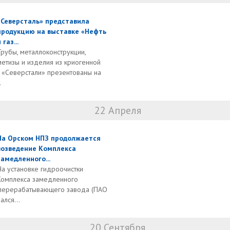
«Северсталь» представила
продукцию на выставке «Нефть
 газ...
Трубы, металлоконструкции,
метизы и изделия из криогенной
а «Северстали» презентованы на
.
22 Апреля
На Орском НПЗ продолжается
возведение Комплекса
замедленного...
На установке гидроочистки
Комплекса замедленного
еперерабатывающего завода (ПАО
лся...
20 Сентября