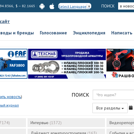
ПОИСК
в новос
 94.8366, $ — 82.1665
Select Language
▼
 сайт
аводы и бренды
Голосование
Энциклопедия
Написать
ПОИСК
ить новость
)
ный журнал
Все разделы
7174)
Интервью
(1372)
Видеорепор
Дайджест арматуростроителя
(163)
События и в