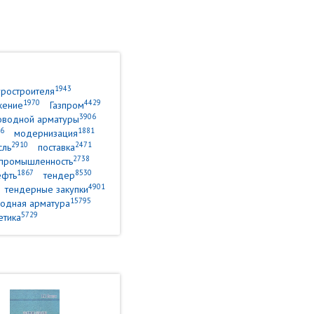
1943
уростроителя
1970
4429
жение
Газпром
3906
оводной арматуры
6
1881
модернизация
2910
2471
сль
поставка
2738
промышленность
1867
8530
ефть
тендер
4901
тендерные закупки
15795
одная арматура
5729
етика