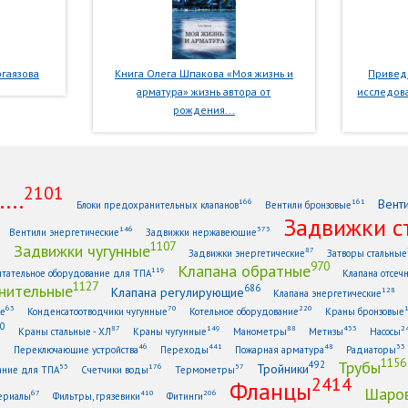
гаязова
Книга Олега Шпакова «Моя жизнь и
Приведе
арматура» жизнь автора от
исследова
рождения...
2101
...
Вент
166
161
Блоки предохранительных клапанов
Вентили бронзовые
Задвижки с
146
373
Вентили энергетические
Задвижки нержавеющие
1107
Задвижки чугунные
1
87
Задвижки энергетические
Затворы стальные
970
Клапана обратные
119
тательное оборудование для ТПА
Клапана отсеч
1127
нительные
686
Клапана регулирующие
128
Клапана энергетические
63
70
220
ые
Конденсатоотводчики чугунные
Котельное оборудование
Краны бронзовые
0
87
149
88
433
2
Краны стальные - ХЛ
Краны чугунные
Манометры
Метизы
Насосы
6
46
441
48
33
Переключающие устройства
Переходы
Пожарная арматура
Радиаторы
1156
Трубы
492
Тройники
53
176
57
ание для ТПА
Счетчики воды
Термометры
2414
Фланцы
Шаров
67
410
206
ериалы
Фильтры, грязевики
Фитинги