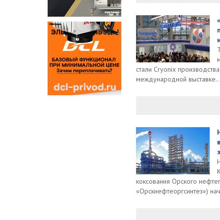
и
стали Cryonix производств
международной выставке..
коксования Орского нефт
«Орскнефтеоргсинтез») нача