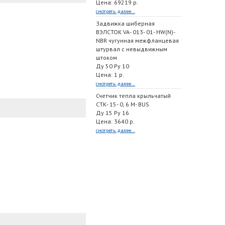
Цена: 69219 р.
смотреть далее...
Задвижка шиберная
ВЭЛСТОК VA- 013- 01- HW(N)-
NBR чугунная межфланцевая
штурвал с невыдвижным
штоком
Ду 50 Ру 10
Цена: 1 р.
смотреть далее...
Счетчик тепла крыльчатый
СТК- 15- 0, 6 M- BUS
Ду 15 Ру 16
Цена: 3640 р.
смотреть далее...