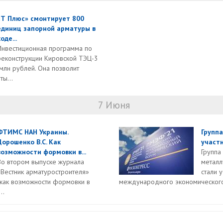
«Т Плюс» смонтирует 800
единиц запорной арматуры в
оде...
Инвестиционная программа по
реконструкции Кировской ТЭЦ-3
млн рублей. Она позволит
ы...
7 Июня
ФТИМС НАН Украины.
Групп
Дорошенко В.С. Как
участн
возможности формовки в...
Группа
Во втором выпуске журнала
металл
«Вестник арматуростроителя»
стали 
, как возможности формовки в
международного экономического
..