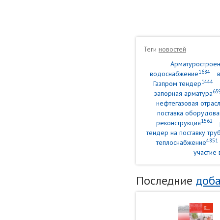
Теги
новостей
Арматурострое
1684
водоснабжение
1444
Газпром тендер
65
запорная арматура
нефтегазовая отрасл
поставка оборудова
1562
реконструкция
тендер на поставку тр
4851
теплоснабжение
участие 
Последние
доба