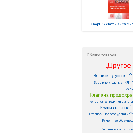
Сборник статей Кима Мир
Облако
товаров
.Другое .
555
Вентили чугунные
37
Задвижки стальные - ХЛ
Испы
Клапана предохра
Конденсатоотводчики стальн
61
Краны стальные
9
Отопительное оборудование
Ремонтное оборудов
Уплотнительные мат