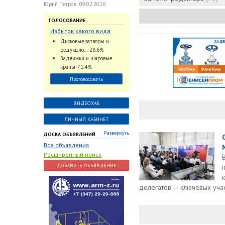
Юрий Петров , 09.02.2026
ГОЛОСОВАНИЕ
Избыток какого вида
трубопроводной
Дисковые затворы и
арматуры наблюдается
редукцио...-28.6%
на Российском рынке с
Задвижки и шаровые
2024 по 2026 годы?
краны-71.4%
Проголосовать
ВИДЕОХАБ
ЛИЧНЫЙ КАБИНЕТ
Развернуть
ДОСКА ОБЪЯВЛЕНИЙ
Все объявления
Расширенный поиск
ДОБАВИТЬ ОБЪЯВЛЕНИЕ
делегатов — ключевых участ