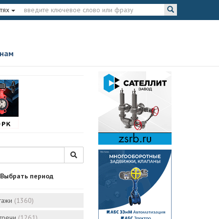
тях
 нам
Выбрать период
тажи
(1360)
стречи
(1261)