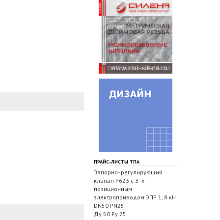
ПРАЙС-ЛИСТЫ ТПА
Запорно- регулирующий
клапан Р623 с 3- х
позиционным
электроприводом ЭПР 1, 8 кН
DN50 PN25
Ду 50 Ру 25