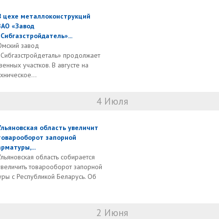
В цехе металлоконструкций
ЗАО «Завод
«Сибгазстройдатель»...
Омский завод
«Сибгазстройдеталь» продолжает
нных участков. В августе на
ническое...
4 Июля
Ульяновская область увеличит
товарооборот запорной
арматуры,...
Ульяновская область собирается
увеличить товарооборот запорной
ры с Республикой Беларусь. Об
2 Июня