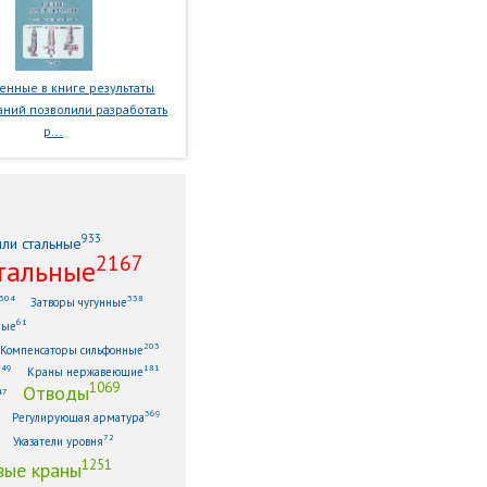
нные в книге результаты
ний позволили разработать
р...
933
или стальные
2167
тальные
304
338
Затворы чугунные
61
ные
203
Компенсаторы сильфонные
149
181
Краны нержавеющие
1069
Отводы
47
369
Регулирующая арматура
72
Указатели уровня
1251
ые краны