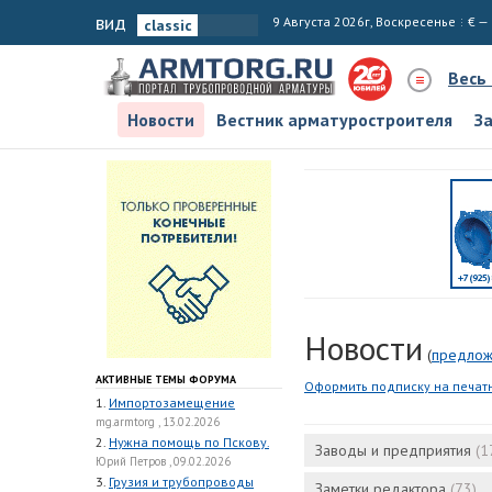
вид
9 Августа 2026г, Воскресенье
€ —
Весь
Новости
Вестник арматуростроителя
З
Новости
(
предлож
АКТИВНЫЕ ТЕМЫ ФОРУМА
Оформить подписку на печат
1.
Импортозамещение
mg.armtorg , 13.02.2026
2.
Нужна помощь по Пскову.
Заводы и предприятия
(1
Юрий Петров , 09.02.2026
3.
Грузия и трубопроводы
Заметки редактора
(73)