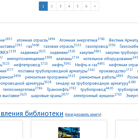
1
2
3
4
5
6
>
1852
2494
1760
ние
атомная отрасль
Атомная энергетика
Вестник Армат
2292
5460
5132
2550
выставка
газ
газовая отрасль
газопровод
Газоснаб
2119
2823
2320
3691
ЖКХ
задвижка
задвижки
закупки
закупки трубопр
92
1398
1724
143
импортозамещение
клапаны
котельное оборудование
3523
1715
3591
4691
ь
нефтепровод
нефть
Нефть и газ
нефтяная отра
1577
2162
2717
ния
поставка трубопроводной арматуры
производство
3859
1513
1893
ремонт
ремонтная программа
ремонтные работы
Росн
3028
4280
убопроводной арматуры
тендер на трубопроводную арматуру
2786
2782
4420
теплоэнергетика
Транснефть
трубопровод
трубопров
2623
5077
1763
в выставке
шаровые краны
электронный аукцион
Энерг
вления библиотеки
(
предложить книгу
)