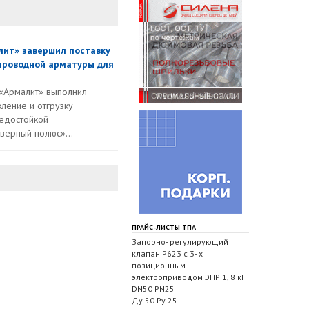
лит» завершил поставку
проводной арматуры для
«Армалит» выполнил
вление и отгрузку
едостойкой
ерный полюс»...
ПРАЙС-ЛИСТЫ ТПА
Запорно- регулирующий
клапан Р623 с 3- х
позиционным
электроприводом ЭПР 1, 8 кН
DN50 PN25
Ду 50 Ру 25