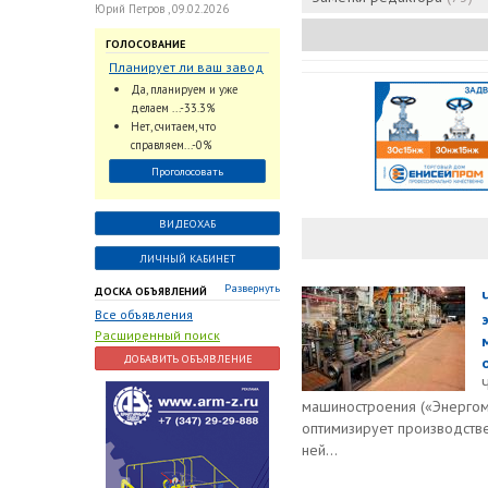
Юрий Петров , 09.02.2026
ГОЛОСОВАНИЕ
Планирует ли ваш завод
использовать
Да, планируем и уже
промышленный
делаем ...-33.3%
интеллект и цифровые
Нет, считаем, что
заказы для ускорения
справляем...-0%
обработки заказов и
Проголосовать
оперативной отгрузки
продукции конечному
потребителю?
ВИДЕОХАБ
ЛИЧНЫЙ КАБИНЕТ
Развернуть
ДОСКА ОБЪЯВЛЕНИЙ
Все объявления
Расширенный поиск
ДОБАВИТЬ ОБЪЯВЛЕНИЕ
машиностроения («Энергом
оптимизирует производств
ней...