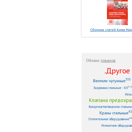
Сборник статей Кима Мир
Облако
товаров
.Другое .
555
Вентили чугунные
37
Задвижки стальные - ХЛ
Испы
Клапана предохра
Конденсатоотводчики стальн
61
Краны стальные
9
Отопительное оборудование
Ремонтное оборудов