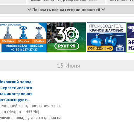
Показать все категории новостей
15 Июня
Чеховский завод
энергетического
машиностроения
оптимизирует...
Чеховский завод энергетического
аш (Чехов) – ЧЗЭМ»)
енную площадку для создания на