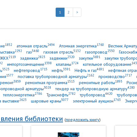
1
2
>
1852
2494
1760
ние
атомная отрасль
Атомная энергетика
Вестник Армат
2292
5460
5132
2550
выставка
газ
газовая отрасль
газопровод
Газоснаб
2119
2823
2320
3691
ЖКХ
задвижка
задвижки
закупки
закупки трубопр
92
1398
1724
143
импортозамещение
клапаны
котельное оборудование
3523
1715
3591
4691
ь
нефтепровод
нефть
Нефть и газ
нефтяная отра
1577
2162
2717
ния
поставка трубопроводной арматуры
производство
3859
1513
1893
ремонт
ремонтная программа
ремонтные работы
Росн
3028
4280
убопроводной арматуры
тендер на трубопроводную арматуру
2786
2782
4420
теплоэнергетика
Транснефть
трубопровод
трубопров
2623
5077
1763
в выставке
шаровые краны
электронный аукцион
Энерг
вления библиотеки
(
предложить книгу
)