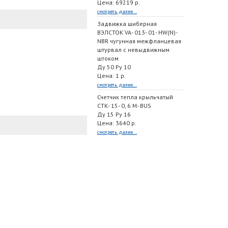
Цена: 69219 р.
смотреть далее...
Задвижка шиберная
ВЭЛСТОК VA- 013- 01- HW(N)-
NBR чугунная межфланцевая
штурвал с невыдвижным
штоком
Ду 50 Ру 10
Цена: 1 р.
смотреть далее...
Счетчик тепла крыльчатый
СТК- 15- 0, 6 M- BUS
Ду 15 Ру 16
Цена: 3640 р.
смотреть далее...