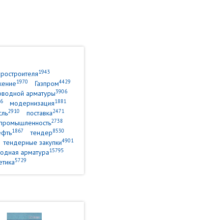
1943
уростроителя
1970
4429
жение
Газпром
3906
оводной арматуры
6
1881
модернизация
2910
2471
сль
поставка
2738
промышленность
1867
8530
ефть
тендер
4901
тендерные закупки
15795
одная арматура
5729
етика