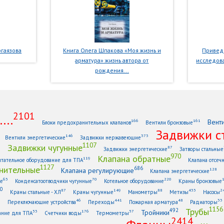
гаязова
Книга Олега Шпакова «Моя жизнь и
Приведе
арматура» жизнь автора от
исследова
рождения...
2101
...
Вент
166
161
Блоки предохранительных клапанов
Вентили бронзовые
Задвижки с
146
373
Вентили энергетические
Задвижки нержавеющие
1107
Задвижки чугунные
1
87
Задвижки энергетические
Затворы стальные
970
Клапана обратные
119
тательное оборудование для ТПА
Клапана отсеч
1127
нительные
686
Клапана регулирующие
128
Клапана энергетические
63
70
220
ые
Конденсатоотводчики чугунные
Котельное оборудование
Краны бронзовые
0
87
149
88
433
2
Краны стальные - ХЛ
Краны чугунные
Манометры
Метизы
Насосы
6
46
441
48
33
Переключающие устройства
Переходы
Пожарная арматура
Радиаторы
1156
Трубы
492
Тройники
53
176
57
ание для ТПА
Счетчики воды
Термометры
2414