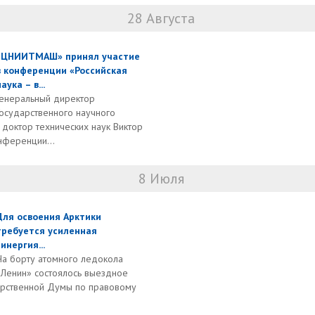
28 Августа
«ЦНИИТМАШ» принял участие
в конференции «Российская
аука – в...
Генеральный директор
Государственного научного
октор технических наук Виктор
нференции...
8 Июля
Для освоения Арктики
требуется усиленная
синергия...
На борту атомного ледокола
«Ленин» состоялось выездное
арственной Думы по правовому