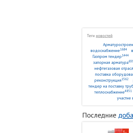
Теги
новостей
Арматурострое
1684
водоснабжение
1444
Газпром тендер
65
запорная арматура
нефтегазовая отрасл
поставка оборудова
1562
реконструкция
тендер на поставку тр
4851
теплоснабжение
участие 
Последние
доба