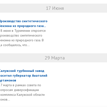
17 Июня
Производство синтетического
бензина из природного газа...
28 июня в Туркмении откроется
производство синтетического
бензина из природного газа. В
а сообщалось, что...
29 Марта
Калужский турбинный завод
посетил губернатор Анатолий
Артамонов
27 марта в рамках совета по
вопросам диверсификации
комплекса Калужской области
онов...