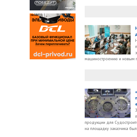
машиностроению и новым п
продукции для Судостроите
на площадку заказчика была