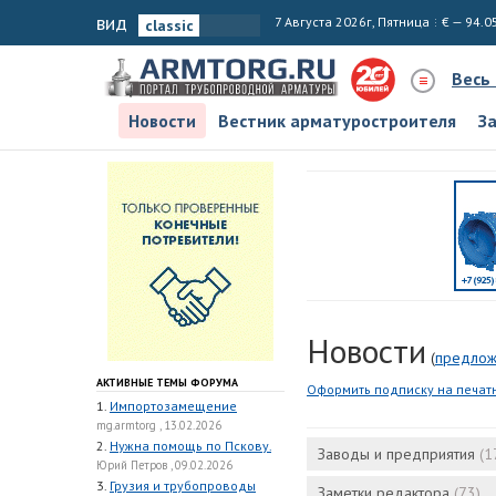
вид
7 Августа 2026г, Пятница
€ — 94.0
Весь
Новости
Вестник арматуростроителя
З
Новости
(
предлож
АКТИВНЫЕ ТЕМЫ ФОРУМА
Оформить подписку на печат
1.
Импортозамещение
mg.armtorg , 13.02.2026
2.
Нужна помощь по Пскову.
Заводы и предприятия
(1
Юрий Петров , 09.02.2026
3.
Грузия и трубопроводы
Заметки редактора
(73)