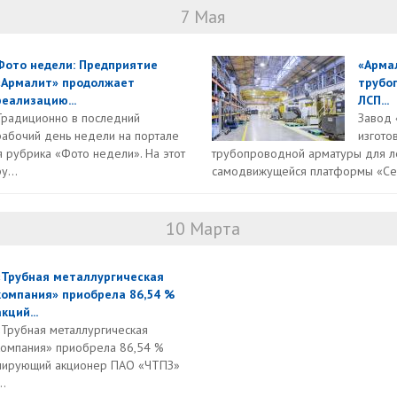
7 Мая
Фото недели: Предприятие
«Арма
«Армалит» продолжает
трубо
реализацию...
ЛСП...
Традиционно в последний
Завод 
рабочий день недели на портале
изгото
рубрика «Фото недели». На этот
трубопроводной арматуры для л
у...
самодвижущейся платформы «Сев
10 Марта
«Трубная металлургическая
компания» приобрела 86,54 %
акций...
«Трубная металлургическая
компания» приобрела 86,54 %
олирующий акционер ПАО «ЧТПЗ»
..