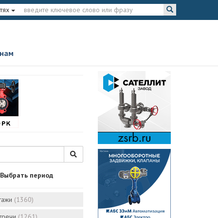
тях
 нам
Выбрать период
тажи
(1360)
стречи
(1261)