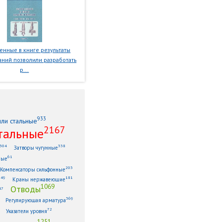
нные в книге результаты
ний позволили разработать
р...
933
или стальные
2167
тальные
304
338
Затворы чугунные
61
ные
203
Компенсаторы сильфонные
149
181
Краны нержавеющие
1069
Отводы
47
369
Регулирующая арматура
72
Указатели уровня
1251