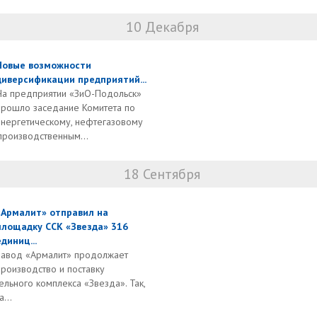
10 Декабря
Новые возможности
диверсификации предприятий...
На предприятии «ЗиО-Подольск»
прошло заседание Комитета по
энергетическому, нефтегазовому
роизводственным...
18 Сентября
«Армалит» отправил на
площадку ССК «Звезда» 316
единиц...
Завод «Армалит» продолжает
производство и поставку
льного комплекса «Звезда». Так,
...