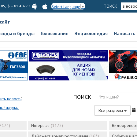
ПОИСК
в новос
585, $ — 81.4077
Select Language
▼
 сайт
аводы и бренды
Голосование
Энциклопедия
Написать
ПОИСК
ить новость
)
ный журнал
Все разделы
7174)
Интервью
(1372)
Видеорепор
Дайджест арматуростроителя
(163)
События и в