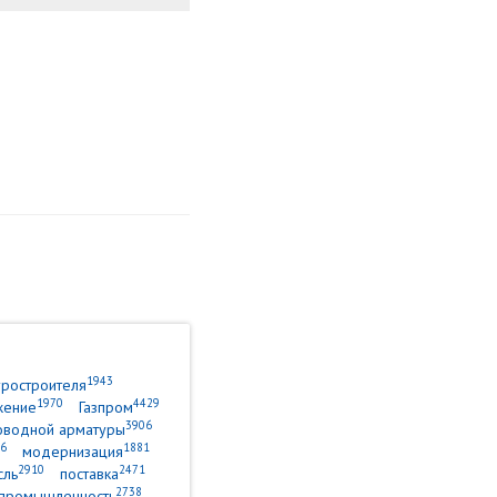
1943
уростроителя
1970
4429
жение
Газпром
3906
оводной арматуры
6
1881
модернизация
2910
2471
сль
поставка
2738
промышленность