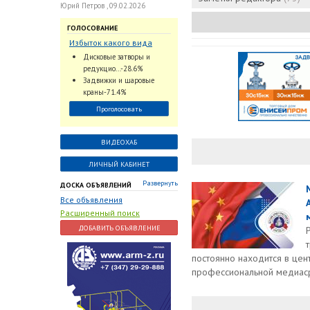
Юрий Петров , 09.02.2026
ГОЛОСОВАНИЕ
Избыток какого вида
трубопроводной
Дисковые затворы и
арматуры наблюдается
редукцио...-28.6%
на Российском рынке с
Задвижки и шаровые
2024 по 2026 годы?
краны-71.4%
Проголосовать
ВИДЕОХАБ
ЛИЧНЫЙ КАБИНЕТ
Развернуть
ДОСКА ОБЪЯВЛЕНИЙ
Все объявления
Расширенный поиск
ДОБАВИТЬ ОБЪЯВЛЕНИЕ
постоянно находится в цен
профессиональной медиас