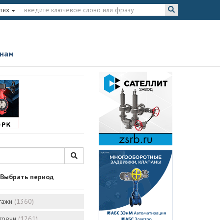
тях
 нам
Выбрать период
тажи
(1360)
стречи
(1261)