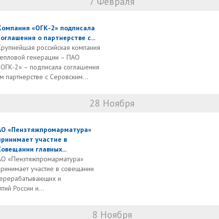
7 Февраля
Компания «ОГК-2» подписала
соглашения о партнерстве с...
Крупнейшая российская компания
тепловой генерации – ПАО
«ОГК-2» – подписала соглашения
 партнерстве с Серовским...
28 Ноября
АО «Пензтяжпромарматура»
принимает участие в
Cовещании главных...
АО «Пензтяжпромарматура»
принимает участие в совещании
перерабатывающих и
ий России и...
8 Ноября