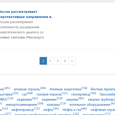
Россия рассматривает
перспективные направления в...
Россия рассматривает
возможность расширения
энергетического диалога со
заявил замглавы Минэнерго
1
2
3
4
>
1852
2494
1760
ние
атомная отрасль
Атомная энергетика
Вестник Армат
2292
5460
5132
2550
выставка
газ
газовая отрасль
газопровод
Газоснаб
2119
2823
2320
3691
ЖКХ
задвижка
задвижки
закупки
закупки трубопр
92
1398
1724
143
импортозамещение
клапаны
котельное оборудование
3523
1715
3591
4691
ь
нефтепровод
нефть
Нефть и газ
нефтяная отра
1577
2162
2717
ния
поставка трубопроводной арматуры
производство