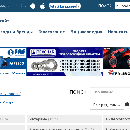
ПОИСК
в новос
366, $ — 82.1665
Select Language
▼
 сайт
аводы и бренды
Голосование
Энциклопедия
Написать
ПОИСК
ить новость
)
ный журнал
Все разделы
7174)
Интервью
(1372)
Видеорепор
Дайджест арматуростроителя
(163)
События и в