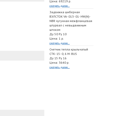
Цена: 69219 р.
смотреть далее...
Задвижка шиберная
ВЭЛСТОК VA- 013- 01- HW(N)-
NBR чугунная межфланцевая
штурвал с невыдвижным
штоком
Ду 50 Ру 10
Цена: 1 р.
смотреть далее...
Счетчик тепла крыльчатый
СТК- 15- 0, 6 M- BUS
Ду 15 Ру 16
Цена: 3640 р.
смотреть далее...