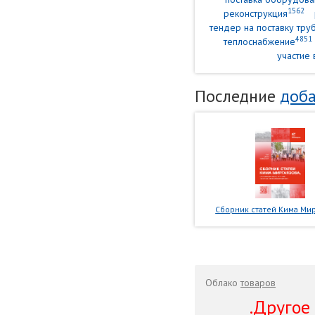
1562
реконструкция
тендер на поставку тр
4851
теплоснабжение
участие 
Последние
доба
Сборник статей Кима Мир
Облако
товаров
.Другое .