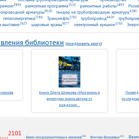
3859
1513
1893
ремонт
ремонтная программа
ремонтные работы
Росн
3028
4280
убопроводной арматуры
тендер на трубопроводную арматуру
2786
2782
4420
теплоэнергетика
Транснефть
трубопровод
трубопров
2623
5077
1763
в выставке
шаровые краны
электронный аукцион
Энерг
вления библиотеки
(
предложить книгу
)
гаязова
Книга Олега Шпакова «Моя жизнь и
Приведе
арматура» жизнь автора от
исследова
рождения...
2101
...
Вент
166
161
Блоки предохранительных клапанов
Вентили бронзовые