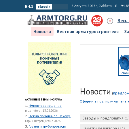
вид
8 Августа 2026г, Суббота
€ — 94.8
Весь
Новости
Вестник арматуростроителя
З
Новости
(
предлож
АКТИВНЫЕ ТЕМЫ ФОРУМА
Оформить подписку на печат
1.
Импортозамещение
mg.armtorg , 13.02.2026
2.
Нужна помощь по Пскову.
Заводы и предприятия
(1
Юрий Петров , 09.02.2026
3.
Грузия и трубопроводы
Заметки редактора
(73)