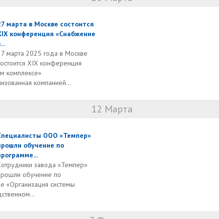
27 марта в Москве состоится
XIX конференция «Снабжение
...
27 марта 2025 года в Москве
состоится XIX конференция
м комплексе»
низованная компанией...
12 Марта
Специалисты ООО «Темпер»
прошли обучение по
программе...
Cотрудники завода «Темпер»
прошли обучение по
е «Организация системы
ственном...