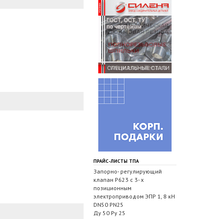
ПРАЙС-ЛИСТЫ ТПА
Запорно- регулирующий
клапан Р623 с 3- х
позиционным
электроприводом ЭПР 1, 8 кН
DN50 PN25
Ду 50 Ру 25