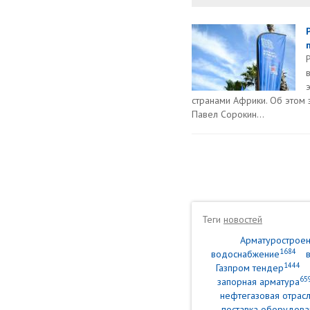
странами Африки. Об этом 
Павел Сорокин...
Теги
новостей
Арматурострое
1684
водоснабжение
1444
Газпром тендер
65
запорная арматура
нефтегазовая отрасл
поставка оборудова