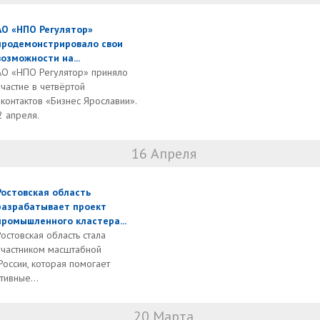
АО «НПО Регулятор»
продемонстрировало свои
возможности на...
АО «НПО Регулятор» приняло
участие в четвёртой
онтактов «Бизнес Ярославии».
2 апреля.
16 Апреля
Ростовская область
разрабатывает проект
промышленного кластера...
Ростовская область стала
участником масштабной
оссии, которая помогает
ивные...
20 Марта