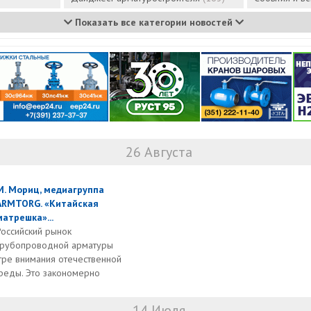
Показать все категории новостей
26 Августа
М. Мориц, медиагруппа
ARMTORG. «Китайская
матрешка»...
Российский рынок
трубопроводной арматуры
тре внимания отечественной
реды. Это закономерно
14 Июля