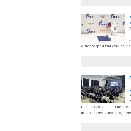
о долгосрочном социальном
главных механиков нефте
нефтехимических предприят