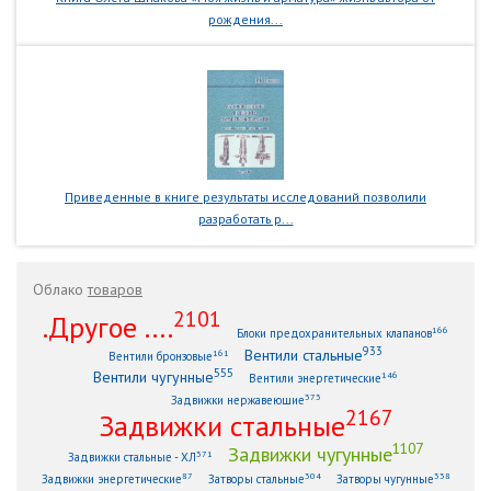
рождения...
Приведенные в книге результаты исследований позволили
разработать р...
Облако
товаров
2101
.Другое ....
166
Блоки предохранительных клапанов
933
Вентили стальные
161
Вентили бронзовые
555
Вентили чугунные
146
Вентили энергетические
373
Задвижки нержавеющие
2167
Задвижки стальные
1107
Задвижки чугунные
371
Задвижки стальные - ХЛ
87
304
338
Задвижки энергетические
Затворы стальные
Затворы чугунные