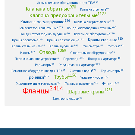
119
Испытательное оборудование для ТПА
970
Клапана обратные
61
Клапана отсечные
1127
Клапана предохранительные
686
Клапана регулирующие
128
Клапана энергетические
203
63
Компенсаторы сильфонные
Конденсатоотводчики стальные
70
220
Конденсатоотводчики чугунные
Котельное оборудование
610
Краны стальные
149
181
Краны бронзовые
Краны нержавеющие
87
149
88
433
Краны стальные - ХЛ
Краны чугунные
Манометры
Метизы
1069
Отводы
247
96
Насосы
Отопительное оборудование
46
441
48
Переключающие устройства
Переходы
Пожарная арматура
33
369
Радиаторы
Регулирующая арматура
53
176
57
Ремонтное оборудование для ТПА
Счетчики воды
Термометры
1156
Трубы
492
Тройники
72
Указатели уровня
67
410
206
Уплотнительные материалы
Фильтры, грязевики
Фитинги
2414
Фланцы
1251
Шаровые краны
261
Электроприводы