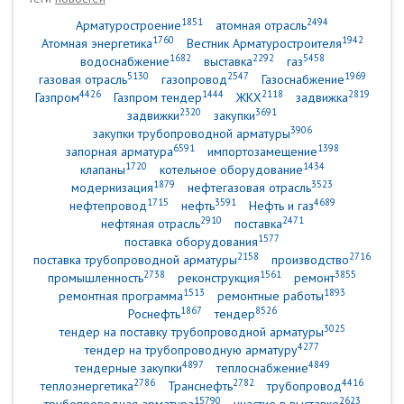
1851
2494
Арматуростроение
атомная отрасль
1760
1942
Атомная энергетика
Вестник Арматуростроителя
1682
2292
5458
водоснабжение
выставка
газ
5130
2547
1969
газовая отрасль
газопровод
Газоснабжение
4426
1444
2118
2819
Газпром
Газпром тендер
ЖКХ
задвижка
2320
3691
задвижки
закупки
3906
закупки трубопроводной арматуры
6591
1398
запорная арматура
импортозамещение
1720
1434
клапаны
котельное оборудование
1879
3523
модернизация
нефтегазовая отрасль
1715
3591
4689
нефтепровод
нефть
Нефть и газ
2910
2471
нефтяная отрасль
поставка
1577
поставка оборудования
2158
2716
поставка трубопроводной арматуры
производство
2738
1561
3855
промышленность
реконструкция
ремонт
1513
1893
ремонтная программа
ремонтные работы
1867
8526
Роснефть
тендер
3025
тендер на поставку трубопроводной арматуры
4277
тендер на трубопроводную арматуру
4897
4849
тендерные закупки
теплоснабжение
2786
2782
4416
теплоэнергетика
Транснефть
трубопровод
15790
2623