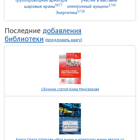
трубопроводная арматура
участие в выставке
5077
1763
шаровые краны
электронный аукцион
5728
Энергетика
Последние
добавления
библиотеки
(
предложить книгу
)
Сборник статей Кима Миргаязова
Книга Олега Шпакова «Моя жизнь и арматура» жизнь автора от