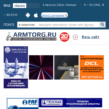
вид
6 Августа 2026г, Четверг
€ — 93.1901, $
— 80.9293
Select Language
▼
ПОИСК
в новостях
Весь сайт