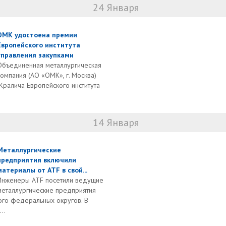
24 Января
ОМК удостоена премии
Европейского института
управления закупками
Объединенная металлургическая
компания (АО «ОМК», г. Москва)
ралича Европейского института
14 Января
Металлургические
предприятия включили
материалы от ATF в свой...
Инженеры ATF посетили ведущие
металлургические предприятия
ого федеральных округов. В
..