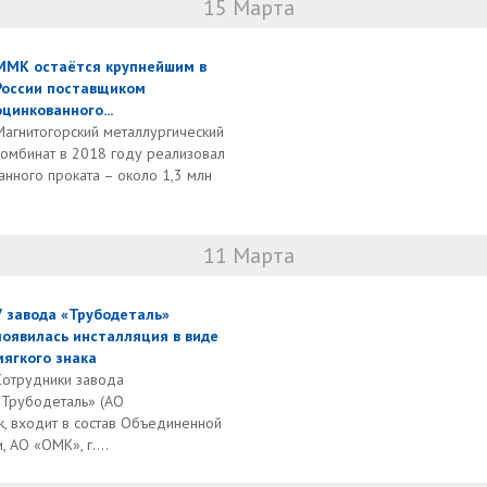
15 Марта
ММК остаётся крупнейшим в
России поставщиком
оцинкованного...
Магнитогорский металлургический
комбинат в 2018 году реализовал
нного проката – около 1,3 млн
11 Марта
У завода «Трубодеталь»
появилась инсталляция в виде
мягкого знака
Сотрудники завода
«Трубодеталь» (АО
ск, входит в состав Объединенной
 АО «ОМК», г....