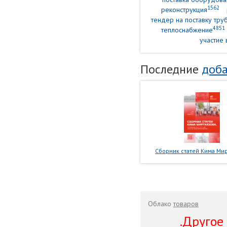
1562
реконструкция
тендер на поставку тр
4851
теплоснабжение
участие 
Последние
доба
Сборник статей Кима Мир
Облако
товаров
.Другое .