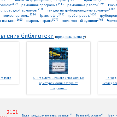
3859
1513
1893
ремонт
ремонтная программа
ремонтные работы
Росн
3028
4280
убопроводной арматуры
тендер на трубопроводную арматуру
2786
2782
4420
теплоэнергетика
Транснефть
трубопровод
трубопров
2623
5077
1763
в выставке
шаровые краны
электронный аукцион
Энерг
вления библиотеки
(
предложить книгу
)
гаязова
Книга Олега Шпакова «Моя жизнь и
Приведе
арматура» жизнь автора от
исследова
рождения...
2101
...
Вент
166
161
Блоки предохранительных клапанов
Вентили бронзовые