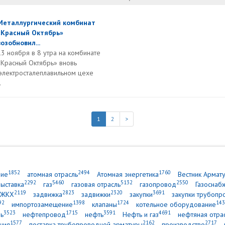
Металлургический комбинат
«Красный Октябрь»
возобновил...
13 ноября в 8 утра на комбинате
«Красный Октябрь» вновь
 электросталеплавильном цехе
.
1
2
>
1852
2494
1760
ние
атомная отрасль
Атомная энергетика
Вестник Армат
2292
5460
5132
2550
выставка
газ
газовая отрасль
газопровод
Газоснаб
2119
2823
2320
3691
ЖКХ
задвижка
задвижки
закупки
закупки трубопр
92
1398
1724
143
импортозамещение
клапаны
котельное оборудование
3523
1715
3591
4691
ь
нефтепровод
нефть
Нефть и газ
нефтяная отра
1577
2162
2717
ния
поставка трубопроводной арматуры
производство