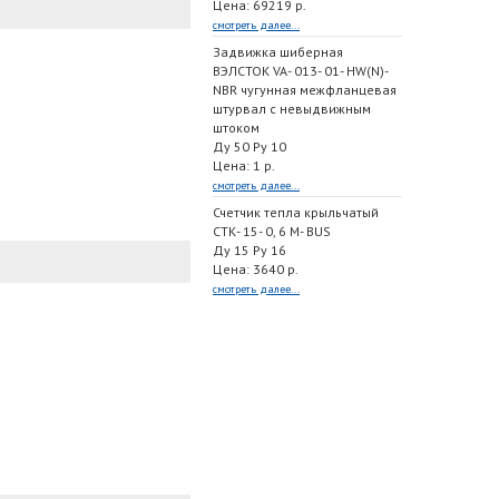
Цена: 69219 р.
смотреть далее...
Задвижка шиберная
ВЭЛСТОК VA- 013- 01- HW(N)-
NBR чугунная межфланцевая
штурвал с невыдвижным
штоком
Ду 50 Ру 10
Цена: 1 р.
смотреть далее...
Счетчик тепла крыльчатый
СТК- 15- 0, 6 M- BUS
Ду 15 Ру 16
Цена: 3640 р.
смотреть далее...