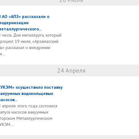
В АО «АПЗ» рассказали о
модернизации
металлургического...
В честь Дня металлурга, который
прошел 19 июля, «Арзамасский
д» рассказал о внедрении
...
24 Апреля
«УКЭМ» осуществило поставку
вакуумных водокольцевых
насосов...
В апреле этого года состоялся
запуск насосов вакуумных
горском Металлургическом
УКЭМ...