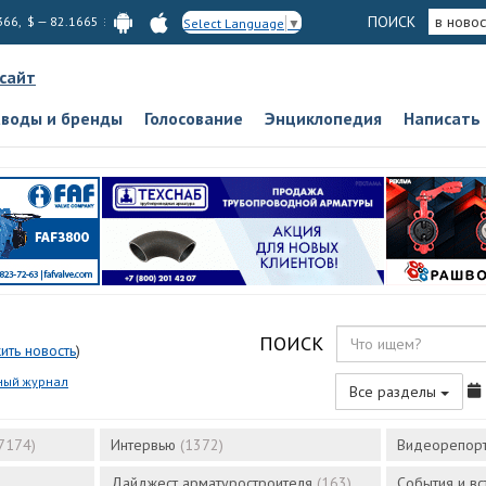
ПОИСК
в новос
366, $ — 82.1665
Select Language
▼
 сайт
аводы и бренды
Голосование
Энциклопедия
Написать
ПОИСК
ить новость
)
ный журнал
Все разделы
7174)
Интервью
(1372)
Видеорепор
Дайджест арматуростроителя
(163)
События и в