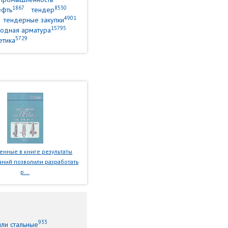
1867
8530
ефть
тендер
4901
тендерные закупки
15795
одная арматура
5729
етика
нные в книге результаты
ний позволили разработать
р...
933
или стальные