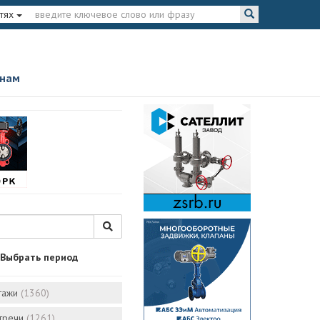
тях
 нам
Выбрать период
тажи
(1360)
стречи
(1261)