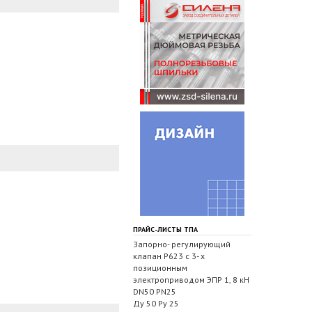
ПРАЙС-ЛИСТЫ ТПА
Запорно- регулирующий
клапан Р623 с 3- х
позиционным
электроприводом ЭПР 1, 8 кН
DN50 PN25
Ду 50 Ру 25