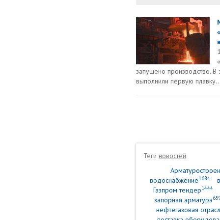
запущено производство. В
выполнили первую плавку..
Теги
новостей
Арматурострое
1684
водоснабжение
1444
Газпром тендер
65
запорная арматура
нефтегазовая отрасл
поставка оборудова