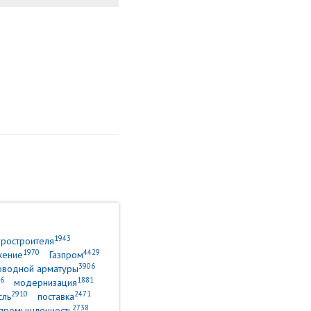
1943
уростроителя
1970
4429
жение
Газпром
3906
оводной арматуры
6
1881
модернизация
2910
2471
сль
поставка
2738
промышленность