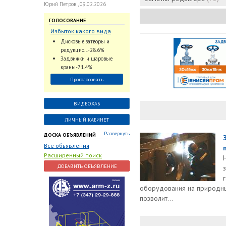
Юрий Петров , 09.02.2026
ГОЛОСОВАНИЕ
Избыток какого вида
трубопроводной
Дисковые затворы и
арматуры наблюдается
редукцио...-28.6%
на Российском рынке с
Задвижки и шаровые
2024 по 2026 годы?
краны-71.4%
Проголосовать
ВИДЕОХАБ
ЛИЧНЫЙ КАБИНЕТ
Развернуть
ДОСКА ОБЪЯВЛЕНИЙ
Все объявления
Расширенный поиск
ДОБАВИТЬ ОБЪЯВЛЕНИЕ
оборудования на природный
позволит...