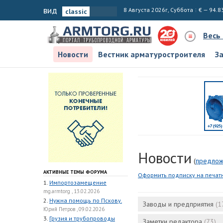
вид
8 Августа 2026г, Суббота
€ — 94.8
Весь
Новости
Вестник арматуростроителя
З
Новости
(
предлож
АКТИВНЫЕ ТЕМЫ ФОРУМА
Оформить подписку на печат
1.
Импортозамещение
mg.armtorg , 13.02.2026
2.
Нужна помощь по Пскову.
Заводы и предприятия
(1
Юрий Петров , 09.02.2026
3.
Грузия и трубопроводы
Заметки редактора
(73)