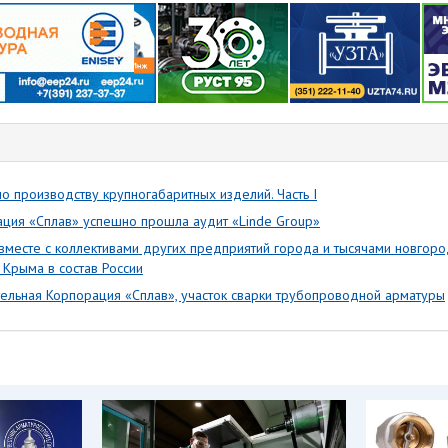
о производству крупногабаритных изделий. Часть I
ация «Сплав» успешно прошла аудит «Linde Group»
вместе с коллективами других предприятий города и тысячами новгор
Крыма в состав России
ельная Корпорация «Сплав», участок сварки трубопроводной арматуры