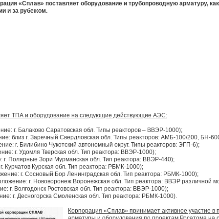
рация «Сплав» поставляет оборудование и трубопроводную арматуру, как
ии и за рубежом.
яет ТПА и оборудование на следующие действующие АЭС:
ие: г. Балаково Саратовская обл. Типы реакторов – ВВЭР-1000);
е: близ г. Заречный Свердловская обл. Типы реакторов: АМБ-100/200, БН-600
ие: г. Билибино Чукотский автономный округ. Типы реакторов: ЭГП-6);
ие: г. Удомля Тверская обл. Тип реактора: ВВЭР-1000);
 г. Полярные Зори Мурманская обл. Тип реактора: ВВЭР-440);
. Курчатов Курская обл. Тип реактора: РБМК-1000);
ение: г. Сосновый Бор Ленинградская обл. Тип реактора: РБМК-1000);
ложение: г. Нововоронеж Воронежская обл. Тип реактора: ВВЭР различной м
: г. Волгодонск Ростовская обл. Тип реактора: ВВЭР-1000);
е: г. Десногорска Смоленская обл. Тип реактора: РБМК-1000).
Корпорация «Сплав» принимает активное участие в 
арматуры и оборудования по проектам Росатома на 