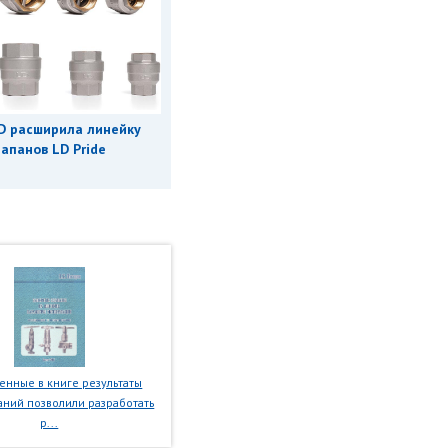
D расширила линейку
апанов LD Pride
нные в книге результаты
ний позволили разработать
р...