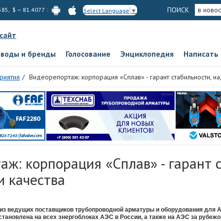
ПОИСК
в новос
585, $ — 81.4077
Select Language
▼
 сайт
аводы и бренды
Голосование
Энциклопедия
Написать
риятия
Видеорепортаж: корпорация «Сплав» - гарант стабильности, на
ж: корпорация «Сплав» - гарант 
и качества
 из ведущих поставщиков трубопроводной арматуры и оборудования для 
тановлена на всех энергоблоках АЭС в России, а также на АЭС за рубеж