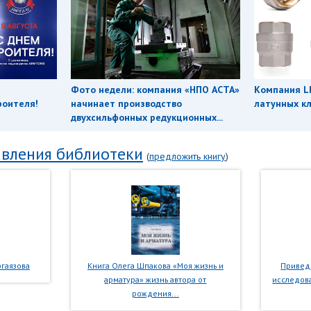
Фото недели: компания «НПО АСТА»
Компания L
роителя!
начинает производство
латунных кл
двухсильфонных редукционных...
вления библиотеки
(
предложить книгу
)
гаязова
Книга Олега Шпакова «Моя жизнь и
Приведе
арматура» жизнь автора от
исследова
рождения...