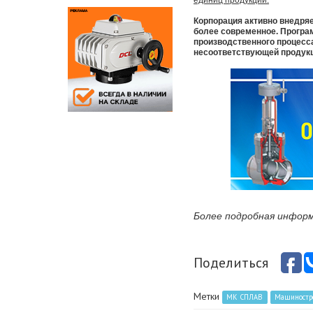
единиц продукции.
Корпорация активно внедря
более современное. Програм
производственного процесса
несоответствующей продукц
Более подробная информ
Поделиться
Метки
МК СПЛАВ
Машиностр