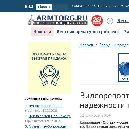
вид
7 Августа 2026г, Пятница
€ — 94.0
Весь
Новости
Вестник арматуростроителя
З
Новости
Заводы и предп
Видеорепорта
АКТИВНЫЕ ТЕМЫ ФОРУМА
надежности 
1.
Импортозамещение
mg.armtorg , 13.02.2026
22 Октября 2014
2.
Нужна помощь по Пскову.
Юрий Петров , 09.02.2026
Корпорация «Сплав» – один
3.
Грузия и трубопроводы
трубопроводная арматура ус