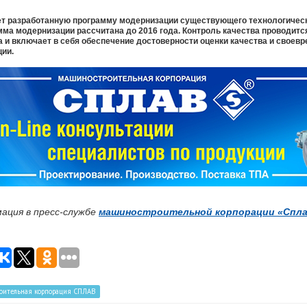
ет разработанную программу модернизации существующего технологическ
ма модернизации рассчитана до 2016 года. Контроль качества проводится
 и включает в себя обеспечение достоверности оценки качества и своев
ии.
ация в пресс-службе
машиностроительной корпорации «Спла
оительная корпорация СПЛАВ