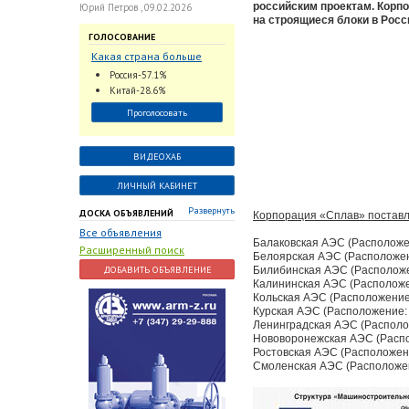
российским проектам. Корпо
Юрий Петров , 09.02.2026
на строящиеся блоки в Росс
ГОЛОСОВАНИЕ
Какая страна больше
всего поставляет
Россия-57.1%
трубопроводную
Китай-28.6%
арматуру в химическую
Проголосовать
отрасль?
ВИДЕОХАБ
ЛИЧНЫЙ КАБИНЕТ
Развернуть
ДОСКА ОБЪЯВЛЕНИЙ
Корпорация «Сплав» поставл
Все объявления
Балаковская АЭС (Расположен
Расширенный поиск
Белоярская АЭС (Расположени
ДОБАВИТЬ ОБЪЯВЛЕНИЕ
Билибинская АЭС (Расположен
Калининская АЭС (Расположен
Кольская АЭС (Расположение:
Курская АЭС (Расположение: г
Ленинградская АЭС (Располож
Нововоронежская АЭС (Распо
Ростовская АЭС (Расположение
Смоленская АЭС (Расположени