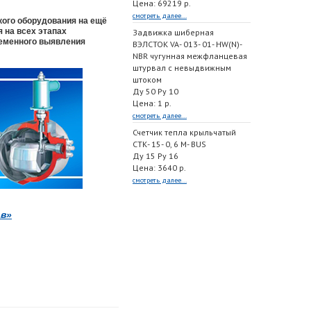
Цена: 69219 р.
смотреть далее...
ого оборудования на ещё
 на всех этапах
Задвижка шиберная
ременного выявления
ВЭЛСТОК VA- 013- 01- HW(N)-
NBR чугунная межфланцевая
штурвал с невыдвижным
штоком
Ду 50 Ру 10
Цена: 1 р.
смотреть далее...
Счетчик тепла крыльчатый
СТК- 15- 0, 6 M- BUS
Ду 15 Ру 16
Цена: 3640 р.
смотреть далее...
в»