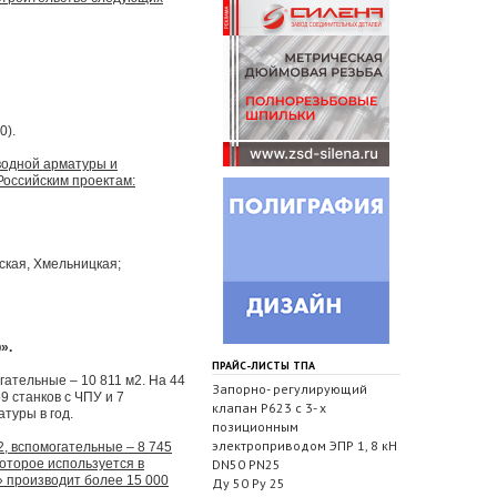
0).
водной арматуры и
оссийским проектам:
ская, Хмельницкая;
».
ПРАЙС-ЛИСТЫ ТПА
ательные – 10 811 м2. На 44
Запорно- регулирующий
 станков с ЧПУ и 7
клапан Р623 с 3- х
туры в год.
позиционным
электроприводом ЭПР 1, 8 кН
, вспомогательные – 8 745
оторое используется в
DN50 PN25
» производит более 15 000
Ду 50 Ру 25