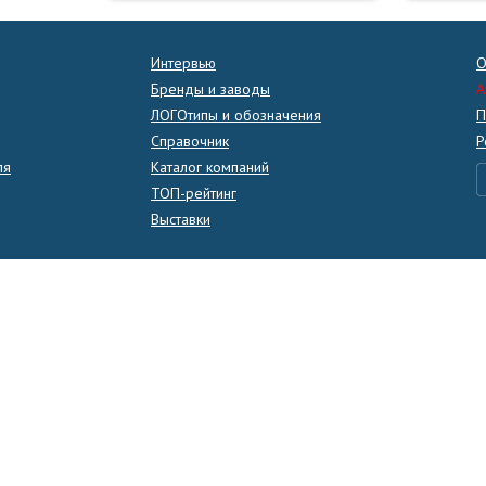
Интервью
О
Бренды и заводы
A
ЛОГОтипы и обозначения
П
Справочник
Р
ля
Каталог компаний
ТОП-рейтинг
Выставки