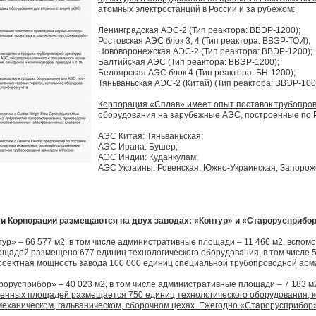
атомных электростанций в России и за рубежом:
Ленинградская АЭС-2 (Тип реактора: ВВЭР-1200);
Ростовская АЭС блок 3, 4 (Тип реактора: ВВЭР-ТОИ);
Нововоронежская АЭС-2 (Тип реактора: ВВЭР-1200);
Балтийская АЭС (Тип реактора: ВВЭР-1200);
Белоярская АЭС блок 4 (Тип реактора: БН-1200);
Тяньваньская АЭС-2 (Китай) (Тип реактора: ВВЭР-100
Корпорация «Сплав» имеет опыт поставок трубопро
оборудования на зарубежные АЭС, построенные по Р
АЭС Китая: Тяньваньская;
АЭС Ирана: Бушер;
АЭС Индии: Куданкулам;
АЭС Украины: Ровенская, Южно-Украинская, Запорож
 Корпорации размещаются на двух заводах: «Контур» и «Старорусприбор
р» – 66 577 м2, в том числе административные площади – 11 466 м2, вспомог
щадей размещено 677 единиц технологического оборудования, в том числе 59
оектная мощность завода 100 000 единиц специальной трубопроводной арма
русприбор» – 40 023 м2, в том числе административные площади – 7 183 м2
венных площадей размещается 750 единиц технологического оборудования, к
механическом, гальваническом, сборочном цехах. Ежегодно «Старорусприбор