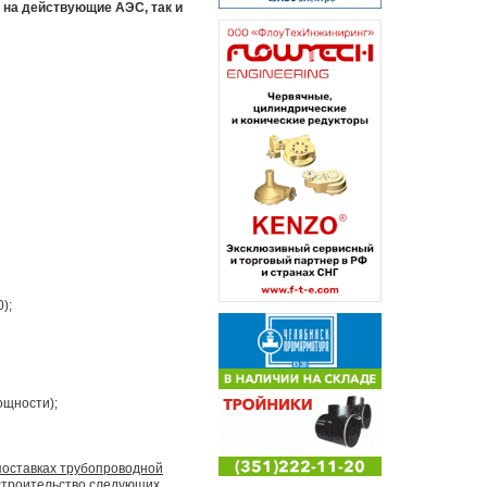
 на действующие АЭС, так и
);
ощности);
поставках трубопроводной
строительство следующих