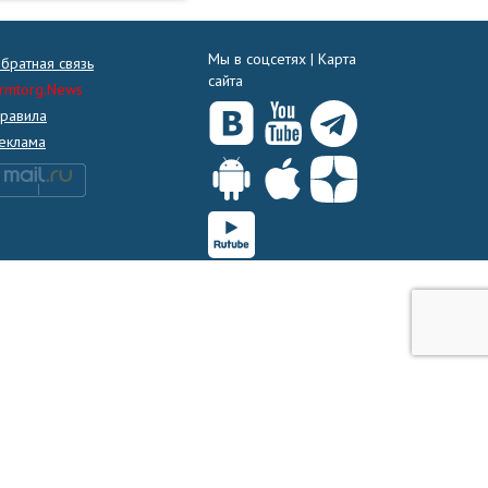
Мы в соцсетях |
Карта
братная связь
сайта
rmtorg.News
равила
еклама