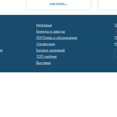
рождения...
Интервью
О
Бренды и заводы
A
ЛОГОтипы и обозначения
П
Справочник
Р
ля
Каталог компаний
ТОП-рейтинг
Выставки