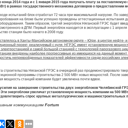
о конца 2014 года и с 1 января 2015 года получать плату за поставляемую
мВт) в рамках государственного механизма договоров о предоставлении м
 ходе испытаний блок отработал 72 часа при максимальной нагрузке. По зав
пробования на блоке были успешно проведены аттестационные испытания д
оборудования. Таким образом, третий энергоблок Няганской ГРЭС будет введ
мотренного в ДПМ. Первый энергоблок находится в эксплуатации с 1 апреля 2
ство станции было начато в 2008 году.
влялось в Ханты-Мансийском автономном округе – Югре, в центре нефте- и 
тиционный проект, реализуемый с нуля. НГРЭС имеет установленную мощност
электростанцией и самой большой станцией с технологией парогазового цикл
станции внедрены наиболее прогрессивные из имеющихся на данный момент 
достичь непревзойденных показателей эффективности среди российских эле
а строительства Няганской ГРЭС в очередной раз продемонстрировало тверд
иционной программы строительства 2 500 МВт новых мощностей. После зав
ая мощность станций компании будет увеличена почти вдвое.
 усилия на завершение строительства двух энергоблоков Челябинской ГР
Эти энергоблоки увеличат установленную мощность компании на 500 МВт 
т удовлетворить спрос крупных металлургических и машиностроительных 
тивным коммуникациям
Fortum