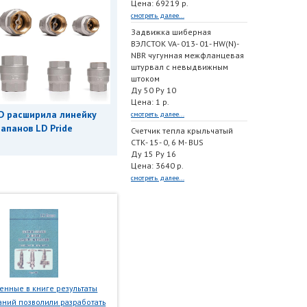
Цена: 69219 р.
смотреть далее...
Задвижка шиберная
ВЭЛСТОК VA- 013- 01- HW(N)-
NBR чугунная межфланцевая
штурвал с невыдвижным
штоком
Ду 50 Ру 10
Цена: 1 р.
D расширила линейку
смотреть далее...
апанов LD Pride
Счетчик тепла крыльчатый
СТК- 15- 0, 6 M- BUS
Ду 15 Ру 16
Цена: 3640 р.
смотреть далее...
нные в книге результаты
ний позволили разработать