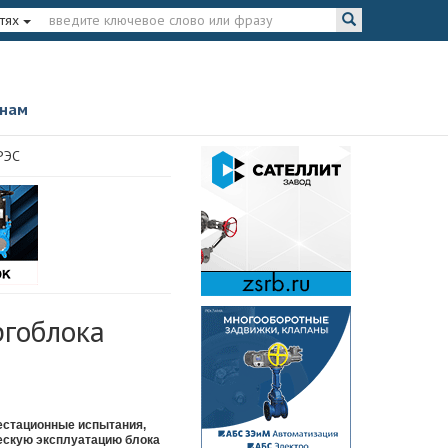
тях
 нам
РЭС
ргоблока
естационные испытания,
ескую эксплуатацию блока