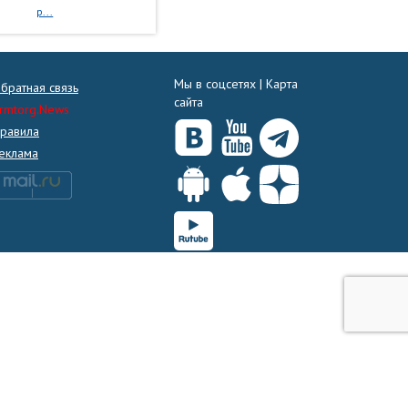
р...
Мы в соцсетях |
Карта
братная связь
сайта
rmtorg.News
равила
еклама