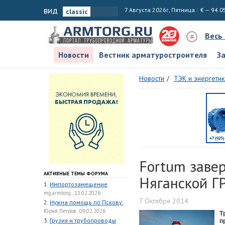
вид
7 Августа 2026г, Пятница
€ — 94.0
Весь
Новости
Вестник арматуростроителя
З
Новости
ТЭК и энергетик
Fortum завер
АКТИВНЫЕ ТЕМЫ ФОРУМА
Няганской Г
1.
Импортозамещение
mg.armtorg , 13.02.2026
7 Октября 2014
2.
Нужна помощь по Пскову.
Юрий Петров , 09.02.2026
Т
3.
Грузия и трубопроводы
п