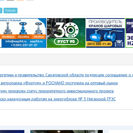
С
Fortum
ргетики и правительство Саратовской области подписали соглашение о
 ветропарка «Фортум» и РОСНАНО поступила на оптовый рынок
ум» присвоен статус приоритетного инвестиционного проекта
уско-наладочным работам на энергоблоке № 3 Няганской ГРЭС