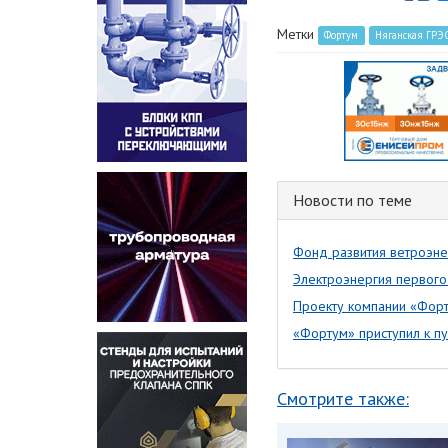
Метки
Фортум
Няганская ГРЭ
Новости по теме
Фонд развития ветроэне
Электроэнергия первого
Проекту компании «Форт
«Фортум» приступил к п
Смотрите также: