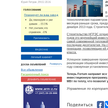
д
Юрий Петров , 09.02.2026
(
ГОЛОСОВАНИЕ
В
Планирует ли ваш завод
о
использовать
Да, планируем и уже
технологических параметров 
промышленный
месяцев раньше срока, предус
делаем ...-33.3%
интеллект и цифровые
декабря 2013 года. Строитель
Нет, считаем, что
заказы для ускорения
справляем...-0%
Строительство НГРЭС осущест
обработки заказов и
годов это крупнейший инвес
Проголосовать
оперативной отгрузки
самой современной тепловой 
продукции конечному
последние десятилетия. На 
потребителю?
генерации, позволяющие ей 
ВИДЕОХАБ
класса.
ЛИЧНЫЙ КАБИНЕТ
Успешное завершение проект
реализации обширной инвест
Развернуть
ДОСКА ОБЪЯВЛЕНИЙ
году совокупная установленн
Все объявления
Расширенный поиск
Теперь Fortum направит все
инвестиционную программу. 
ДОБАВИТЬ ОБЪЯВЛЕНИЕ
МВт по теплу, что позволи
Управление по корпора
Поделиться