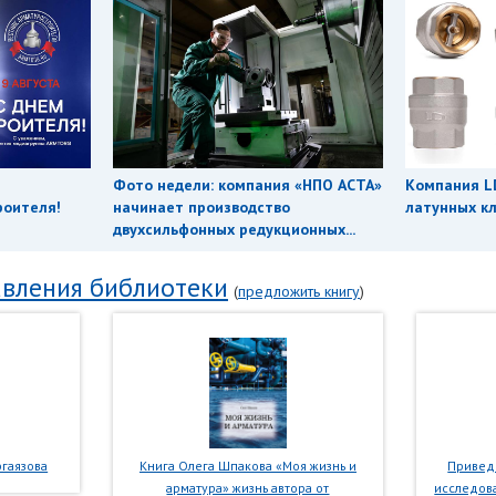
Фото недели: компания «НПО АСТА»
Компания L
роителя!
начинает производство
латунных кл
двухсильфонных редукционных...
вления библиотеки
(
предложить книгу
)
гаязова
Книга Олега Шпакова «Моя жизнь и
Приведе
арматура» жизнь автора от
исследова