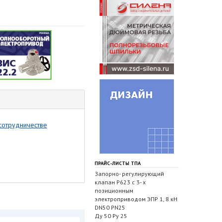
 сотрудничестве
ПРАЙС-ЛИСТЫ ТПА
Запорно- регулирующий
клапан Р623 с 3- х
позиционным
электроприводом ЭПР 1, 8 кН
DN50 PN25
Ду 50 Ру 25