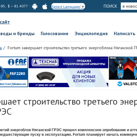
ПОИСК
в новос
585, $ — 81.4077
Select Language
▼
 сайт
аводы и бренды
Голосование
Энциклопедия
Написать
а
Fortum завершает строительство третьего энергоблока Няганской Г
шает строительство третьего эне
РЭС
ретий энергоблок Няганской ГРЭС прошел комплексное опробование и атт
редшествующие пуску в эксплуатацию. Fortum планирует начать коммерч