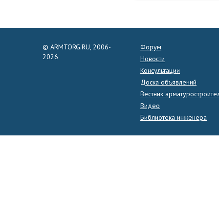
© ARMTORG.RU, 2006-
Форум
2026
Новости
Консультации
Доска объявлений
Вестник арматуростроите
Видео
Библиотека инженера