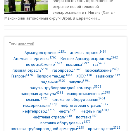
Вчера состоялось торжественное
открытие новой тепловой
электростанции в г. Нягань (Ханты-
Мансийский автономный округ-Югра). В церемонии...
Теги
новостей
1851
2494
Арматуростроение
атомная отрасль
1760
1942
Атомная энергетика
Вестник Арматуростроителя
1682
2292
5458
водоснабжение
выставка
газ
5130
2547
1969
газовая отрасль
газопровод
Газоснабжение
4426
1444
2118
2819
Газпром
Газпром тендер
ЖКХ
задвижка
2320
3691
задвижки
закупки
3906
закупки трубопроводной арматуры
6591
1398
запорная арматура
импортозамещение
1720
1434
клапаны
котельное оборудование
1879
3523
модернизация
нефтегазовая отрасль
1715
3591
4689
нефтепровод
нефть
Нефть и газ
2910
2471
нефтяная отрасль
поставка
1577
поставка оборудования
2158
2716
поставка трубопроводной арматуры
производство