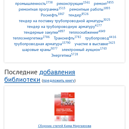
2738
1561
3855
промышленность
реконструкция
ремонт
1513
1893
ремонтная программа
ремонтные работы
1867
8526
Роснефть
тендер
3025
тендер на поставку трубопроводной арматуры
4277
тендер на трубопроводную арматуру
4897
4849
тендерные закупки
теплоснабжение
2786
2782
4416
теплоэнергетика
Транснефть
трубопровод
15790
2623
трубопроводная арматура
участие в выставке
5077
1763
шаровые краны
электронный аукцион
5728
Энергетика
Последние
добавления
библиотеки
(
предложить книгу
)
Сборник статей Кима Миргаязова