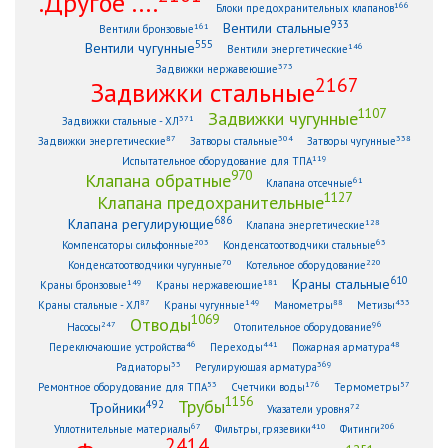
.Другое ....
166
Блоки предохранительных клапанов
933
Вентили стальные
161
Вентили бронзовые
555
Вентили чугунные
146
Вентили энергетические
373
Задвижки нержавеющие
2167
Задвижки стальные
1107
Задвижки чугунные
371
Задвижки стальные - ХЛ
87
304
338
Задвижки энергетические
Затворы стальные
Затворы чугунные
119
Испытательное оборудование для ТПА
970
Клапана обратные
61
Клапана отсечные
1127
Клапана предохранительные
686
Клапана регулирующие
128
Клапана энергетические
203
63
Компенсаторы сильфонные
Конденсатоотводчики стальные
70
220
Конденсатоотводчики чугунные
Котельное оборудование
610
Краны стальные
149
181
Краны бронзовые
Краны нержавеющие
87
149
88
433
Краны стальные - ХЛ
Краны чугунные
Манометры
Метизы
1069
Отводы
247
96
Насосы
Отопительное оборудование
46
441
48
Переключающие устройства
Переходы
Пожарная арматура
33
369
Радиаторы
Регулирующая арматура
53
176
57
Ремонтное оборудование для ТПА
Счетчики воды
Термометры
1156
Трубы
492
Тройники
72
Указатели уровня
67
410
206
Уплотнительные материалы
Фильтры, грязевики
Фитинги
2414