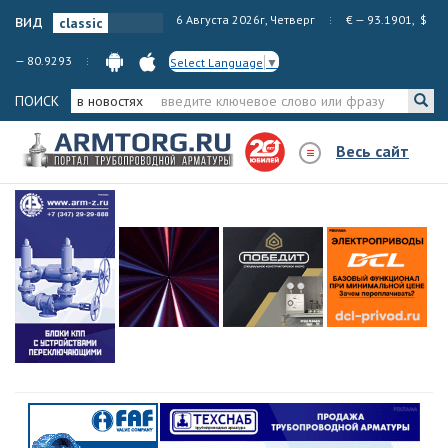
вид
6 Августа 2026г, Четверг
€ — 93.1901, $
— 80.9293
Select Language
▼
ПОИСК
в новостях
Весь сайт