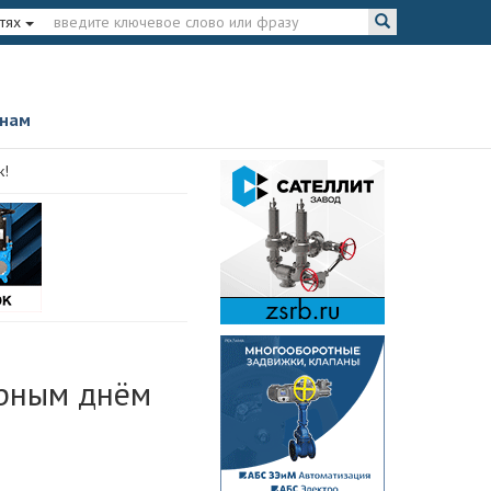
тях
 нам
к!
рным днём