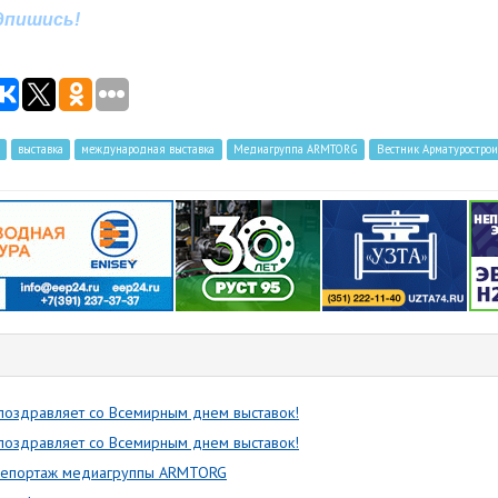
одпишись!
выставка
международная выставка
Медиагруппа ARMTORG
Вестник Арматурострои
оздравляет со Всемирным днем выставок!
оздравляет со Всемирным днем выставок!
репортаж медиагруппы ARMTORG