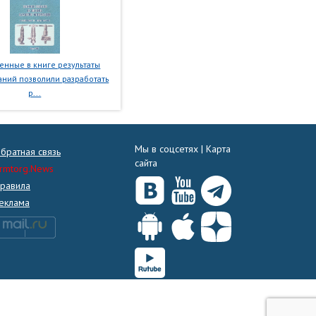
нные в книге результаты
ний позволили разработать
р...
Мы в соцсетях |
Карта
братная связь
сайта
rmtorg.News
равила
еклама