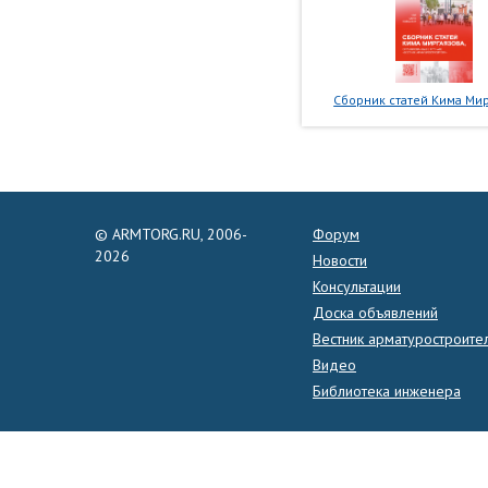
Сборник статей Кима Мир
© ARMTORG.RU, 2006-
Форум
2026
Новости
Консультации
Доска объявлений
Вестник арматуростроите
Видео
Библиотека инженера