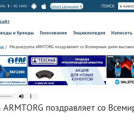
ПОИСК
в новос
366, $ — 82.1665
Select Language
▼
 сайт
аводы и бренды
Голосование
Энциклопедия
Написать
чи
Медиагруппа ARMTORG поздравляет со Всемирным днём выставо
 ARMTORG поздравляет со Всеми