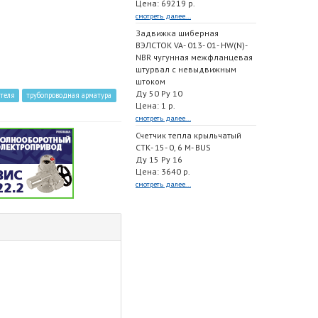
Цена: 69219 р.
смотреть далее...
Задвижка шиберная
ВЭЛСТОК VA- 013- 01- HW(N)-
NBR чугунная межфланцевая
штурвал с невыдвижным
штоком
Ду 50 Ру 10
теля
трубопроводная арматура
Цена: 1 р.
смотреть далее...
Счетчик тепла крыльчатый
СТК- 15- 0, 6 M- BUS
Ду 15 Ру 16
Цена: 3640 р.
смотреть далее...