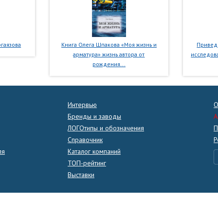
гаязова
Книга Олега Шпакова «Моя жизнь и
Приведе
арматура» жизнь автора от
исследова
рождения...
Интервью
О
Бренды и заводы
A
ЛОГОтипы и обозначения
П
Справочник
Р
ля
Каталог компаний
ТОП-рейтинг
Выставки