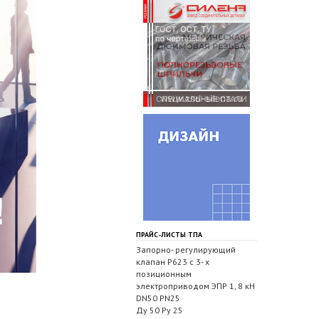
ПРАЙС-ЛИСТЫ ТПА
Запорно- регулирующий
клапан Р623 с 3- х
позиционным
электроприводом ЭПР 1, 8 кН
DN50 PN25
Ду 50 Ру 25