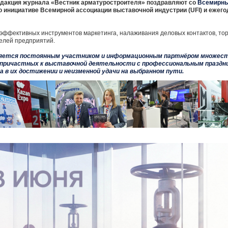
дакция журнала «Вестник арматуростроителя» поздравляют со
Всемирны
о инициативе Всемирной ассоциации выставочной индустрии (UFI) и ежег
 эффективных инструментов маркетинга, налаживания деловых контактов, тор
целей предприятий.
яется постоянным участником и информационным партнёром множест
х причастных к выставочной деятельности с профессиональным праздн
а в их достижении и неизменной удачи на выбранном пути.