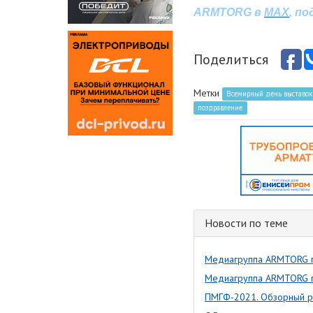
ARMTORG в
MAX
, п
Поделиться
Метки
Всемирный день выставок
поздравление
Новости по теме
Медиагруппа ARMTORG п
Медиагруппа ARMTORG п
ПМГФ-2021. Обзорный 