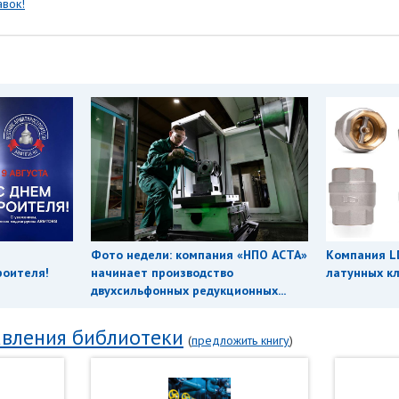
вок!
Фото недели: компания «НПО АСТА»
Компания L
роителя!
начинает производство
латунных кл
двухсильфонных редукционных...
вления библиотеки
(
предложить книгу
)