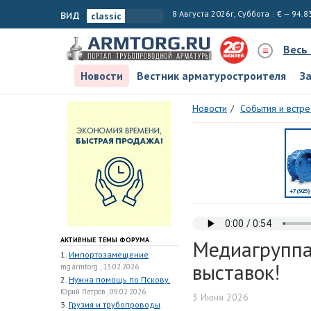
вид
8 Августа 2026г, Суббота
€ — 94.8
Весь
Новости
Вестник арматуростроителя
З
Новости
События и встре
АКТИВНЫЕ ТЕМЫ ФОРУМА
Медиагруппа
1.
Импортозамещение
выставок!
mg.armtorg , 13.02.2026
2.
Нужна помощь по Пскову.
Юрий Петров , 09.02.2026
3 Июня 2026
3.
Грузия и трубопроводы