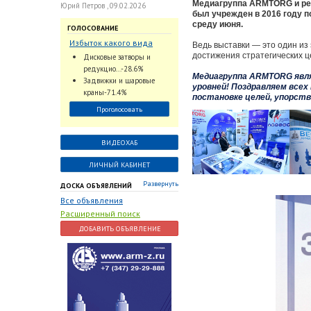
Медиагруппа ARMTORG и ре
Юрий Петров , 09.02.2026
был учрежден в 2016 году п
среду июня.
ГОЛОСОВАНИЕ
Избыток какого вида
Ведь выставки — это один из
трубопроводной
достижения стратегических 
Дисковые затворы и
арматуры наблюдается
редукцио...-28.6%
Медиагруппа ARMTORG явл
на Российском рынке с
Задвижки и шаровые
уровней! Поздравляем все
2024 по 2026 годы?
краны-71.4%
постановке целей, упорств
Проголосовать
ВИДЕОХАБ
ЛИЧНЫЙ КАБИНЕТ
Развернуть
ДОСКА ОБЪЯВЛЕНИЙ
Все объявления
Расширенный поиск
ДОБАВИТЬ ОБЪЯВЛЕНИЕ